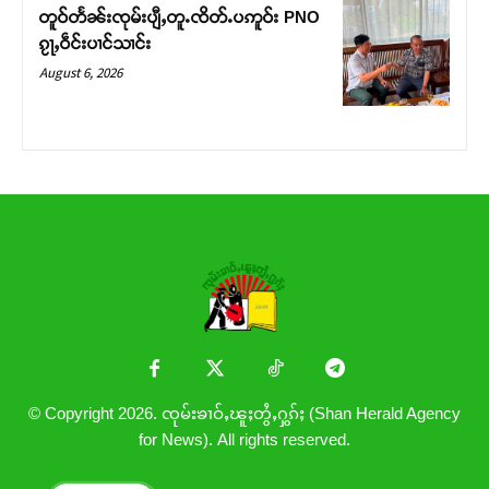
တူဝ်တႅၼ်းၸုမ်းပျီႇတူႉၸိတ်ႉပဢူဝ်း PNO
ၵႂႃႇဝဵင်းပၢင်သၢင်း
August 6, 2026
© Copyright 2026. ၸုမ်းၶၢဝ်ႇၽူႈတွႆႇႁွၵ်ႈ (Shan Herald Agency
for News). All rights reserved.