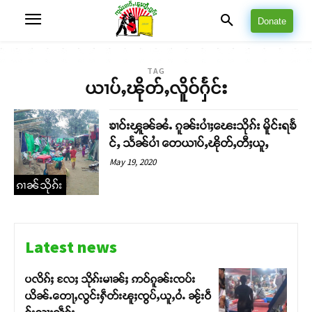
Donate
TAG
ယၢပ်ႇၽိုတ်ႇလိူဝ်ႁႅင်း
ၶၢဝ်းၾူၼ်ၼႆႉ ၵူၼ်းပၢႆႈၽေးသိုၵ်း မိူင်းရၶႅ
င်ႇ သႅၼ်ပၢႆ တေယၢပ်ႇၽိုတ်ႇတီႈယူႇ
May 19, 2020
ၵၢၼ်သိုၵ်း
Latest news
ပလိၵ်ႈ လႄႈ သိုၵ်းမၢၼ်ႈ ဢဝ်ၵူၼ်းၸပ်း
ယိၼ်ႉတေႃႇလွင်းႁဵတ်းၽူႈၸွပ်ႇယူႇဝႆႉ ၼႂ်းဝဵ