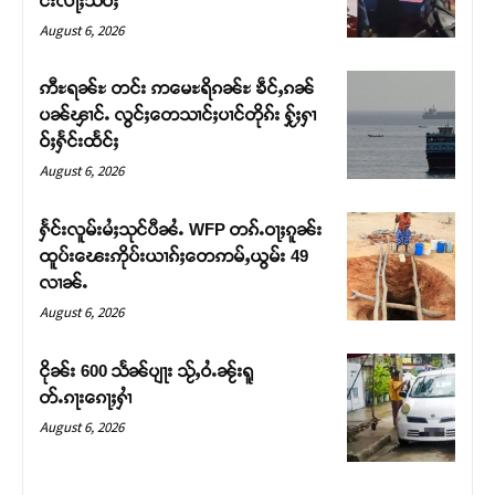
င်းလႃႈသဵဝ်ႈ
August 6, 2026
ဢီႊရၼ်ႊ တင်း ဢမေႊရိၵၼ်ႊ ၶဵင်ႇၵၼ်
ပၼ်ၾၢင်ႉ လွင်ႈတေသၢင်ႈပၢင်တိုၵ်း ႁႂ်ႈႁၢ
ဝ်ႈႁႅင်းထႅင်ႈ
August 6, 2026
ႁႅင်းလူမ်းမႆႈသုင်ပီၼႆႉ WFP တၵ်ႉဝႃႈၵူၼ်း
ထူပ်းၽေးဢိုပ်းယၢၵ်ႈတေဢမ်ႇယွမ်း 49
လၢၼ်ႉ
Support SHAN
August 6, 2026
တႃႇႁႂ်ႈသဵင်ၵၢင်ၸႂ်ၵူၼ်းမိူင်း ၵူႈတီႈၵူႈလႅၼ်ပေႃးတေၸွ
ငိုၼ်း 600 သႅၼ်ပျႃး သႂ်ႇဝႆႉၼႂ်းရူ
တ်ႇ တူဝ်ႈလုမ်ႈၾႃႉၼၼ်ႉ ၶဝ်ႈႁူမ်ႈၵမ်ႉထႅမ် ၸုမ်းၶၢ
တ်ႉၵႃးၵေႃႈႁၢႆ
ဝ်ႇၽူႈတွႆႇႁွၵ်ႈ လႆႈယူႇၶႃႈဢေႃႈ။
August 6, 2026
Donate Now