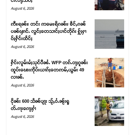
င်းလႃႈသဵဝ်ႈ
August 6, 2026
ဢီႊရၼ်ႊ တင်း ဢမေႊရိၵၼ်ႊ ၶဵင်ႇၵၼ်
ပၼ်ၾၢင်ႉ လွင်ႈတေသၢင်ႈပၢင်တိုၵ်း ႁႂ်ႈႁၢ
ဝ်ႈႁႅင်းထႅင်ႈ
August 6, 2026
ႁႅင်းလူမ်းမႆႈသုင်ပီၼႆႉ WFP တၵ်ႉဝႃႈၵူၼ်း
ထူပ်းၽေးဢိုပ်းယၢၵ်ႈတေဢမ်ႇယွမ်း 49
လၢၼ်ႉ
Support SHAN
August 6, 2026
တႃႇႁႂ်ႈသဵင်ၵၢင်ၸႂ်ၵူၼ်းမိူင်း ၵူႈတီႈၵူႈလႅၼ်ပေႃးတေၸွ
ငိုၼ်း 600 သႅၼ်ပျႃး သႂ်ႇဝႆႉၼႂ်းရူ
တ်ႇ တူဝ်ႈလုမ်ႈၾႃႉၼၼ်ႉ ၶဝ်ႈႁူမ်ႈၵမ်ႉထႅမ် ၸုမ်းၶၢ
တ်ႉၵႃးၵေႃႈႁၢႆ
ဝ်ႇၽူႈတွႆႇႁွၵ်ႈ လႆႈယူႇၶႃႈဢေႃႈ။
August 6, 2026
Donate Now