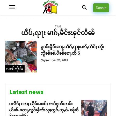
Donate
TAG
ယဵပ်ႇၺႃး မၢၵ်ႇမႅင်းၾင်လိၼ်
ၵူၼ်းမိူင်းငေႃႉယဵပ်ႇၺႃးမၢၵ်ႇထႅင်ႈ ၼႂ်း
လိူၼ်ၼႆႉပဵၼ်ၵေႃႉထိ 5
September 26, 2019
ၵၢၼ်သိုၵ်း
Latest news
ပလိၵ်ႈ လႄႈ သိုၵ်းမၢၼ်ႈ ဢဝ်ၵူၼ်းၸပ်း
ယိၼ်ႉတေႃႇလွင်းႁဵတ်းၽူႈၸွပ်ႇယူႇဝႆႉ ၼႂ်းဝဵ