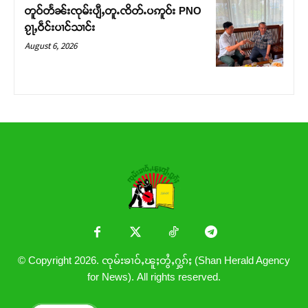
တူဝ်တႅၼ်းၸုမ်းပျီႇတူႉၸိတ်ႉပဢူဝ်း PNO
ၵႂႃႇဝဵင်းပၢင်သၢင်း
August 6, 2026
© Copyright 2026. ၸုမ်းၶၢဝ်ႇၽူႈတွႆႇႁွၵ်ႈ (Shan Herald Agency
for News). All rights reserved.