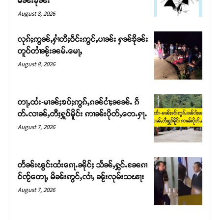
မၼ်းၶိုၼ်း
August 8, 2026
လုၵ်ႈဢွၼ်ႇႁၢႆတီႈဝဵင်းဢွင်ႇပၢၼ်း ႁၼ်ၶိုၼ်း
တူဝ်တၢႆၼႂ်းၼမ်ႉမေႃႇ
August 8, 2026
တႃႇထႆး-မၢၼ်ႈၶဝ်ႈဢွၵ်ႇၵၼ်ငၢႆႈၼၼ်ႉ ၵဵ
တ်ႉလၢၼ်ႇတီႈႁူဝ်မိူင်း ဢၢၼ်းပိုတ်ႇတေႉႁႃႉ
August 7, 2026
Support SHAN
တႃႇႁႂ်ႈသဵင်ၵၢင်ၸႂ်ၵူၼ်းမိူင်း ၵူႈတီႈၵူႈလႅၼ်ပေႃးတေၸွ
တႅၼ်းၽွင်းထႆးၵေႃႉၼိုင်ႈ သႅၼ်ႇႁွင်ႉၼႄၵၢ
တ်ႇ တူဝ်ႈလုမ်ႈၾႃႉၼၼ်ႉ ၶဝ်ႈႁူမ်ႈၵမ်ႉထႅမ် ၸုမ်းၶၢ
င်ၸႂ်တေႃႇ မိၼ်းဢွင်ႇလၢႆႇ ၼႂ်းလုမ်းသၽႃး
ဝ်ႇၽူႈတွႆႇႁွၵ်ႈ လႆႈယူႇၶႃႈဢေႃႈ။
August 7, 2026
Donate Now