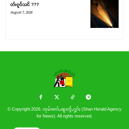
တႆးၵူဝ်သင် ???
August 7, 2026
© Copyright 2026. ၸုမ်းၶၢဝ်ႇၽူႈတွႆႇႁွၵ်ႈ (Shan Herald Agency
for News). All rights reserved.