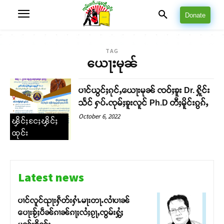
Donate
TAG
ယေႃးမုၼ်
ပၢင်ယွင်ႈၵုင်ႇယေႃးမုၼ် ၸဝ်ႈၶူး Dr. ႁိူင်း
သႅင် ႁပ်ႉၸုမ်ႈၶူးလူင် Ph.D တီႈမိူင်းၵွၵ်ႇ
October 6, 2022
ၾိင်ႈငႄႈၾိင်ႈ
ထုင်း
Latest news
ပၢင်လူင်ၺႃးႁဵတ်းႁၢႆႉမႃးတႃႉလၢႆပၢၼ် ​​
ပေႃးၶႂ်ႈပဵၼ်ၵၢၼ်ၵႃႈလႆႈၵႂႃႇၸွမ်းႁွႆႈ