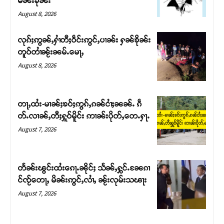
မၼ်းၶိုၼ်း
August 8, 2026
လုၵ်ႈဢွၼ်ႇႁၢႆတီႈဝဵင်းဢွင်ႇပၢၼ်း ႁၼ်ၶိုၼ်း
တူဝ်တၢႆၼႂ်းၼမ်ႉမေႃႇ
August 8, 2026
တႃႇထႆး-မၢၼ်ႈၶဝ်ႈဢွၵ်ႇၵၼ်ငၢႆႈၼၼ်ႉ ၵဵ
တ်ႉလၢၼ်ႇတီႈႁူဝ်မိူင်း ဢၢၼ်းပိုတ်ႇတေႉႁႃႉ
August 7, 2026
Support SHAN
တႃႇႁႂ်ႈသဵင်ၵၢင်ၸႂ်ၵူၼ်းမိူင်း ၵူႈတီႈၵူႈလႅၼ်ပေႃးတေၸွ
တႅၼ်းၽွင်းထႆးၵေႃႉၼိုင်ႈ သႅၼ်ႇႁွင်ႉၼႄၵၢ
တ်ႇ တူဝ်ႈလုမ်ႈၾႃႉၼၼ်ႉ ၶဝ်ႈႁူမ်ႈၵမ်ႉထႅမ် ၸုမ်းၶၢ
င်ၸႂ်တေႃႇ မိၼ်းဢွင်ႇလၢႆႇ ၼႂ်းလုမ်းသၽႃး
ဝ်ႇၽူႈတွႆႇႁွၵ်ႈ လႆႈယူႇၶႃႈဢေႃႈ။
August 7, 2026
Donate Now