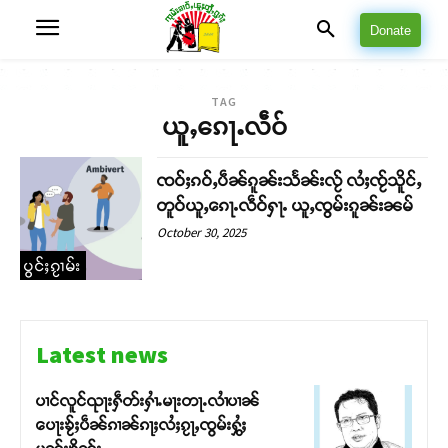
Donate
TAG
ယူႇၵေႃႉလဵဝ်
ၸဝ်ႈၵဝ်ႇပဵၼ်ၵူၼ်းသႅၼ်းလႂ် လႆႈၸႂ်သိူင်ႇ
တူဝ်ယူႇၵေႃႉလဵဝ်ႁႃႉ ယူႇၸွမ်းၵူၼ်းၼမ်
October 30, 2025
ပွင်ႈၵႂၢမ်း
Latest news
ပၢင်လူင်ၺႃးႁဵတ်းႁၢႆႉမႃးတႃႉလၢႆပၢၼ် ​​
ပေႃးၶႂ်ႈပဵၼ်ၵၢၼ်ၵႃႈလႆႈၵႂႃႇၸွမ်းႁွႆႈ