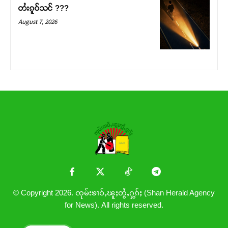
တႆးၵူဝ်သင် ???
August 7, 2026
© Copyright 2026. ၸုမ်းၶၢဝ်ႇၽူႈတွႆႇႁွၵ်ႈ (Shan Herald Agency
for News). All rights reserved.