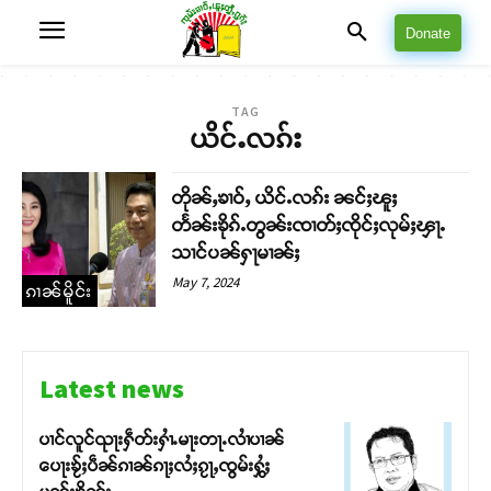
Donate
TAG
ယိင်ႉလၵ်း
တိုၼ်ႇၶၢဝ်ႇ ယိင်ႉလၵ်း ၼင်ႈၽူႈ
တႅၼ်းၶိုၵ်ႉတွၼ်းၸၢတ်ႈၸိုင်ႈလုမ်ႈၾႃႉ
သၢင်ပၼ်ႁႃမၢၼ်ႈ
May 7, 2024
ၵၢၼ်မိူင်း
Latest news
ပၢင်လူင်ၺႃးႁဵတ်းႁၢႆႉမႃးတႃႉလၢႆပၢၼ် ​​
ပေႃးၶႂ်ႈပဵၼ်ၵၢၼ်ၵႃႈလႆႈၵႂႃႇၸွမ်းႁွႆႈ