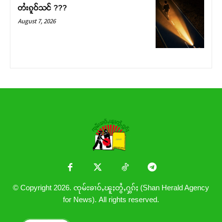
တႆးၵူဝ်သင် ???
August 7, 2026
© Copyright 2026. ၸုမ်းၶၢဝ်ႇၽူႈတွႆႇႁွၵ်ႈ (Shan Herald Agency
for News). All rights reserved.