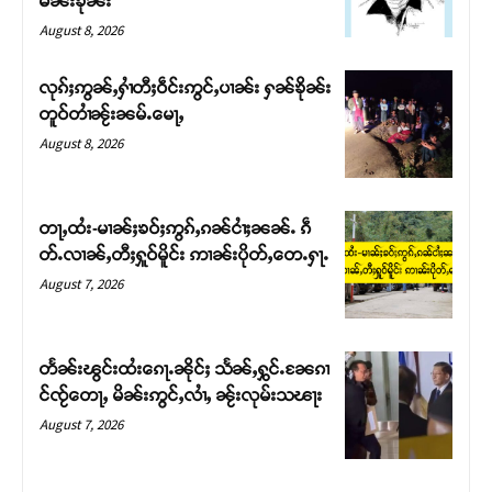
မၼ်းၶိုၼ်း
August 8, 2026
လုၵ်ႈဢွၼ်ႇႁၢႆတီႈဝဵင်းဢွင်ႇပၢၼ်း ႁၼ်ၶိုၼ်း
တူဝ်တၢႆၼႂ်းၼမ်ႉမေႃႇ
August 8, 2026
တႃႇထႆး-မၢၼ်ႈၶဝ်ႈဢွၵ်ႇၵၼ်ငၢႆႈၼၼ်ႉ ၵဵ
တ်ႉလၢၼ်ႇတီႈႁူဝ်မိူင်း ဢၢၼ်းပိုတ်ႇတေႉႁႃႉ
August 7, 2026
Support SHAN
တႃႇႁႂ်ႈသဵင်ၵၢင်ၸႂ်ၵူၼ်းမိူင်း ၵူႈတီႈၵူႈလႅၼ်ပေႃးတေၸွ
တႅၼ်းၽွင်းထႆးၵေႃႉၼိုင်ႈ သႅၼ်ႇႁွင်ႉၼႄၵၢ
တ်ႇ တူဝ်ႈလုမ်ႈၾႃႉၼၼ်ႉ ၶဝ်ႈႁူမ်ႈၵမ်ႉထႅမ် ၸုမ်းၶၢ
င်ၸႂ်တေႃႇ မိၼ်းဢွင်ႇလၢႆႇ ၼႂ်းလုမ်းသၽႃး
ဝ်ႇၽူႈတွႆႇႁွၵ်ႈ လႆႈယူႇၶႃႈဢေႃႈ။
August 7, 2026
Donate Now