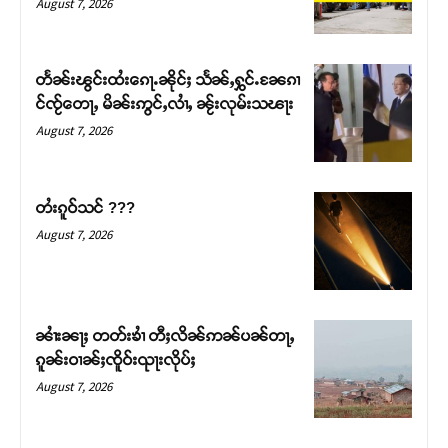
August 7, 2026
တႅၼ်းၽွင်းထႆးၵေႃႉၼိုင်ႈ သႅၼ်ႇႁွင်ႉၼႄၵၢ
င်ၸႂ်တေႃႇ မိၼ်းဢွင်ႇလၢႆႇ ၼႂ်းလုမ်းသၽႃး
August 7, 2026
တႆးၵူဝ်သင် ???
August 7, 2026
Support SHAN
တႃႇႁႂ်ႈသဵင်ၵၢင်ၸႂ်ၵူၼ်းမိူင်း ၵူႈတီႈၵူႈလႅၼ်ပေႃးတေၸွ
ၼၢႆးၼႃႈ တတ်းၶၢႆ တီႈလိၼ်ဢၼ်ပၼ်တႃႇ
တ်ႇ တူဝ်ႈလုမ်ႈၾႃႉၼၼ်ႉ ၶဝ်ႈႁူမ်ႈၵမ်ႉထႅမ် ၸုမ်းၶၢ
ၵူၼ်းဝၢၼ်ႈၸိူဝ်းၺႃးလိုပ်ႈ
ဝ်ႇၽူႈတွႆႇႁွၵ်ႈ လႆႈယူႇၶႃႈဢေႃႈ။
August 7, 2026
Donate Now