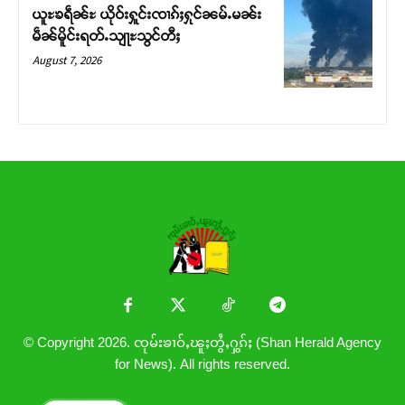
ယူႊၶရဵၼ်ႊ ယိုဝ်းႁူင်းၸၢၵ်ႈႁုင်ၼမ်ႉမၼ်း
မဵၼ်မိူင်းရတ်ႉသျႃႊသွင်တီႈ
August 7, 2026
© Copyright 2026. ၸုမ်းၶၢဝ်ႇၽူႈတွႆႇႁွၵ်ႈ (Shan Herald Agency
for News). All rights reserved.