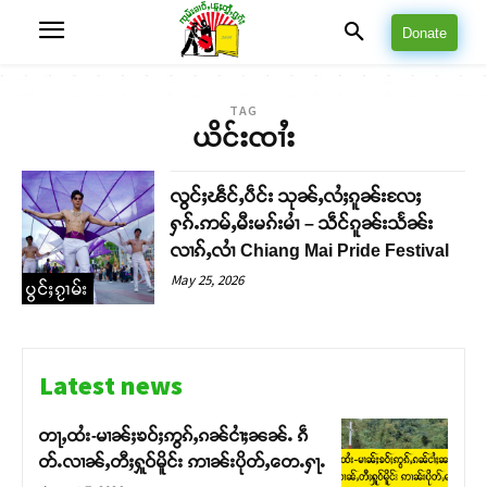
Donate
TAG
ယိင်းၸၢႆး
လွင်ႈၽဵင်ႇပဵင်း သုၼ်ႇလႆႈၵူၼ်းလႄႈ
ႁၵ်ႉဢမ်ႇမီးမၵ်းမၢႆ – သဵင်ၵူၼ်းသႅၼ်း
လၢၵ်ႇလၢႆ Chiang Mai Pride Festival
May 25, 2026
ပွင်ႈၵႂၢမ်း
Latest news
တႃႇထႆး-မၢၼ်ႈၶဝ်ႈဢွၵ်ႇၵၼ်ငၢႆႈၼၼ်ႉ ၵဵ
တ်ႉလၢၼ်ႇတီႈႁူဝ်မိူင်း ဢၢၼ်းပိုတ်ႇတေႉႁႃႉ