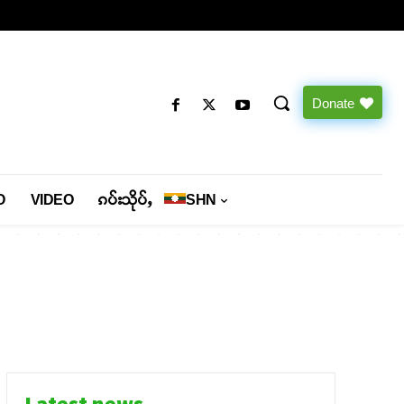
Donate
O
VIDEO
ၵပ်းသိုပ်ႇ
SHN
Latest news