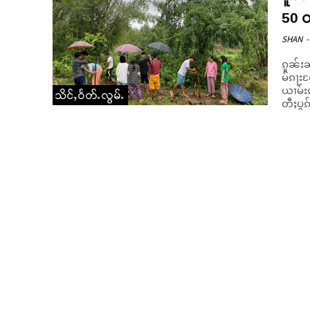
50 တ
SHAN
-
ၵူၼ်းၼ
မ်ၵႃးလႄႈ 
ယၢမ်းၵ
သိင်ႇဝႅတ်ႉလွမ်ႉ
တီႈပွၵ်