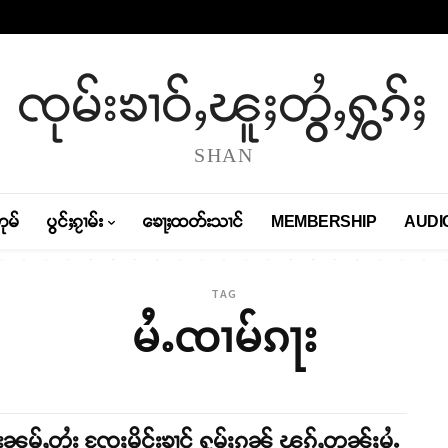
ၸုမ်းၶၢဝ်ႇၽူႈတွႆႇႁွၵ်ႈ
SHAN
တုမ်
ပွင်ႈၵႂၢမ်း
ၶေႃႈထတ်းသၢင်
MEMBERSHIP
AUDI
TAG
မႆႉၸၢမ်ၵႃး
းၼုမ်ႇတႆး ၸႄႈမိူင်းၶၢင် ႁူမ်ႈၵၼ် ၽုၵ်ႇတူၼ်ႈမႆႉ