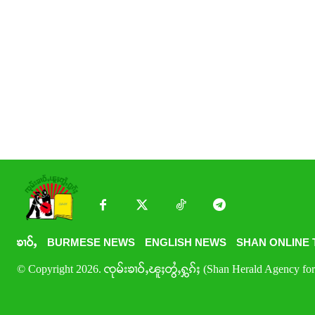
ၶၢဝ်ႇ
BURMESE NEWS
ENGLISH NEWS
SHAN ONLINE 
© Copyright 2026. ၸုမ်းၶၢဝ်ႇၽူႈတွႆႇႁွၵ်ႈ (Shan Herald Agency for 