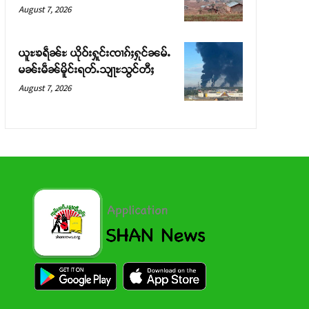
August 7, 2026
ယူႊၶရဵၼ်ႊ ယိုဝ်းႁူင်းၸၢၵ်ႈႁုင်ၼမ်ႉ
မၼ်းမဵၼ်မိူင်းရတ်ႉသျႃႊသွင်တီႈ
August 7, 2026