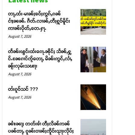
တႃႇထႆး-မၢၼ်ႈၶဝ်ႈဢွၵ်ႇၵၼ်
ငၢႆႈၼၼ်ႉ ၵဵတ်ႉလၢၼ်ႇတီႈႁူဝ်မိူင်း
ဢၢၼ်းပိုတ်ႇတေႉႁႃႉ
August 7, 2026
တႅၼ်းၽွင်းထႆးၵေႃႉၼိုင်ႈ သႅၼ်ႇႁွ
င်ႉၼႄၵၢင်ၸႂ်တေႃႇ မိၼ်းဢွင်ႇလၢႆႇ
ၼႂ်းလုမ်းသၽႃး
August 7, 2026
တႆးၵူဝ်သင် ???
August 7, 2026
ၼၢႆးၼႃႈ တတ်းၶၢႆ တီႈလိၼ်ဢၼ်
ပၼ်တႃႇ ၵူၼ်းဝၢၼ်ႈၸိူဝ်းၺႃးလိုပ်ႈ