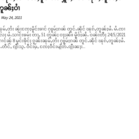
ူၼ်ႈပၢႆ
May 24, 2021
ုမ်ႇတႆး ၼႂ်းၸႄႈမိူင်းၶၢင် ႁူမ်ႈၵၼ် တူင်ႉၼိုင် ၽုၵ်ႇတူၼ်ႈမႆႉ မႆႉၸၢ
မႆႉသၢင်းၶမ်း တႃႇ 51 တူၼ်ႈ ဝႃႈၼႆ။ မိူဝ်ႈၼႆႉ ဝၼ်းတီႈ 24/5/2021
ၢင်ၼႂ် 8 မူင်းၶိုင်ႈ ၵူၼ်းၼုမ်ႇတႆး ႁူမ်ႈၵၼ် တူင်ႉၼိုင် ၽုၵ်ႇတူၼ်ႈမႆႉ
ႉတဵင်ႇ ၵျီးသူႉ ဝဵင်းမႂ်ႇ ၸႄႈဝဵင်းမျိတ်ႉၵျီးၼႃး...