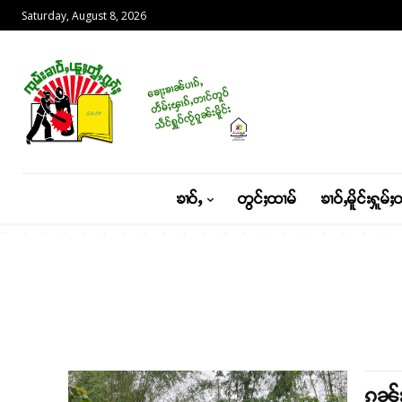
Saturday, August 8, 2026
ၶၢဝ်ႇ
တွင်ႈထၢမ်
ၶၢဝ်ႇမိူင်းႁူမ်ႈ
ၵူၼ်