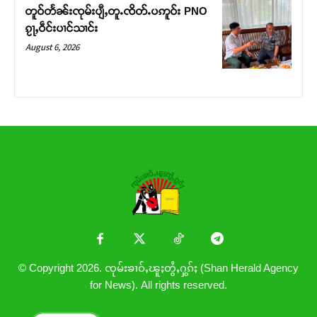
တူဝ်တႅၼ်းၸုမ်းပျီႇတူႉၸိတ်ႉပဢူဝ်း PNO
ၵႂႃႇဝဵင်းပၢင်သၢင်း
August 6, 2026
© Copyright 2026. ၸုမ်းၶၢဝ်ႇၽူႈတွႆႇႁွၵ်ႈ (Shan Herald Agency
for News). All rights reserved.