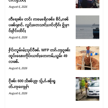
င်းလႃႈသဵဝ်ႈ
August 6, 2026
ဢီႊရၼ်ႊ တင်း ဢမေႊရိၵၼ်ႊ ၶဵင်ႇၵၼ်
ပၼ်ၾၢင်ႉ လွင်ႈတေသၢင်ႈပၢင်တိုၵ်း ႁႂ်ႈႁၢ
ဝ်ႈႁႅင်းထႅင်ႈ
August 6, 2026
ႁႅင်းလူမ်းမႆႈသုင်ပီၼႆႉ WFP တၵ်ႉဝႃႈၵူၼ်း
ထူပ်းၽေးဢိုပ်းယၢၵ်ႈတေဢမ်ႇယွမ်း 49
လၢၼ်ႉ
Support SHAN
August 6, 2026
တႃႇႁႂ်ႈသဵင်ၵၢင်ၸႂ်ၵူၼ်းမိူင်း ၵူႈတီႈၵူႈလႅၼ်ပေႃးတေၸွ
ငိုၼ်း 600 သႅၼ်ပျႃး သႂ်ႇဝႆႉၼႂ်းရူ
တ်ႇ တူဝ်ႈလုမ်ႈၾႃႉၼၼ်ႉ ၶဝ်ႈႁူမ်ႈၵမ်ႉထႅမ် ၸုမ်းၶၢ
တ်ႉၵႃးၵေႃႈႁၢႆ
ဝ်ႇၽူႈတွႆႇႁွၵ်ႈ လႆႈယူႇၶႃႈဢေႃႈ။
August 6, 2026
Donate Now