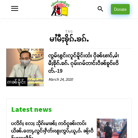
Donate
TAG
မၢႆမီႈၶိုၵ်ႉၶၵ်ႉ
ၸွမ်ၽွင်းလူင်မိူင်းထႆး ပိုၼ်ၽၢဝ်ႇမၢႆ
မီႈၶိုၵ်ႉၶၵ်ႉ ၵုမ်းၵမ်တၢင်းပဵၼ်ၶူဝ်ႊဝိ
တ်ႉ-19
March 24, 2020
ၵၢၼ်မိူင်း
Latest news
ပလိၵ်ႈ လႄႈ သိုၵ်းမၢၼ်ႈ ဢဝ်ၵူၼ်းၸပ်း
ယိၼ်ႉတေႃႇလွင်းႁဵတ်းၽူႈၸွပ်ႇယူႇဝႆႉ ၼႂ်းဝဵ