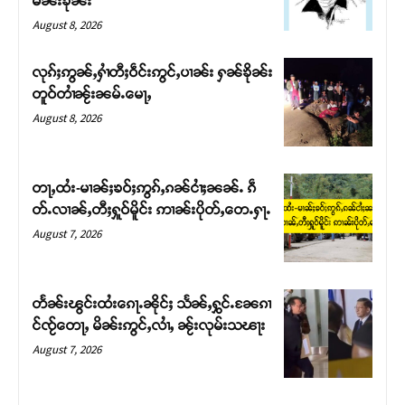
မၼ်းၶိုၼ်း
August 8, 2026
လုၵ်ႈဢွၼ်ႇႁၢႆတီႈဝဵင်းဢွင်ႇပၢၼ်း ႁၼ်ၶိုၼ်း
တူဝ်တၢႆၼႂ်းၼမ်ႉမေႃႇ
August 8, 2026
တႃႇထႆး-မၢၼ်ႈၶဝ်ႈဢွၵ်ႇၵၼ်ငၢႆႈၼၼ်ႉ ၵဵ
တ်ႉလၢၼ်ႇတီႈႁူဝ်မိူင်း ဢၢၼ်းပိုတ်ႇတေႉႁႃႉ
August 7, 2026
Support SHAN
တႃႇႁႂ်ႈသဵင်ၵၢင်ၸႂ်ၵူၼ်းမိူင်း ၵူႈတီႈၵူႈလႅၼ်ပေႃးတေၸွ
တႅၼ်းၽွင်းထႆးၵေႃႉၼိုင်ႈ သႅၼ်ႇႁွင်ႉၼႄၵၢ
တ်ႇ တူဝ်ႈလုမ်ႈၾႃႉၼၼ်ႉ ၶဝ်ႈႁူမ်ႈၵမ်ႉထႅမ် ၸုမ်းၶၢ
င်ၸႂ်တေႃႇ မိၼ်းဢွင်ႇလၢႆႇ ၼႂ်းလုမ်းသၽႃး
ဝ်ႇၽူႈတွႆႇႁွၵ်ႈ လႆႈယူႇၶႃႈဢေႃႈ။
August 7, 2026
Donate Now