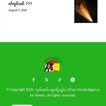
တႆးၵူဝ်သင် ???
August 7, 2026
© Copyright 2026. ၸုမ်းၶၢဝ်ႇၽူႈတွႆႇႁွၵ်ႈ (Shan Herald Agency
for News). All rights reserved.