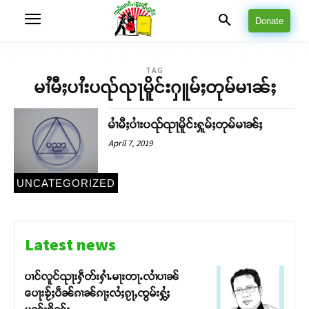
Donate
TAG
မၢႆမီႈပၢႆးပၺ်ၺႃမိူင်းႁူမ်ႈတုမ်မၢၼ်ႈ
မၢႆမီႈပၢႆးပၺ်ၺႃမိူင်းႁူမ်ႈတုမ်မၢၼ်ႈ
April 7, 2019
UNCATEGORIZED
Latest news
ပၢင်လူင်ၺႃးႁဵတ်းႁၢႆႉမႃးတႃႉလၢႆပၢၼ် ​​
ပေႃးၶႂ်ႈပဵၼ်ၵၢၼ်ၵႃႈလႆႈၵႂႃႇၸွမ်းႁွႆႈ