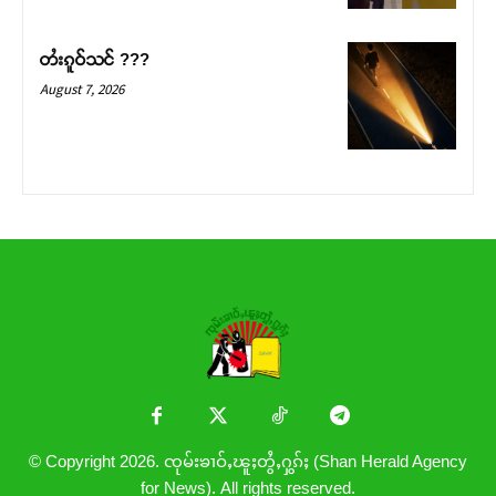
တႆးၵူဝ်သင် ???
August 7, 2026
© Copyright 2026. ၸုမ်းၶၢဝ်ႇၽူႈတွႆႇႁွၵ်ႈ (Shan Herald Agency
for News). All rights reserved.