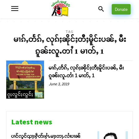
Donate
TAG
မၢၵ်ႇတႅၵ်ႇ လုၵ်ႈၼိုင်ႈတီႈမိူင်းပၼ်ႇ မီး
ၵူၼ်းလူႉတၢႆ 1 မၢတ်ႇ 1
မၢၵ်ႇတႅၵ်ႇ လုၵ်ႈၼိုင်ႈတီႈမိူင်းပၼ်ႇ မီး
ၵူၼ်းလူႉတၢႆ 1 မၢတ်ႇ 1
June 3, 2019
ၵူႈလွင်ႈလွင်ႈ
Latest news
ပၢင်လူင်ၺႃးႁဵတ်းႁၢႆႉမႃးတႃႉလၢႆပၢၼ် ​​