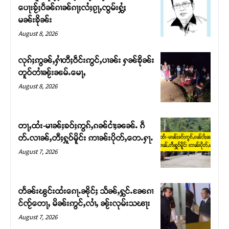
ပေႃးၶႂ်ႈပဵၼ်ၵၢၼ်ၵႃႈလႆႈၵႂႃႇၸွမ်းႁွႆႈ
မၼ်းၶိုၼ်း
August 8, 2026
လုၵ်ႈဢွၼ်ႇႁၢႆတီႈဝဵင်းဢွင်ႇပၢၼ်း ႁၼ်ၶိုၼ်း
တူဝ်တၢႆၼႂ်းၼမ်ႉမေႃႇ
August 8, 2026
တႃႇထႆး-မၢၼ်ႈၶဝ်ႈဢွၵ်ႇၵၼ်ငၢႆႈၼၼ်ႉ ၵဵ
တ်ႉလၢၼ်ႇတီႈႁူဝ်မိူင်း ဢၢၼ်းပိုတ်ႇတေႉႁႃႉ
Support SHAN
August 7, 2026
တႃႇႁႂ်ႈသဵင်ၵၢင်ၸႂ်ၵူၼ်းမိူင်း ၵူႈတီႈၵူႈလႅၼ်ပေႃးတေၸွ
တ်ႇ တူဝ်ႈလုမ်ႈၾႃႉၼၼ်ႉ ၶဝ်ႈႁူမ်ႈၵမ်ႉထႅမ် ၸုမ်းၶၢ
တႅၼ်းၽွင်းထႆးၵေႃႉၼိုင်ႈ သႅၼ်ႇႁွင်ႉၼႄၵၢ
ဝ်ႇၽူႈတွႆႇႁွၵ်ႈ လႆႈယူႇၶႃႈဢေႃႈ။
င်ၸႂ်တေႃႇ မိၼ်းဢွင်ႇလၢႆႇ ၼႂ်းလုမ်းသၽႃး
August 7, 2026
Donate Now