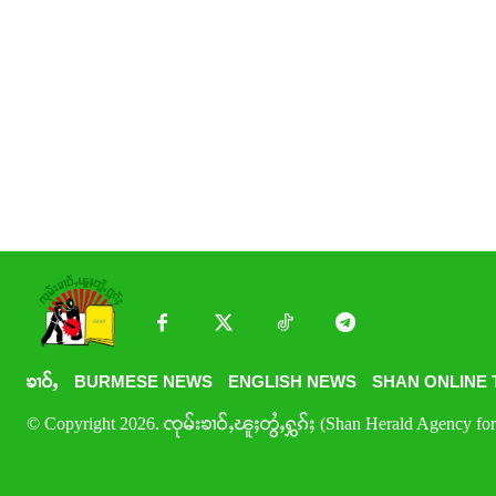
ၶၢဝ်ႇ
BURMESE NEWS
ENGLISH NEWS
SHAN ONLINE 
© Copyright 2026. ၸုမ်းၶၢဝ်ႇၽူႈတွႆႇႁွၵ်ႈ (Shan Herald Agency for 