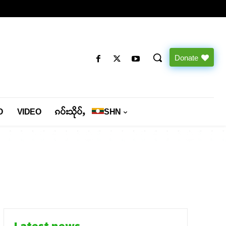
Donate
O
VIDEO
ၵပ်းသိုပ်ႇ
SHN
Latest news