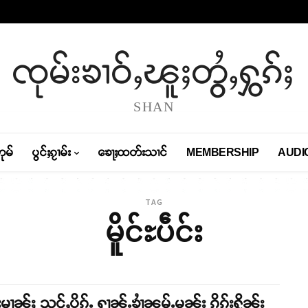
ၸုမ်းၶၢဝ်ႇၽူႈတွႆႇႁွၵ်ႈ
SHAN
တုမ်
ပွင်ႈၵႂၢမ်း
ၶေႃႈထတ်းသၢင်
MEMBERSHIP
AUDI
TAG
မိူင်ႊပဵင်း
်းမၢၼ်ႈ သင်ႇပိၵ်ႉ ႁၢၼ်ႉၶၢႆၼမ်ႉမၼ်း ၵိုၵ်းႁိူၼ်း