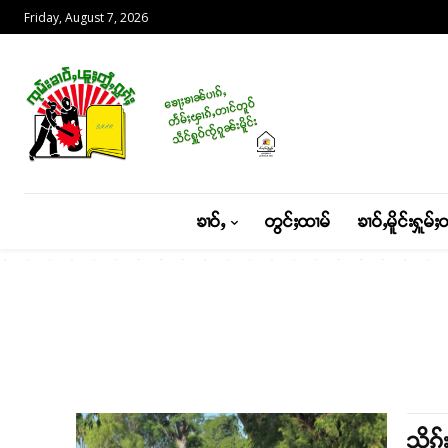
Friday, August 7, 2026
ၶၢဝ်ႇ
တွင်ႈထၢမ်
ၶၢဝ်ႇမိူင်းႁူမ်ႈ
သိုၵ