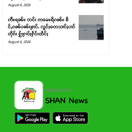
August 6, 2026
ဢီႊရၼ်ႊ တင်း ဢမေႊရိၵၼ်ႊ ၶဵ
င်ႇၵၼ်ပၼ်ၾၢင်ႉ လွင်ႈတေသၢင်ႈပၢင်
တိုၵ်း ႁႂ်ႈႁၢဝ်ႈႁႅင်းထႅင်ႈ
August 6, 2026