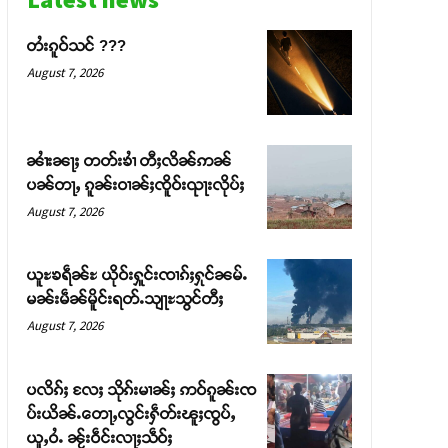
တႆးၵူဝ်သင် ???
August 7, 2026
ၼၢႆးၼႃႈ တတ်းၶၢႆ တီႈလိၼ်ဢၼ်
ပၼ်တႃႇ ၵူၼ်းဝၢၼ်ႈၸိူဝ်းၺႃးလိုပ်ႈ
August 7, 2026
ယူႊၶရဵၼ်ႊ ယိုဝ်းႁူင်းၸၢၵ်ႈႁုင်ၼမ်ႉ
မၼ်းမဵၼ်မိူင်းရတ်ႉသျႃႊသွင်တီႈ
August 7, 2026
ပလိၵ်ႈ လႄႈ သိုၵ်းမၢၼ်ႈ ဢဝ်ၵူၼ်းၸ
ပ်းယိၼ်ႉတေႃႇလွင်းႁဵတ်းၽူႈၸွပ်ႇ
ယူႇဝႆႉ ၼႂ်းဝဵင်းလႃႈသဵဝ်ႈ