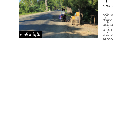
SHAN
-
သိုၵ်း
တီႈလုမ်
ဝၼ်းတီ
မၢၼ်ႈ 
မၼ်းၸၢ
ၵၢၼ်မၢၵ်ႈမီး
ၼႂ်းၸႄ