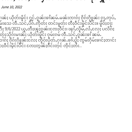
June 10, 2022
မၢၼ်ႈ ယိုတ်းမိူင်း ႁွင်ႉၵူၼ်းၶၢႆၼမ်ႉမၼ်းၸၢၵ်ႈ ၵိုၵ်းႁိူၼ်း ၵႂႃႇဢုပ်ႇ
းသေ ၸီႉသင်ႇပိၵ်ႉဢိုတ်း တင်းမူတ်း တီႈဝဵင်းမိူင်းပဵင်း။ မိူဝ်ႈဝႃး
ႈ 9/6/2022 ယူႇတီႈၽူႈၵွၼ်းၸႄႈဝဵင်း၊ ၾၢႆႇလိူမ်ႇလႆႇလႄႈ ပလိၵ်ႈ
တႂ်ႈသိုၵ်းမၢၼ်ႈ ယိုတ်းမိူင်း ၵုမ်းၵမ် ၸီႉသင်ႇၵူၼ်းၶၢႆ ၼမ်ႉ
ၵ်ႈ ၵိုၵ်းႁိူၼ်းလႄႈ ၸိူဝ်းပိုတ်ႇႁၢၼ်ႉၶၢႆယွႆႈ ၸွမ်းႁိမ်းၶၢင်ႈတၢင်း
ႈဝဵင်းမိူင်းပဵင်း ၸႄႈတွၼ်ႈၵဵင်းတုင် ၸိုင်ႈတႆး...