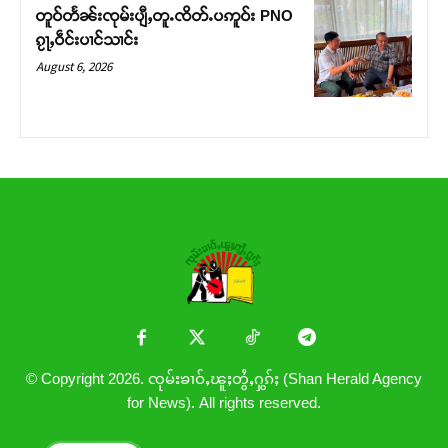
တူဝ်တႅၼ်းၸုမ်းပျီႇတူႉၸိတ်ႉပဢူဝ်း PNO
ၵႂႃႇဝဵင်းပၢင်သၢင်း
August 6, 2026
© Copyright 2026. ၸုမ်းၶၢဝ်ႇၽူႈတွႆႇႁွၵ်ႈ (Shan Herald Agency
for News). All rights reserved.