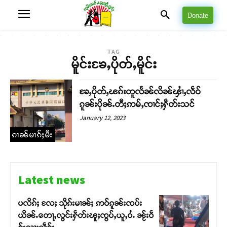
Donate
TAG
မိူင်းၶႄႇပိုတ်ႇမိူင်း
ၶႄႇပိုတ်ႇၽၵ်းတူလႅၼ်လိၼ်ၾၢႆႇလဵဝ်
ၵူၼ်းပိုၼ်ႉတီႈဢမ်ႇၸၢင်ႈႁဵတ်းသင်
January 12, 2023
ၵၢၼ်မၢၵ်ႈမီး
Latest news
ပလိၵ်ႈ လႄႈ သိုၵ်းမၢၼ်ႈ ဢဝ်ၵူၼ်းၸပ်း
ယိၼ်ႉတေႃႇလွင်းႁဵတ်းၽူႈၸွပ်ႇယူႇဝႆႉ ၼႂ်းဝဵ