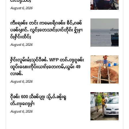
င်းလႃႈသဵဝ်ႈ
August 6, 2026
ဢီႊရၼ်ႊ တင်း ဢမေႊရိၵၼ်ႊ ၶဵင်ႇၵၼ်
ပၼ်ၾၢင်ႉ လွင်ႈတေသၢင်ႈပၢင်တိုၵ်း ႁႂ်ႈႁၢ
ဝ်ႈႁႅင်းထႅင်ႈ
August 6, 2026
ႁႅင်းလူမ်းမႆႈသုင်ပီၼႆႉ WFP တၵ်ႉဝႃႈၵူၼ်း
ထူပ်းၽေးဢိုပ်းယၢၵ်ႈတေဢမ်ႇယွမ်း 49
လၢၼ်ႉ
Support SHAN
August 6, 2026
တႃႇႁႂ်ႈသဵင်ၵၢင်ၸႂ်ၵူၼ်းမိူင်း ၵူႈတီႈၵူႈလႅၼ်ပေႃးတေၸွ
ငိုၼ်း 600 သႅၼ်ပျႃး သႂ်ႇဝႆႉၼႂ်းရူ
တ်ႇ တူဝ်ႈလုမ်ႈၾႃႉၼၼ်ႉ ၶဝ်ႈႁူမ်ႈၵမ်ႉထႅမ် ၸုမ်းၶၢ
တ်ႉၵႃးၵေႃႈႁၢႆ
ဝ်ႇၽူႈတွႆႇႁွၵ်ႈ လႆႈယူႇၶႃႈဢေႃႈ။
August 6, 2026
Donate Now