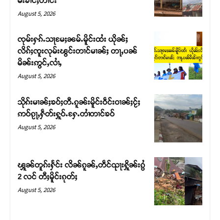
မ်းၶၢင်ႈတၢင်း
August 5, 2026
ၸုမ်းႁၵ်ႉသႃမႄႈၼမ်ႉမိူင်းထႆး ယိုၼ်ႈ
လိၵ်ႈၸူးလုမ်းၽွင်းတၢင်မၢၼ်ႈ တႃႇပၼ်
မိၼ်းဢွင်ႇလၢႆႇ
August 5, 2026
သိုၵ်းမၢၼ်ႈၶဝ်ႈတီႉၵူၼ်းမိူင်းဝဵင်းဝၢၼ်ႈငႂ်ႈ
ဢဝ်ၵႂႃႇႁဵတ်းႁူဝ်ႉႁႄႉတၢႆတၢင်ၶဝ်
August 5, 2026
Support SHAN
တႃႇႁႂ်ႈသဵင်ၵၢင်ၸႂ်ၵူၼ်းမိူင်း ၵူႈတီႈၵူႈလႅၼ်ပေႃးတေၸွ
ၾူၼ်တူၵ်းႁႅင်း လိၼ်ၵူၼ်ႇတဵင်ၺႃးႁိူၼ်းၵွႆ
တ်ႇ တူဝ်ႈလုမ်ႈၾႃႉၼၼ်ႉ ၶဝ်ႈႁူမ်ႈၵမ်ႉထႅမ် ၸုမ်းၶၢ
2 လင် တီႈမိူင်းၵုတ်ႈ
ဝ်ႇၽူႈတွႆႇႁွၵ်ႈ လႆႈယူႇၶႃႈဢေႃႈ။
August 5, 2026
Donate Now