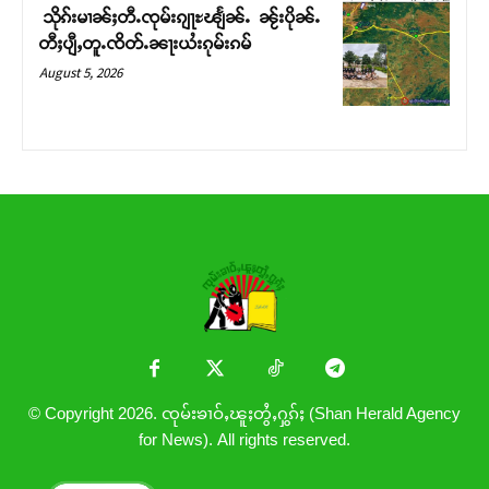
သိုၵ်းမၢၼ်ႈတီႉၸုမ်းၵျႃႊၽျႅၼ်ႉ ၼႂ်းပိုၼ်ႉ
တီႈပျီႇတူႉၸိတ်ႉၼႃးယႆးၵုမ်းၵမ်
August 5, 2026
© Copyright 2026. ၸုမ်းၶၢဝ်ႇၽူႈတွႆႇႁွၵ်ႈ (Shan Herald Agency
for News). All rights reserved.