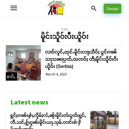
Donate
TAG
မိူင်းသိူဝ်းပီးယိူဝ်း
လၢဝ်လူင်ႇထုင်ႉမိူင်းလႃႈသဵဝ်ႈ ပွင်ၵၢၼ်
သႃသၼႃပုတ်ႉထၸဝ်ႈ တီႈမိူင်းသိူဝ်းပီး
ယိူဝ်း (Serbia)
March 4, 2023
ၶၢဝ်ႇ
Latest news
ႁွင်ႈၵၢၼ်ၾၢႆႇလိူမ်ႈလႆႇၼႂ်းမိူင်းတႆးပွတ်းႁွင်ႇ
ၸီႉသင်ႇႁႂ်ႈၵူၼ်းမိူင်းယႃႉသုမ်ႉတၢင်းၶၢႆ ႁိ