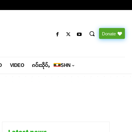
Donate
O
VIDEO
ၵပ်းသိုပ်ႇ
SHN
Latest news