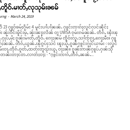
ႇတိူဝ်ႉမၢတ်ႇလုသုမ်းၼမ်
urng
-
March 24, 2019
 23 ႁူဝ်ၶမ်ႈႁိမ်း 4 မူင်းပၢႆပၢႆၼၼ်ႉ ႁူင်းၸၢၵ်ႈလူင်လင်ၼိုင်ႈ
 ၼႂ်းဝဵင်းမိူင်းမႂ်ႇ ၼႂ်းၼႃႈလိၼ် ဝႃ့ UWSA ၵုမ်းၵမ်ၼၼ်ႉ တႅၵ်ႇ ၾႆးၽု
်ႉႁုပ်ႇမႆႈ ၵူၼ်းမၢတ်ႇတိူဝ်ႉ ၵေႃႈၼမ် ၸိူဝ်းလူႉသၢႆၸႂ်ၵႂႃႇၵေႃႈမီး။ ႁူ
်ႈၼၼ်ႉ တႅၵ်ႇယွၼ်ႉၽႂ်ၵွပ်ႈသင် ၽူႈယႂ်ႇၵူၼ်ႁူင်းႁုင်ယၢမ်း းလူင်
းဝႃႉတိုၵ်ႉၵူတ်ႇထတ်းတူၺ်းယူႇ ဝႃႈၼႆ။ ၵူၼ်းဢၼ်ႁူပ်ႉႁၼ်သို
ႈတၼ်းတႃတႄႉလၢတ်ႈဝႃႈ - “ႁူင်းၸၢၵ်ႇတႅၵ်ႇၼၼ်ႉ...