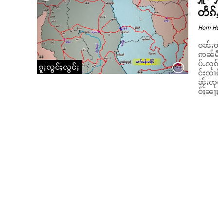
တႅၵ်
Hom H
ဝၼ်းထိ
ဢၼ်မီး
ပ်ႉလုၵ
ၵူႈလွင်ႈလွင်ႈ
င်းၸၢၵ
ၼႂ်းၸုမ်
ဝ်ႈၼႃ