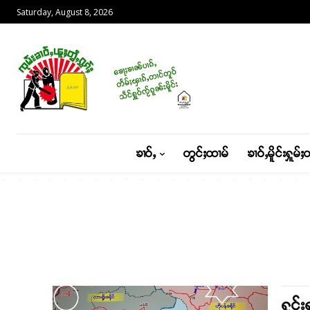
Saturday, August 8, 2026
ၶၢဝ်ႇ
တွင်ႈထၢမ်
ၶၢဝ်ႇမိူင်းႁူမ်ႈ
ႁူင်