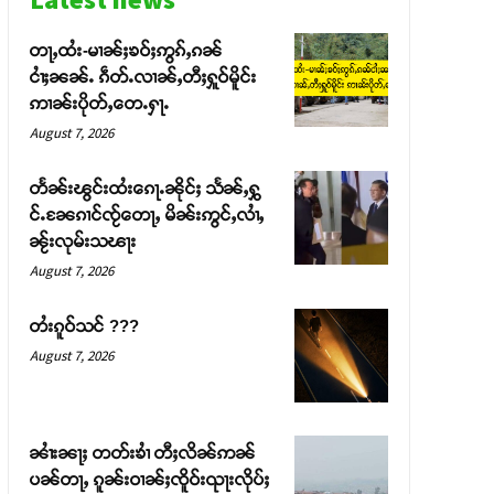
တႃႇထႆး-မၢၼ်ႈၶဝ်ႈဢွၵ်ႇၵၼ်
ငၢႆႈၼၼ်ႉ ၵဵတ်ႉလၢၼ်ႇတီႈႁူဝ်မိူင်း
ဢၢၼ်းပိုတ်ႇတေႉႁႃႉ
August 7, 2026
တႅၼ်းၽွင်းထႆးၵေႃႉၼိုင်ႈ သႅၼ်ႇႁွ
င်ႉၼႄၵၢင်ၸႂ်တေႃႇ မိၼ်းဢွင်ႇလၢႆႇ
ၼႂ်းလုမ်းသၽႃး
August 7, 2026
တႆးၵူဝ်သင် ???
August 7, 2026
ၼၢႆးၼႃႈ တတ်းၶၢႆ တီႈလိၼ်ဢၼ်
ပၼ်တႃႇ ၵူၼ်းဝၢၼ်ႈၸိူဝ်းၺႃးလိုပ်ႈ