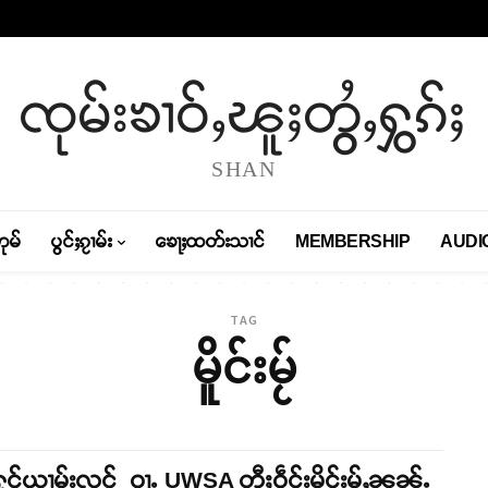
ၸုမ်းၶၢဝ်ႇၽူႈတွႆႇႁွၵ်ႈ
SHAN
တုမ်
ပွင်ႈၵႂၢမ်း
ၶေႃႈထတ်းသၢင်
MEMBERSHIP
AUDI
TAG
မိူင်းမႂ်
းႁုင်ယၢမ်းလူင် ဝႃႉ UWSA တီႈဝဵင်းမိူင်းမႂ်ႇၼၼ်ႉ