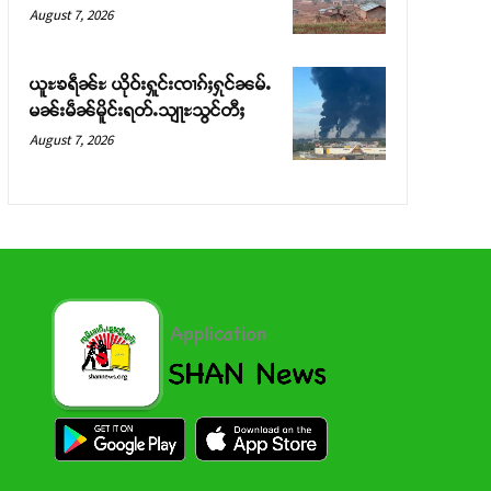
August 7, 2026
ယူႊၶရဵၼ်ႊ ယိုဝ်းႁူင်းၸၢၵ်ႈႁုင်ၼမ်ႉ
မၼ်းမဵၼ်မိူင်းရတ်ႉသျႃႊသွင်တီႈ
August 7, 2026