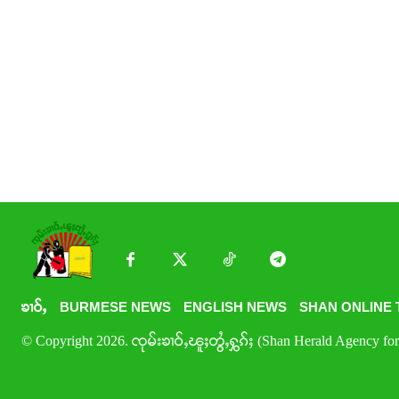
ၶၢဝ်ႇ
BURMESE NEWS
ENGLISH NEWS
SHAN ONLINE 
© Copyright 2026. ၸုမ်းၶၢဝ်ႇၽူႈတွႆႇႁွၵ်ႈ (Shan Herald Agency for 