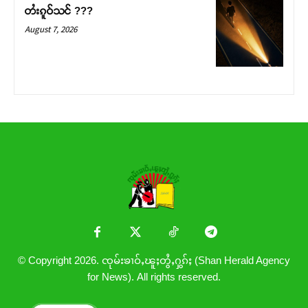
တႆးၵူဝ်သင် ???
August 7, 2026
© Copyright 2026. ၸုမ်းၶၢဝ်ႇၽူႈတွႆႇႁွၵ်ႈ (Shan Herald Agency
for News). All rights reserved.