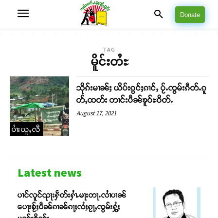
Donate
TAG
မိူင်းတႆႊ
သိုၵ်းမၢၼ်ႈ ယိပ်းၵွင်ႈၵၢင်ႇ ပႂ်ႉၸွမ်းၵဵတ်ႉၵူ
တ်ႇထတ်း တၢင်းပဵၼ်ၶူဝ်ႊဝိတ်ႉ
August 17, 2021
ပၢႆးယူႇလီ
Latest news
ပၢင်လူင်ၺႃးႁဵတ်းႁၢႆႉမႃးတႃႉလၢႆပၢၼ် ​​
ပေႃးၶႂ်ႈပဵၼ်ၵၢၼ်ၵႃႈလႆႈၵႂႃႇၸွမ်းႁွႆႈ