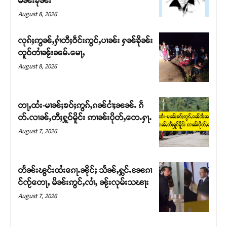
မၼ်းၶိုၼ်း
August 8, 2026
လုၵ်ႈဢွၼ်ႇႁၢႆတီႈဝဵင်းဢွင်ႇပၢၼ်း ႁၼ်ၶိုၼ်း
တူဝ်တၢႆၼႂ်းၼမ်ႉမေႃႇ
August 8, 2026
တႃႇထႆး-မၢၼ်ႈၶဝ်ႈဢွၵ်ႇၵၼ်ငၢႆႈၼၼ်ႉ ၵဵ
တ်ႉလၢၼ်ႇတီႈႁူဝ်မိူင်း ဢၢၼ်းပိုတ်ႇတေႉႁႃႉ
August 7, 2026
Support SHAN
တႃႇႁႂ်ႈသဵင်ၵၢင်ၸႂ်ၵူၼ်းမိူင်း ၵူႈတီႈၵူႈလႅၼ်ပေႃးတေၸွ
တႅၼ်းၽွင်းထႆးၵေႃႉၼိုင်ႈ သႅၼ်ႇႁွင်ႉၼႄၵၢ
တ်ႇ တူဝ်ႈလုမ်ႈၾႃႉၼၼ်ႉ ၶဝ်ႈႁူမ်ႈၵမ်ႉထႅမ် ၸုမ်းၶၢ
င်ၸႂ်တေႃႇ မိၼ်းဢွင်ႇလၢႆႇ ၼႂ်းလုမ်းသၽႃး
ဝ်ႇၽူႈတွႆႇႁွၵ်ႈ လႆႈယူႇၶႃႈဢေႃႈ။
August 7, 2026
Donate Now