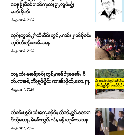
ပေႃးၶႂ်ႈပဵၼ်ၵၢၼ်ၵႃႈလႆႈၵႂႃႇၸွမ်းႁွႆႈ
မၼ်းၶိုၼ်း
August 8, 2026
လုၵ်ႈဢွၼ်ႇႁၢႆတီႈဝဵင်းဢွင်ႇပၢၼ်း ႁၼ်ၶိုၼ်း
တူဝ်တၢႆၼႂ်းၼမ်ႉမေႃႇ
August 8, 2026
တႃႇထႆး-မၢၼ်ႈၶဝ်ႈဢွၵ်ႇၵၼ်ငၢႆႈၼၼ်ႉ ၵဵ
တ်ႉလၢၼ်ႇတီႈႁူဝ်မိူင်း ဢၢၼ်းပိုတ်ႇတေႉႁႃႉ
Support SHAN
August 7, 2026
တႃႇႁႂ်ႈသဵင်ၵၢင်ၸႂ်ၵူၼ်းမိူင်း ၵူႈတီႈၵူႈလႅၼ်ပေႃးတေၸွ
တ်ႇ တူဝ်ႈလုမ်ႈၾႃႉၼၼ်ႉ ၶဝ်ႈႁူမ်ႈၵမ်ႉထႅမ် ၸုမ်းၶၢ
တႅၼ်းၽွင်းထႆးၵေႃႉၼိုင်ႈ သႅၼ်ႇႁွင်ႉၼႄၵၢ
ဝ်ႇၽူႈတွႆႇႁွၵ်ႈ လႆႈယူႇၶႃႈဢေႃႈ။
င်ၸႂ်တေႃႇ မိၼ်းဢွင်ႇလၢႆႇ ၼႂ်းလုမ်းသၽႃး
August 7, 2026
Donate Now