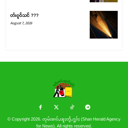
တႆးၵူဝ်သင် ???
August 7, 2026
© Copyright 2026. ၸုမ်းၶၢဝ်ႇၽူႈတွႆႇႁွၵ်ႈ (Shan Herald Agency
for News). All rights reserved.