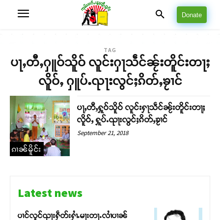
Donate
TAG
ပႃႇတီႇႁူဝ်သိူဝ် လူင်းႁႃသဵင်ၼႂ်းတိူင်းတႃႈ
လိူဝ်ႇ ႁူပ်ႉၺႃးလွင်ႈၵိတ်ႇၶႂၢင်
ပႃႇတီႇႁူဝ်သိူဝ် လူင်းႁႃသဵင်ၼႂ်းတိူင်းတႃႈ
လိူဝ်ႇ ႁူပ်ႉၺႃးလွင်ႈၵိတ်ႇၶႂၢင်
September 21, 2018
ၵၢၼ်မိူင်း
Latest news
ပၢင်လူင်ၺႃးႁဵတ်းႁၢႆႉမႃးတႃႉလၢႆပၢၼ် ​​