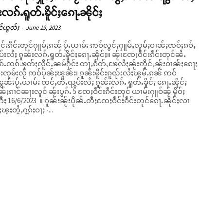
းလၵ်ႉရူတ်ႉၶိူင်ႈၵေႃႉၼိုင်ႈ
င်ယွတ်ႈ
-
June 19, 2023
ိူင်းၵဵင်းတုင်ႁူမ်ႈၵၼ် ပႂ်ႉယၢမ်း ဢဝ်လွင်ႈႁူမ်ႇလူမ်ႈဝၢၼ်ႈၸဝ်ႈၵဝ်ႇ
ႈ ၵူၼ်းလၵ်ႉရူတ်ႉၶိူင်ႈၵေႃႉၼိုင်ႈ။ ၼႂ်းၸႄႈဝဵင်းၵဵင်းတုင်ၼႆႉ
ႉၸၵ်ႉၶုတ်ႈလိူင်ႇၼမ်ႁႅင်း တႃႇၵႅတ်ႇၶႄလႆႈၼႂ်းဢိူင်ႇၼႂ်းဝၢၼ်ႈၵေႃႈ
းၸုမ်းလႂ် ဢဝ်ပုၼ်ႈၽွၼ်း၊ ၵူၼ်းမိူင်းၵူၺ်းလႆႈၽွမ်ႉၵၼ် ဢဝ်
ွၼ်းပႂ်ႉယၢမ်း ၸင်ႇတီႉၺွပ်းလႆႈ ၵူၼ်းလၵ်ႉ ရူတ်ႉၶိူင်ႈ ၵေႃႉၼိုင်ႈ
်ႈၵၢင်ၼႃးလူင် ၼႂ်းပွၵ်ႉ 5 ၸႄႈဝဵင်းၵဵင်းတုင် ယၢမ်းႁူဝ်ၼႂ် မိူဝ်ႈ
ၵူၼ်းၼႂ်းပိုၼ်ႉတီႈၸႄႈဝဵင်းၵဵင်းတုင်ၵေႃႉၼိုင်ႈလၢ
ူႈတွႆႇႁွၵ်ႈဝႃႈ -...