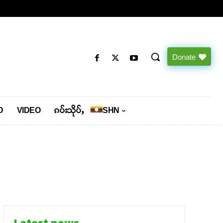
Donate
O
VIDEO
ၵပ်းသိုပ်ႇ
SHN
Latest news