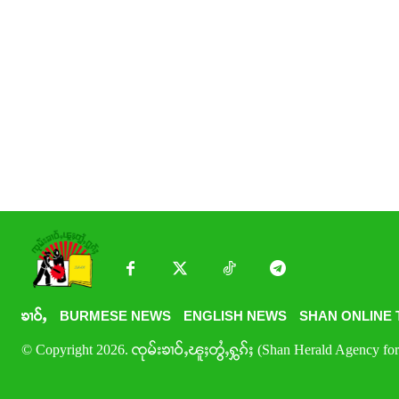
ၶၢဝ်ႇ
BURMESE NEWS
ENGLISH NEWS
SHAN ONLINE 
© Copyright 2026. ၸုမ်းၶၢဝ်ႇၽူႈတွႆႇႁွၵ်ႈ (Shan Herald Agency for 