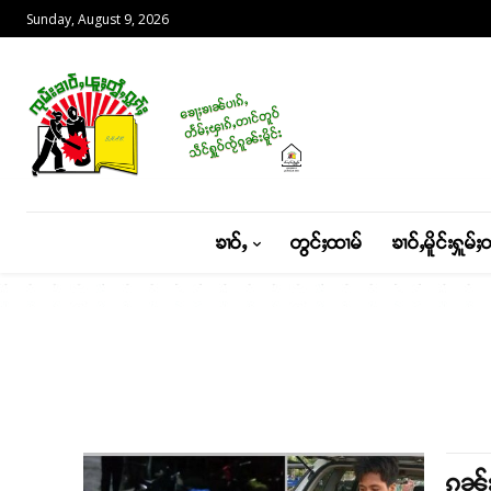
Sunday, August 9, 2026
ၶၢဝ်ႇ
တွင်ႈထၢမ်
ၶၢဝ်ႇမိူင်းႁူမ်ႈ
ၵူၼ်