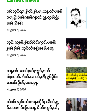
ပၢင်လူင်ၺႃးႁဵတ်းႁၢႆႉမႃးတႃႉလၢႆပၢၼ် ​​
ပေႃးၶႂ်ႈပဵၼ်ၵၢၼ်ၵႃႈလႆႈၵႂႃႇၸွမ်းႁွႆႈ
မၼ်းၶိုၼ်း
August 8, 2026
လုၵ်ႈဢွၼ်ႇႁၢႆတီႈဝဵင်းဢွင်ႇပၢၼ်း
ႁၼ်ၶိုၼ်းတူဝ်တၢႆၼႂ်းၼမ်ႉမေႃႇ
August 8, 2026
တႃႇထႆး-မၢၼ်ႈၶဝ်ႈဢွၵ်ႇၵၼ်
ငၢႆႈၼၼ်ႉ ၵဵတ်ႉလၢၼ်ႇတီႈႁူဝ်မိူင်း
ဢၢၼ်းပိုတ်ႇတေႉႁႃႉ
August 7, 2026
တႅၼ်းၽွင်းထႆးၵေႃႉၼိုင်ႈ သႅၼ်ႇႁွ
င်ႉၼႄၵၢင်ၸႂ်တေႃႇ မိၼ်းဢွင်ႇလၢႆႇ