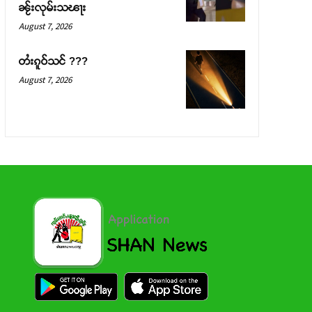
ၼႂ်းလုမ်းသၽႃး
August 7, 2026
တႆးၵူဝ်သင် ???
August 7, 2026