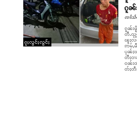
ၵူၼ်
ၸၢႆးသႅ
ၵူၼ်းမ
တီႉၺွပ်းလႆ
ၽူႈလၵ်
ၵူႈလွင်ႈလွင်ႈ
ဢမ်ႇမီ
ပုၼ်ႈၽ
တီႈဝၢၼ
ဝၼ်းတီႈ 16/6/2023 ။ 
တ်ႈတီႈၽ