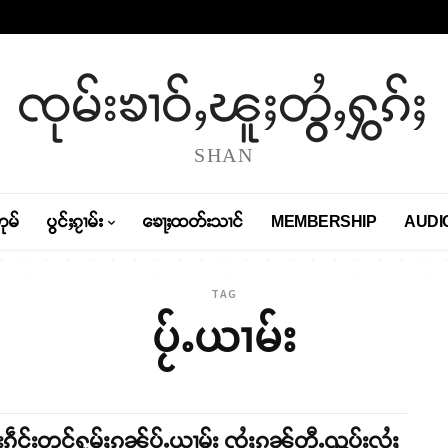
ၸုမ်းၶၢဝ်ႇၽူႈတွႆႇႁွၵ်ႈ
SHAN
တုမ်
ပွင်ႈၵႂၢမ်း
ၶေႃႈထတ်းသၢင်
MEMBERSHIP
AUDI
TAG
ပႂ်ႉယၢမ်း
းၵဵင်းတုင်ႁူမ်ႈၵၼ်ပႂ်ႉယၢမ်း ၸွႆႈၵၼ်တီႉၺွပ်းလႆႈ