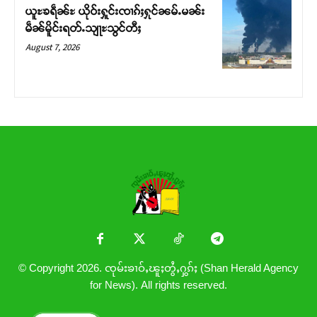
ယူႊၶရဵၼ်ႊ ယိုဝ်းႁူင်းၸၢၵ်ႈႁုင်ၼမ်ႉမၼ်း
မဵၼ်မိူင်းရတ်ႉသျႃႊသွင်တီႈ
August 7, 2026
© Copyright 2026. ၸုမ်းၶၢဝ်ႇၽူႈတွႆႇႁွၵ်ႈ (Shan Herald Agency
for News). All rights reserved.