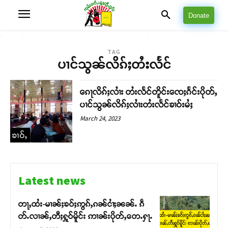
Donate
TAG
ပၢင်သွၼ်လိၵ်ႈတႆးလႅင်
ၵေႃလိၵ်ႈလၢႆး တႆးလႅင်တိူင်းၸေႈၵႅင်းပိုတ်ႇ
ပၢင်သွၼ်လိၵ်ႈလၢႆးတႆးလႅင်ၶၢဝ်းမႆႈ
March 24, 2023
ၶၢဝ်ႇ
Latest news
တႃႇထႆး-မၢၼ်ႈၶဝ်ႈဢွၵ်ႇၵၼ်ငၢႆႈၼၼ်ႉ ၵဵ
တ်ႉလၢၼ်ႇတီႈႁူဝ်မိူင်း ဢၢၼ်းပိုတ်ႇတေႉႁႃႉ