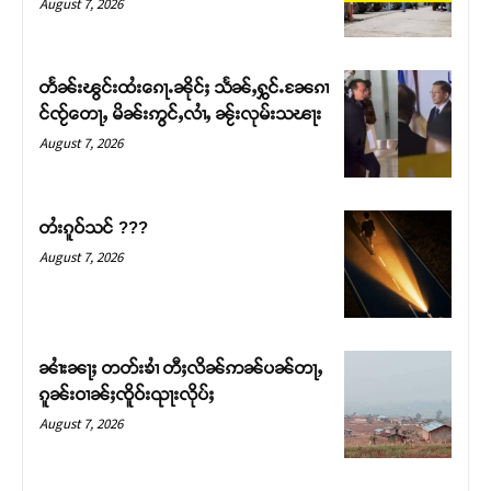
August 7, 2026
တႅၼ်းၽွင်းထႆးၵေႃႉၼိုင်ႈ သႅၼ်ႇႁွင်ႉၼႄၵၢ
င်ၸႂ်တေႃႇ မိၼ်းဢွင်ႇလၢႆႇ ၼႂ်းလုမ်းသၽႃး
August 7, 2026
တႆးၵူဝ်သင် ???
August 7, 2026
Support SHAN
တႃႇႁႂ်ႈသဵင်ၵၢင်ၸႂ်ၵူၼ်းမိူင်း ၵူႈတီႈၵူႈလႅၼ်ပေႃးတေၸွ
ၼၢႆးၼႃႈ တတ်းၶၢႆ တီႈလိၼ်ဢၼ်ပၼ်တႃႇ
တ်ႇ တူဝ်ႈလုမ်ႈၾႃႉၼၼ်ႉ ၶဝ်ႈႁူမ်ႈၵမ်ႉထႅမ် ၸုမ်းၶၢ
ၵူၼ်းဝၢၼ်ႈၸိူဝ်းၺႃးလိုပ်ႈ
ဝ်ႇၽူႈတွႆႇႁွၵ်ႈ လႆႈယူႇၶႃႈဢေႃႈ။
August 7, 2026
Donate Now