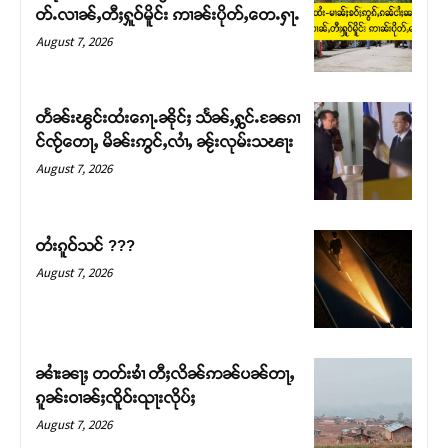
တ်ႉလၢၼ်ႇတီႈႁူဝ်မိူင်း ဢၢၼ်းပိုတ်ႇတေႉႁႃႉ
August 7, 2026
တႅၼ်းၽွင်းထႆးၵေႃႉၼိုင်ႈ သႅၼ်ႇႁွင်ႉၼႄၵၢ
င်ၸႂ်တေႃႇ မိၼ်းဢွင်ႇလၢႆႇ ၼႂ်းလုမ်းသၽႃး
August 7, 2026
တႆးၵူဝ်သင် ???
August 7, 2026
Support SHAN
တႃႇႁႂ်ႈသဵင်ၵၢင်ၸႂ်ၵူၼ်းမိူင်း ၵူႈတီႈၵူႈလႅၼ်ပေႃးတေၸွ
တ်ႇ တူဝ်ႈလုမ်ႈၾႃႉၼၼ်ႉ ၶဝ်ႈႁူမ်ႈၵမ်ႉထႅမ် ၸုမ်းၶၢ
ၼၢႆးၼႃႈ တတ်းၶၢႆ တီႈလိၼ်ဢၼ်ပၼ်တႃႇ
ဝ်ႇၽူႈတွႆႇႁွၵ်ႈ လႆႈယူႇၶႃႈဢေႃႈ။
ၵူၼ်းဝၢၼ်ႈၸိူဝ်းၺႃးလိုပ်ႈ
August 7, 2026
Donate Now