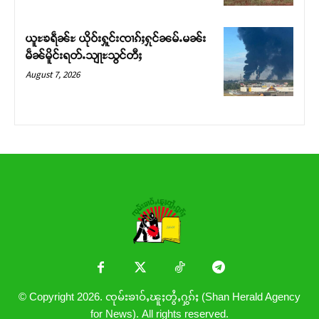
ယူႊၶရဵၼ်ႊ ယိုဝ်းႁူင်းၸၢၵ်ႈႁုင်ၼမ်ႉမၼ်း
မဵၼ်မိူင်းရတ်ႉသျႃႊသွင်တီႈ
August 7, 2026
© Copyright 2026. ၸုမ်းၶၢဝ်ႇၽူႈတွႆႇႁွၵ်ႈ (Shan Herald Agency
for News). All rights reserved.