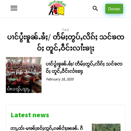
Donate
TAG
ပၢင်ပွႆးၶူၼ်ႉၶႆႈ/ တႅမ်ႈတွပ်ႇလိၵ်ႈ သင်ၶၸ
ဝ်ႈ တူင်ႇဝဵင်းလၢႆးၶႃႈ
ပၢင်ပွႆးၶူၼ်ႉၶႆႈ/ တႅမ်ႈတွပ်ႇလိၵ်ႈ သင်ၶၸ
ဝ်ႈ တူင်ႇဝဵင်းလၢႆးၶႃႈ
February 18, 2020
ပၢႆးပၺ်ႇၺႃႇ
Latest news
တႃႇထႆး-မၢၼ်ႈၶဝ်ႈဢွၵ်ႇၵၼ်ငၢႆႈၼၼ်ႉ ၵဵ