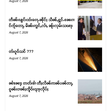
August 7, 2026
တႅၼ်းၽွင်းထႆးၵေႃႉၼိုင်ႈ သႅၼ်ႇႁွင်ႉၼႄၵၢ
င်ၸႂ်တေႃႇ မိၼ်းဢွင်ႇလၢႆႇ ၼႂ်းလုမ်းသၽႃး
August 7, 2026
တႆးၵူဝ်သင် ???
August 7, 2026
Support SHAN
တႃႇႁႂ်ႈသဵင်ၵၢင်ၸႂ်ၵူၼ်းမိူင်း ၵူႈတီႈၵူႈလႅၼ်ပေႃးတေၸွ
ၼၢႆးၼႃႈ တတ်းၶၢႆ တီႈလိၼ်ဢၼ်ပၼ်တႃႇ
တ်ႇ တူဝ်ႈလုမ်ႈၾႃႉၼၼ်ႉ ၶဝ်ႈႁူမ်ႈၵမ်ႉထႅမ် ၸုမ်းၶၢ
ၵူၼ်းဝၢၼ်ႈၸိူဝ်းၺႃးလိုပ်ႈ
ဝ်ႇၽူႈတွႆႇႁွၵ်ႈ လႆႈယူႇၶႃႈဢေႃႈ။
August 7, 2026
Donate Now