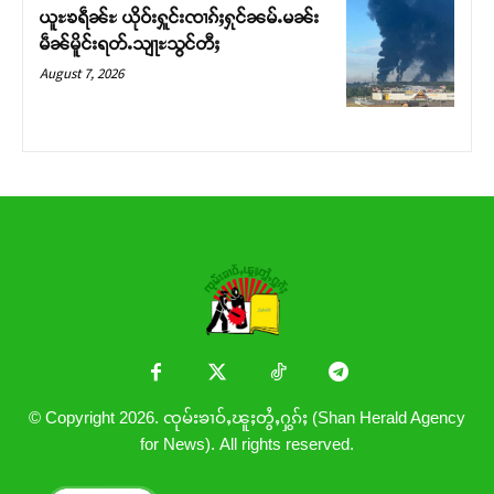
ယူႊၶရဵၼ်ႊ ယိုဝ်းႁူင်းၸၢၵ်ႈႁုင်ၼမ်ႉမၼ်း
မဵၼ်မိူင်းရတ်ႉသျႃႊသွင်တီႈ
August 7, 2026
© Copyright 2026. ၸုမ်းၶၢဝ်ႇၽူႈတွႆႇႁွၵ်ႈ (Shan Herald Agency
for News). All rights reserved.