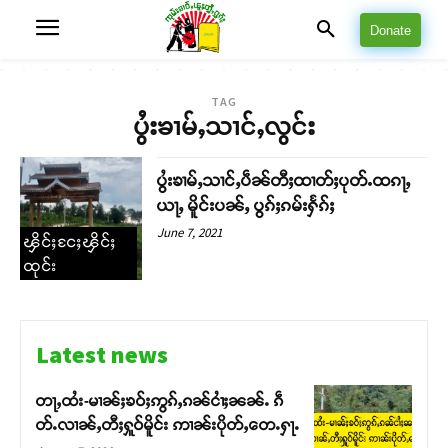
Donate
TAG
ပွႆးၶၢမ်ႇသၢင်ႇလွင်း
ပွႆးၶၢမ်ႇသၢင်ႇပဵၼ်တီႈထၢတ်ႈပုတ်ႉထၵႃႇ
ယႃႇ မိူင်းပၼ်ႇ ပွၵ်ႈၵမ်းႁႅၵ်ႈ
June 7, 2021
ၾိင်ႈငႄႈၾိင်ႈ
ထုင်း
Latest news
တႃႇထႆး-မၢၼ်ႈၶဝ်ႈဢွၵ်ႇၵၼ်ငၢႆႈၼၼ်ႉ ၵဵ
တ်ႉလၢၼ်ႇတီႈႁူဝ်မိူင်း ဢၢၼ်းပိုတ်ႇတေႉႁႃႉ