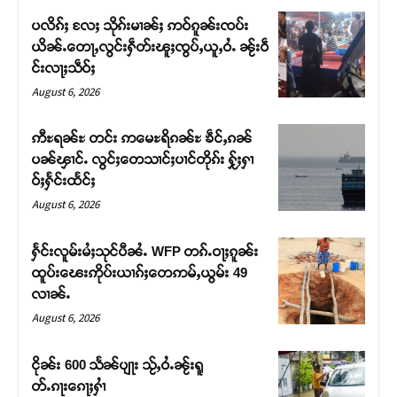
ပလိၵ်ႈ လႄႈ သိုၵ်းမၢၼ်ႈ ဢဝ်ၵူၼ်းၸပ်း
ယိၼ်ႉတေႃႇလွင်းႁဵတ်းၽူႈၸွပ်ႇယူႇဝႆႉ ၼႂ်းဝဵ
င်းလႃႈသဵဝ်ႈ
August 6, 2026
ဢီႊရၼ်ႊ တင်း ဢမေႊရိၵၼ်ႊ ၶဵင်ႇၵၼ်
ပၼ်ၾၢင်ႉ လွင်ႈတေသၢင်ႈပၢင်တိုၵ်း ႁႂ်ႈႁၢ
ဝ်ႈႁႅင်းထႅင်ႈ
August 6, 2026
ႁႅင်းလူမ်းမႆႈသုင်ပီၼႆႉ WFP တၵ်ႉဝႃႈၵူၼ်း
Support SHAN
ထူပ်းၽေးဢိုပ်းယၢၵ်ႈတေဢမ်ႇယွမ်း 49
လၢၼ်ႉ
တႃႇႁႂ်ႈသဵင်ၵၢင်ၸႂ်ၵူၼ်းမိူင်း ၵူႈတီႈၵူႈလႅၼ်ပေႃးတေၸွ
August 6, 2026
တ်ႇ တူဝ်ႈလုမ်ႈၾႃႉၼၼ်ႉ ၶဝ်ႈႁူမ်ႈၵမ်ႉထႅမ် ၸုမ်းၶၢ
ဝ်ႇၽူႈတွႆႇႁွၵ်ႈ လႆႈယူႇၶႃႈဢေႃႈ။
ငိုၼ်း 600 သႅၼ်ပျႃး သႂ်ႇဝႆႉၼႂ်းရူ
တ်ႉၵႃးၵေႃႈႁၢႆ