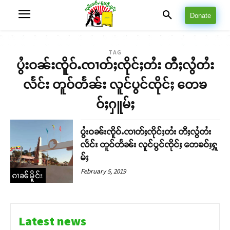
Donate
TAG
ပွႆးဝၼ်းၸိူဝ်ႉၸၢတ်ႈၸိုင်ႈတႆး တီႈလွႆတႆး
လႅင်း တူဝ်တႅၼ်း လူင်ပွင်ၸိုင်ႈ တေၶ
ဝ်ႈႁူမ်ႈ
ပွႆးဝၼ်းၸိူဝ်ႉၸၢတ်ႈၸိုင်ႈတႆး တီႈလွႆတႆး
လႅင်း တူဝ်တႅၼ်း လူင်ပွင်ၸိုင်ႈ တေၶဝ်ႈႁူ
မ်ႈ
February 5, 2019
ၵၢၼ်မိူင်း
Latest news