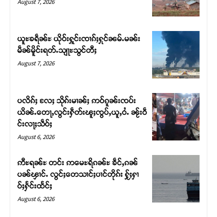
August 7, 2026
ယူႊၶရဵၼ်ႊ ယိုဝ်းႁူင်းၸၢၵ်ႈႁုင်ၼမ်ႉမၼ်း
မဵၼ်မိူင်းရတ်ႉသျႃႊသွင်တီႈ
August 7, 2026
ပလိၵ်ႈ လႄႈ သိုၵ်းမၢၼ်ႈ ဢဝ်ၵူၼ်းၸပ်း
ယိၼ်ႉတေႃႇလွင်းႁဵတ်းၽူႈၸွပ်ႇယူႇဝႆႉ ၼႂ်းဝဵ
င်းလႃႈသဵဝ်ႈ
Support SHAN
August 6, 2026
တႃႇႁႂ်ႈသဵင်ၵၢင်ၸႂ်ၵူၼ်းမိူင်း ၵူႈတီႈၵူႈလႅၼ်ပေႃးတေၸွ
ဢီႊရၼ်ႊ တင်း ဢမေႊရိၵၼ်ႊ ၶဵင်ႇၵၼ်
တ်ႇ တူဝ်ႈလုမ်ႈၾႃႉၼၼ်ႉ ၶဝ်ႈႁူမ်ႈၵမ်ႉထႅမ် ၸုမ်းၶၢ
ပၼ်ၾၢင်ႉ လွင်ႈတေသၢင်ႈပၢင်တိုၵ်း ႁႂ်ႈႁၢ
ဝ်ႇၽူႈတွႆႇႁွၵ်ႈ လႆႈယူႇၶႃႈဢေႃႈ။
ဝ်ႈႁႅင်းထႅင်ႈ
August 6, 2026
Donate Now