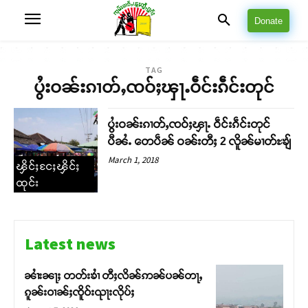
Donate
TAG
ပွႆးဝၼ်းၵၢတ်ႇၸဝ်ႈၾႃႉဝဵင်းၵဵင်းတုင်
ပွႆးဝၼ်းၵၢတ်ႇၸဝ်ႈၾႃႉ ဝဵင်းၵဵင်းတုင်
ပီၼႆႉ တေပဵၼ် ဝၼ်းတီႈ 2 လိူၼ်မၢတ်ႊၶျ်
March 1, 2018
ၾိင်ႈငႄႈၾိင်ႈ
ထုင်း
Latest news
ၼၢႆးၼႃႈ တတ်းၶၢႆ တီႈလိၼ်ဢၼ်ပၼ်တႃႇ
ၵူၼ်းဝၢၼ်ႈၸိူဝ်းၺႃးလိုပ်ႈ