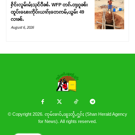
ႁႅင်းလူမ်းမႆႈသုင်ပီၼႆႉ WFP တၵ်ႉဝႃႈၵူၼ်း
ထူပ်းၽေးဢိုပ်းယၢၵ်ႈတေဢမ်ႇယွမ်း 49
လၢၼ်ႉ
August 6, 2026
© Copyright 2026. ၸုမ်းၶၢဝ်ႇၽူႈတွႆႇႁွၵ်ႈ (Shan Herald Agency
for News). All rights reserved.