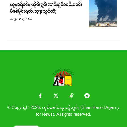
ယူႊၶရဵၼ်ႊ ယိုဝ်းႁူင်းၸၢၵ်ႈႁုင်ၼမ်ႉမၼ်း
မဵၼ်မိူင်းရတ်ႉသျႃႊသွင်တီႈ
August 7, 2026
© Copyright 2026. ၸုမ်းၶၢဝ်ႇၽူႈတွႆႇႁွၵ်ႈ (Shan Herald Agency
for News). All rights reserved.