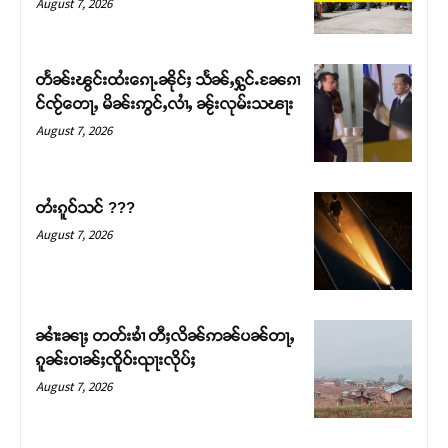
August 7, 2026
တႅၼ်းၽွင်းထႆးၵေႃႉၼိုင်ႈ သႅၼ်ႇႁွင်ႉၼႄၵၢ
င်ၸႂ်တေႃႇ မိၼ်းဢွင်ႇလၢႆႇ ၼႂ်းလုမ်းသၽႃး
August 7, 2026
တႆးၵူဝ်သင် ???
August 7, 2026
Support SHAN
တႃႇႁႂ်ႈသဵင်ၵၢင်ၸႂ်ၵူၼ်းမိူင်း ၵူႈတီႈၵူႈလႅၼ်ပေႃးတေၸွ
ၼၢႆးၼႃႈ တတ်းၶၢႆ တီႈလိၼ်ဢၼ်ပၼ်တႃႇ
တ်ႇ တူဝ်ႈလုမ်ႈၾႃႉၼၼ်ႉ ၶဝ်ႈႁူမ်ႈၵမ်ႉထႅမ် ၸုမ်းၶၢ
ၵူၼ်းဝၢၼ်ႈၸိူဝ်းၺႃးလိုပ်ႈ
ဝ်ႇၽူႈတွႆႇႁွၵ်ႈ လႆႈယူႇၶႃႈဢေႃႈ။
August 7, 2026
Donate Now