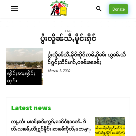
Donate
TAG
ပွႆးလိူၼ်သီႇမိူင်းၵိုင်
ပွႆးလိူၼ်သီႇမိူင်းၵိုင်ဢမ်ႇၵိုၼ်း ယွၼ်ႉသဵ
င်ၵွင်ႈသဵင်မၢၵ်ႇပၼ်းၼၼ်ႈ
March 1, 2020
ၾိင်ႈငႄႈၾိင်ႈ
ထုင်း
Latest news
တႃႇထႆး-မၢၼ်ႈၶဝ်ႈဢွၵ်ႇၵၼ်ငၢႆႈၼၼ်ႉ ၵဵ
တ်ႉလၢၼ်ႇတီႈႁူဝ်မိူင်း ဢၢၼ်းပိုတ်ႇတေႉႁႃႉ