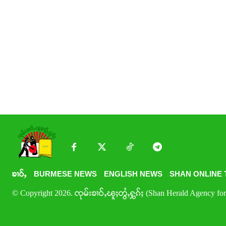
ၶၢဝ်ႇ
BURMESE NEWS
ENGLISH NEWS
SHAN ONLINE 
© Copyright 2026. ၸုမ်းၶၢဝ်ႇၽူႈတွႆႇႁွၵ်ႈ (Shan Herald Agency for 