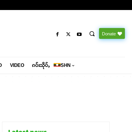
Donate
O
VIDEO
ၵပ်းသိုပ်ႇ
SHN
Latest news