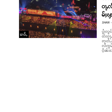
ဝႃႇလ
မ်ႈၾ
SHAN
-
ပွႆးလွ
ၶၢဝ်ႇ
တ်းၵႂ
ဢုတ်ႇတရႃႇ ပရၻဵတ
လႆၸွမ်
ပိုၼ်း