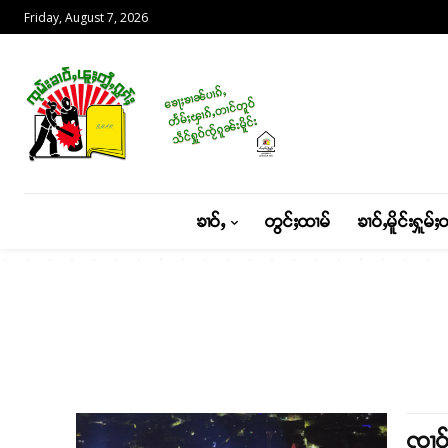
Friday, August 7, 2026
ၶၢဝ်ႇ
တွင်ႈထၢမ်
ၶၢဝ်ႇမိူင်းႁူမ်ႈ
ၸၢဝ်