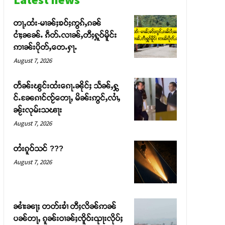
တႃႇထႆး-မၢၼ်ႈၶဝ်ႈဢွၵ်ႇၵၼ်
ငၢႆႈၼၼ်ႉ ၵဵတ်ႉလၢၼ်ႇတီႈႁူဝ်မိူင်း
ဢၢၼ်းပိုတ်ႇတေႉႁႃႉ
August 7, 2026
တႅၼ်းၽွင်းထႆးၵေႃႉၼိုင်ႈ သႅၼ်ႇႁွ
င်ႉၼႄၵၢင်ၸႂ်တေႃႇ မိၼ်းဢွင်ႇလၢႆႇ
ၼႂ်းလုမ်းသၽႃး
August 7, 2026
တႆးၵူဝ်သင် ???
August 7, 2026
ၼၢႆးၼႃႈ တတ်းၶၢႆ တီႈလိၼ်ဢၼ်
ပၼ်တႃႇ ၵူၼ်းဝၢၼ်ႈၸိူဝ်းၺႃးလိုပ်ႈ