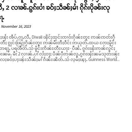
ီႇ 2 လၢၼ်ႉၵွၵ်းပၢႆ ၶဝ်ႈသဵၼ်ႈမၢႆ ၵိုၵ်းပိုၼ်းလု
ႃႉ
November 16, 2023
င်ႈၾႆး ၻဵပ်ႉဝႃႇလီႇ Diwali ၾိင်ႈထုင်းၸၢဝ်းႁိၼ်ႊတူႊ ဢၼ်ၸတ်းႁဵ
ႃႇတီႈ ၵျွင်းၽြႃးႁိၼ်ႊတူႊ ဢၼ်မီးတီႈဝဵင်း ဢယုတ်ႉထယ ၸႄႈမိူင်း
်ႉသ် မိူင်းဢိၼ်ႊတီႊယႃႊ- ပီၼႆႉ ၵွၵ်းၾႆးဢၼ်လွင်ႈ
းၼမ်ႉ မီး 2 လၢၼ်ႉပၢႆ လႆႈဝႃႈ ပဵၼ်ပီဢၼ်လူႇၵွၵ်းၾႆးၼမ်သုတ်းၼႂ်း
လႄႈၶဝ်ႈပႃးၼႂ်းသဵၼ်ႈမၢႆ ၵႅၼ်ႊၼိတ်ႉသ် လုမ်ႈၾႃႉ Guinness World...