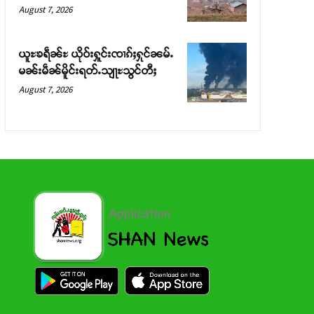
August 7, 2026
ယူႊၶရဵၼ်ႊ ယိုဝ်းႁူင်းၸၢၵ်ႈႁုင်ၼမ်ႉ
မၼ်းမဵၼ်မိူင်းရတ်ႉသျႃႊသွင်တီႈ
August 7, 2026