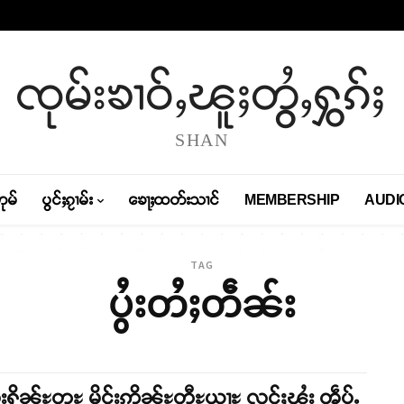
ၸုမ်းၶၢဝ်ႇၽူႈတွႆႇႁွၵ်ႈ
SHAN
တုမ်
ပွင်ႈၵႂၢမ်း
ၶေႃႈထတ်းသၢင်
MEMBERSHIP
AUDI
TAG
ပွႆးတႆႈတဵၼ်း
းႁိၼ်ႊတူႊ မိူင်းဢိၼ်ႊတီႊယႃႊ လွင်ႈၾႆး ၻဵပ်ႉ