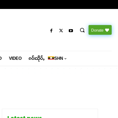
Donate
O
VIDEO
ၵပ်းသိုပ်ႇ
SHN
Latest news