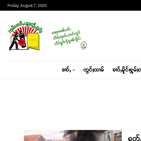
Friday, August 7, 2026
ၶၢဝ်ႇ
တွင်ႈထၢမ်
ၶၢဝ်ႇမိူင်းႁူမ်ႈ
ရူတ်