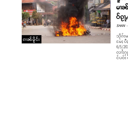
မၢၼ်
ဝ်ၵႂႃ
SHAN
-
သိုၵ်း
ၵၢၼ်မိူင်း
မႄႈ ပီႈၼ
6/5/202
လၢႆးႁု
င်ပဝ်း 