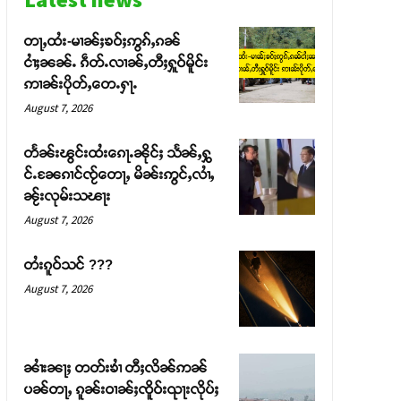
တႃႇထႆး-မၢၼ်ႈၶဝ်ႈဢွၵ်ႇၵၼ်
ငၢႆႈၼၼ်ႉ ၵဵတ်ႉလၢၼ်ႇတီႈႁူဝ်မိူင်း
ဢၢၼ်းပိုတ်ႇတေႉႁႃႉ
August 7, 2026
တႅၼ်းၽွင်းထႆးၵေႃႉၼိုင်ႈ သႅၼ်ႇႁွ
င်ႉၼႄၵၢင်ၸႂ်တေႃႇ မိၼ်းဢွင်ႇလၢႆႇ
ၼႂ်းလုမ်းသၽႃး
August 7, 2026
တႆးၵူဝ်သင် ???
August 7, 2026
ၼၢႆးၼႃႈ တတ်းၶၢႆ တီႈလိၼ်ဢၼ်
ပၼ်တႃႇ ၵူၼ်းဝၢၼ်ႈၸိူဝ်းၺႃးလိုပ်ႈ