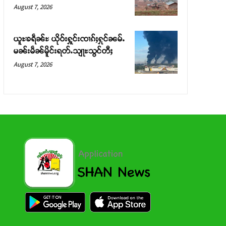
August 7, 2026
ယူႊၶရဵၼ်ႊ ယိုဝ်းႁူင်းၸၢၵ်ႈႁုင်ၼမ်ႉ
မၼ်းမဵၼ်မိူင်းရတ်ႉသျႃႊသွင်တီႈ
August 7, 2026