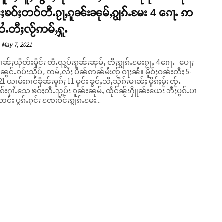
ႈၶဝ်ႈတဝ်တီႉၵႂႃႇၵူၼ်းၼုမ်ႇၵျွၵ်ႉမႄး 4 ၵေႃႉ ဢ
ႇဝႆႉတီႈလႂ်ဢမ်ႇႁူႉ
May 7, 2021
မၢၼ်ႈယိုတ်းမိူင်း တီႉၺွပ်းၵူၼ်းၼုမ်ႇ တီႈၵျွၵ်ႉမႄးၵႂႃႇ 4 ၵေႃႉ ပေႃႈ
ွင်ႉၵပ်းသိုပ်ႇ ဢမ်ႇလႆႈ ပဵၼ်ဢၼ်မႆႈၸႂ် ဝႃႈၼႆ။ မိူဝ်ႈဝၼ်းတီႈ 5-
1 ယၢမ်းၵၢင်ၶိုၼ်းမွၵ်ႈ 11 မူင်း ၶွင်ႇသီႇသိုၵ်းမၢၼ်ႈ မိူၵ်ႈမႂ်ႈ ၸႂ်ႉ
ၵ်းႁၢႆႉသေ ၶဝ်ႈတီႉၺွပ်း ၵူၼ်းၼုမ်ႇ ထိုင်ၼႂ်းႁိူၼ်းယေး တီႈပွၵ်ႉပၢ
တင်း ပွၵ်ႉၵုင်း ၸႄႈဝဵင်းၵျွၵ်ႉမႄး...