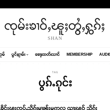
ၸုမ်းၶၢဝ်ႇၽူႈတွႆႇႁွၵ်ႈ
SHAN
တုမ်
ပွင်ႈၵႂၢမ်း
ၶေႃႈထတ်းသၢင်
MEMBERSHIP
AUDI
TAG
ပွၵ်ႉၵုင်း
ႉၶိူင်ႈၽူႈၸွပ်ႇသိုၵ်းမၢၼ်ႈမဢလ ၺႃးၽဝ် သိုၵ်း