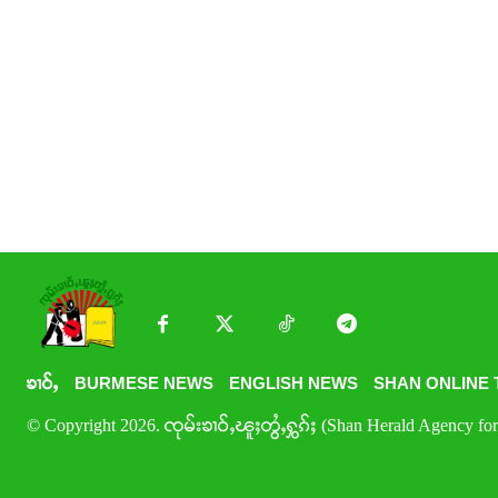
ၶၢဝ်ႇ
BURMESE NEWS
ENGLISH NEWS
SHAN ONLINE 
© Copyright 2026. ၸုမ်းၶၢဝ်ႇၽူႈတွႆႇႁွၵ်ႈ (Shan Herald Agency for 