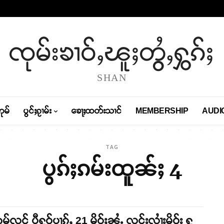
ၸုမ်းၶၢဝ်ႇၽူႈတွႆႇႁွၵ်ႈ
SHAN
တုမ်
ပွင်ႈၵႂၢမ်း
ၶေႃႈထတ်းသၢင်
MEMBERSHIP
AUDI
TAG
ပွၵ်ႈၵမ်းထူၼ်ႈ 4
ုမ်လူင် ပီႁူဝ်ပၢၵ်ႇ 21 မိူဝ်ႈၼႆႉ လူင်းလၢႆးမိုဝ်း ႁူ