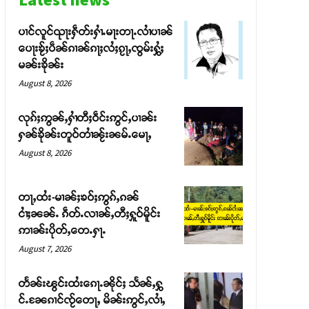
ပၢင်လူင်ၺႃးႁဵတ်းႁၢႆႉမႃးတႃႉလၢႆပၢၼ် ​​
ပေႃးၶႂ်ႈပဵၼ်ၵၢၼ်ၵႃႈလႆႈၵႂႃႇၸွမ်းႁွႆႈ
မၼ်းၶိုၼ်း
August 8, 2026
လုၵ်ႈဢွၼ်ႇႁၢႆတီႈဝဵင်းဢွင်ႇပၢၼ်း
ႁၼ်ၶိုၼ်းတူဝ်တၢႆၼႂ်းၼမ်ႉမေႃႇ
August 8, 2026
တႃႇထႆး-မၢၼ်ႈၶဝ်ႈဢွၵ်ႇၵၼ်
ငၢႆႈၼၼ်ႉ ၵဵတ်ႉလၢၼ်ႇတီႈႁူဝ်မိူင်း
ဢၢၼ်းပိုတ်ႇတေႉႁႃႉ
August 7, 2026
တႅၼ်းၽွင်းထႆးၵေႃႉၼိုင်ႈ သႅၼ်ႇႁွ
င်ႉၼႄၵၢင်ၸႂ်တေႃႇ မိၼ်းဢွင်ႇလၢႆႇ