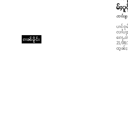
မ်ႈပ
ၸၢႆးၽွ
ပၢင်ၵု
လၢႆပႃႈ
ၵေႃႇတင
ၵၢၼ်မိူင်း
21/08/
ထူၼ်ႈ 