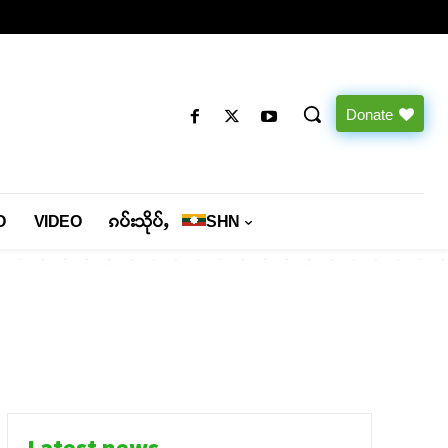
Donate
O
VIDEO
ၵပ်းသိုပ်ႇ
SHN
Latest news