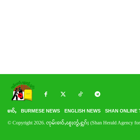
ၶၢဝ်ႇ
BURMESE NEWS
ENGLISH NEWS
SHAN ONLINE 
© Copyright 2026. ၸုမ်းၶၢဝ်ႇၽူႈတွႆႇႁွၵ်ႈ (Shan Herald Agency for 