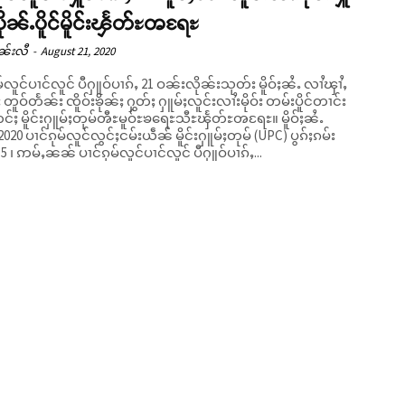
ူပိုၼ်ႉပိူင်မိူင်းၾႅတ်ႊၻရႄႊ
ၼ်းလီ
-
August 21, 2020
မ်လူင်ပၢင်လူင် ပီႁူဝ်ပၢၵ်ႇ 21 ဝၼ်းလိုၼ်းသုတ်း မိူဝ်ႈၼႆႉ လၢႆၾၢႆႇ
 တူဝ်တႅၼ်း ၸိူဝ်းၶိုၼ်ႈ ႁွတ်ႈ ႁူမ်ႈလူင်းလၢႆးမိုဝ်း တမ်းပိူင်တၢင်း
်ႈ မိူင်းႁူမ်ႈတုမ်ၻီႊမူဝ်ႊၶရေႊသီႊၾႅတ်ႊၻရႄႊ။ မိူဝ်ႈၼႆႉ
2020 ပၢင်ၵုမ်လူင်လွင်ႈငမ်းယဵၼ် မိူင်းႁူမ်ႈတုမ် (UPC) ပွၵ်ႈၵမ်း
5 ၊ ဢမ်ႇၼၼ် ပၢင်ၵုမ်လူင်ပၢင်လူင် ပီႁူဝ်ပၢၵ်ႇ...