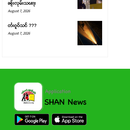
ၼႂ်းလုမ်းသၽႃး
August 7, 2026
တႆးၵူဝ်သင် ???
August 7, 2026