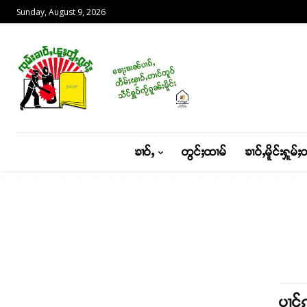
Sunday, August 9, 2026
ၶၢဝ်ႇ
တွင်ႈထၢမ်
ၶၢဝ်ႇမိူင်းႁူမ်ႈ
ပၢင်ၵ