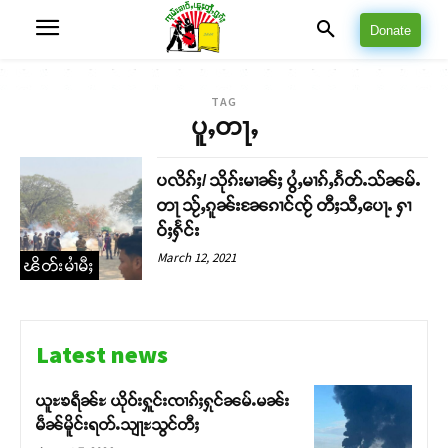
Donate
TAG
ပူႇတႃႇ
ပလိၵ်ႈ/ သိုၵ်းမၢၼ်ႈ ပွႆႇမၢၵ်ႇၵႅတ်ႉသ်ၼမ်ႉ
တႃ သႂ်ႇၵူၼ်းၼႄၵၢင်ၸႂ် တီႈသီႇပေႃႉ ႁၢ
ဝ်ႈႁႅင်း
March 12, 2021
ၽိတ်းမၢႆမီႈ
Latest news
ယူႊၶရဵၼ်ႊ ယိုဝ်းႁူင်းၸၢၵ်ႈႁုင်ၼမ်ႉမၼ်း
မဵၼ်မိူင်းရတ်ႉသျႃႊသွင်တီႈ