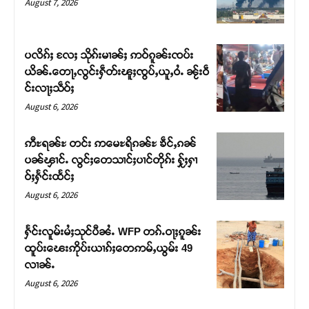
August 7, 2026
ပလိၵ်ႈ လႄႈ သိုၵ်းမၢၼ်ႈ ဢဝ်ၵူၼ်းၸပ်း
ယိၼ်ႉတေႃႇလွင်းႁဵတ်းၽူႈၸွပ်ႇယူႇဝႆႉ ၼႂ်းဝဵ
င်းလႃႈသဵဝ်ႈ
August 6, 2026
ဢီႊရၼ်ႊ တင်း ဢမေႊရိၵၼ်ႊ ၶဵင်ႇၵၼ်
ပၼ်ၾၢင်ႉ လွင်ႈတေသၢင်ႈပၢင်တိုၵ်း ႁႂ်ႈႁၢ
ဝ်ႈႁႅင်းထႅင်ႈ
Support SHAN
August 6, 2026
တႃႇႁႂ်ႈသဵင်ၵၢင်ၸႂ်ၵူၼ်းမိူင်း ၵူႈတီႈၵူႈလႅၼ်ပေႃးတေၸွ
ႁႅင်းလူမ်းမႆႈသုင်ပီၼႆႉ WFP တၵ်ႉဝႃႈၵူၼ်း
တ်ႇ တူဝ်ႈလုမ်ႈၾႃႉၼၼ်ႉ ၶဝ်ႈႁူမ်ႈၵမ်ႉထႅမ် ၸုမ်းၶၢ
ထူပ်းၽေးဢိုပ်းယၢၵ်ႈတေဢမ်ႇယွမ်း 49
ဝ်ႇၽူႈတွႆႇႁွၵ်ႈ လႆႈယူႇၶႃႈဢေႃႈ။
လၢၼ်ႉ
August 6, 2026
Donate Now