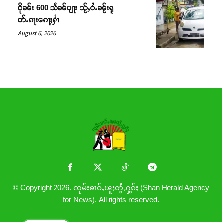
ငိုၼ်း 600 သႅၼ်ပျႃး သႂ်ႇဝႆႉၼႂ်းရူ
တ်ႉၵႃးၵေႃႈႁၢႆ
August 6, 2026
© Copyright 2026. ၸုမ်းၶၢဝ်ႇၽူႈတွႆႇႁွၵ်ႈ (Shan Herald Agency
for News). All rights reserved.