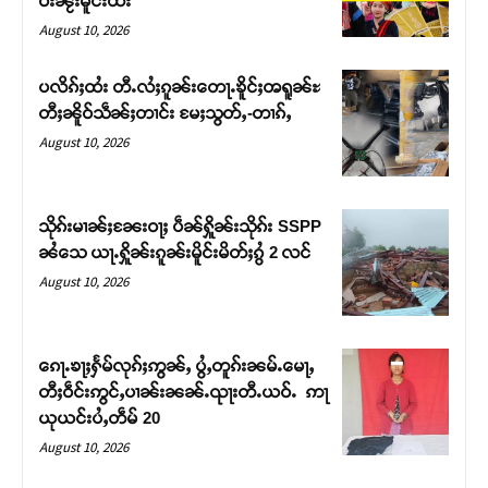
ဝ်းၼႂ်းမိူင်းထႆး
August 10, 2026
ပလိၵ်ႈထႆး တီႉလႆႈၵူၼ်းတေႃႉၶိူင်ႈၻရူၼ်ႊ
တီႈၼိူဝ်သဵၼ်ႈတၢင်း မႄႈသွတ်ႇ-တၢၵ်ႇ
August 10, 2026
သိုၵ်းမၢၼ်ႈၼႄးဝႃႈ ပဵၼ်ႁိူၼ်းသိုၵ်း SSPP
ၼႆသေ ယႃႉႁိူၼ်းၵူၼ်းမိူင်းမိတ်ႈၵွႆ 2 လင်
August 10, 2026
Support SHAN
တႃႇႁႂ်ႈသဵင်ၵၢင်ၸႂ်ၵူၼ်းမိူင်း ၵူႈတီႈၵူႈလႅၼ်ပေႃးတေၸွ
ၵေႃႉၶႃႈႁႅမ်လုၵ်ႈဢွၼ်ႇ ပွႆႇတူၵ်းၼမ်ႉမေႃႇ
တ်ႇ တူဝ်ႈလုမ်ႈၾႃႉၼၼ်ႉ ၶဝ်ႈႁူမ်ႈၵမ်ႉထႅမ် ၸုမ်းၶၢ
တီႈဝဵင်းဢွင်ႇပၢၼ်းၼၼ်ႉၺႃးတီႉယဝ်ႉ ဢႃ
ဝ်ႇၽူႈတွႆႇႁွၵ်ႈ လႆႈယူႇၶႃႈဢေႃႈ။
ယုယင်းပႆႇတဵမ် 20
August 10, 2026
Donate Now