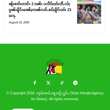
ၼႂ်းၶၢဝ်းတၢင်း 2 ဝၼ်း ပလိၵ်ႈထႆးတီႉလႆႈ
ၵူၼ်းမိူင်းမၢၼ်ႈဢၼ်လၵ်ႉၶဝ်ႈမိူင်းထႆး 23
ၵေႃႉ
August 10, 2026
© Copyright 2026. ၸုမ်းၶၢဝ်ႇၽူႈတွႆႇႁွၵ်ႈ (Shan Herald Agency
for News). All rights reserved.