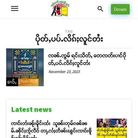
Donate
TAG
ပိုတ်ႇပပ်ႉလိၵ်ႈလူင်တႆး
ၸၼ်ႉၸွမ် ရင်းသိတ်ႇ တေၸတ်းပၢင်ပို
တ်ႇပပ်ႉလိၵ်ႈလူင်တႆး
November 23, 2023
ၶၢဝ်ႇ
Latest news
ၸၢဝ်းတႆးၼႂ်းမိူင်းထႆး သူၼ်းတုမ်ၵၼ်ၼ
မ်ႉၼိုင်ႈၸႂ်လဵဝ် တႃႇလႆႈတႅၼ်းၽွင်းၸၢဝ်းၶိူ