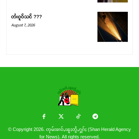
တႆးၵူဝ်သင် ???
August 7, 2026
© Copyright 2026. ၸုမ်းၶၢဝ်ႇၽူႈတွႆႇႁွၵ်ႈ (Shan Herald Agency
for News). All rights reserved.