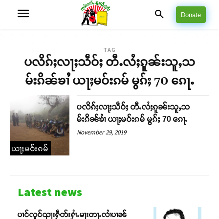
Donate
TAG
ပလိၵ်ႈလႃႈသဵဝ်ႈ တီႉလႆႈၵူၼ်းသူႇသ
မ်းၵိၼ်ၶၢႆ ယႃႈမဝ်းၵမ် မွၵ်ႈ 70 ၵေႃႉ
ပလိၵ်ႈလႃႈသဵဝ်ႈ တီႉလႆႈၵူၼ်းသူႇသ
မ်းၵိၼ်ၶၢႆ ယႃႈမဝ်းၵမ် မွၵ်ႈ 70 ၵေႃႉ
November 29, 2019
ယႃႈမဝ်းၵမ်
Latest news
ပၢင်လူင်ၺႃးႁဵတ်းႁၢႆႉမႃးတႃႉလၢႆပၢၼ် ​​