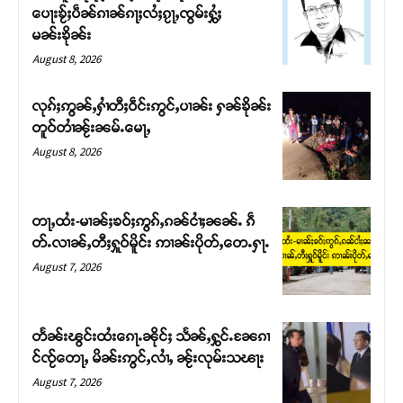
ပေႃးၶႂ်ႈပဵၼ်ၵၢၼ်ၵႃႈလႆႈၵႂႃႇၸွမ်းႁွႆႈ
မၼ်းၶိုၼ်း
August 8, 2026
လုၵ်ႈဢွၼ်ႇႁၢႆတီႈဝဵင်းဢွင်ႇပၢၼ်း ႁၼ်ၶိုၼ်း
တူဝ်တၢႆၼႂ်းၼမ်ႉမေႃႇ
August 8, 2026
တႃႇထႆး-မၢၼ်ႈၶဝ်ႈဢွၵ်ႇၵၼ်ငၢႆႈၼၼ်ႉ ၵဵ
တ်ႉလၢၼ်ႇတီႈႁူဝ်မိူင်း ဢၢၼ်းပိုတ်ႇတေႉႁႃႉ
Support SHAN
August 7, 2026
တႃႇႁႂ်ႈသဵင်ၵၢင်ၸႂ်ၵူၼ်းမိူင်း ၵူႈတီႈၵူႈလႅၼ်ပေႃးတေၸွ
တ်ႇ တူဝ်ႈလုမ်ႈၾႃႉၼၼ်ႉ ၶဝ်ႈႁူမ်ႈၵမ်ႉထႅမ် ၸုမ်းၶၢ
တႅၼ်းၽွင်းထႆးၵေႃႉၼိုင်ႈ သႅၼ်ႇႁွင်ႉၼႄၵၢ
ဝ်ႇၽူႈတွႆႇႁွၵ်ႈ လႆႈယူႇၶႃႈဢေႃႈ။
င်ၸႂ်တေႃႇ မိၼ်းဢွင်ႇလၢႆႇ ၼႂ်းလုမ်းသၽႃး
August 7, 2026
Donate Now