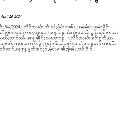
April 10, 2024
ႈ 8/4/2024 ပလိၵ်ႈလၢဝ်း တီႉလႆႈႁႅင်းၵၢၼ်ယၢၼ်မိူင်း ၵူၼ်းမိူင်း
ိူင်းလၢဝ်း ဢမ်ႇယွမ်း 50 ၵေႃႉ ဝႃႈ ၼႆ။ ႁႅင်းၵၢၼ် ၵူၼ်းမိူင်းမၢၼ်ႈ
တ်ႈတၢင်းတီႉ ၵေႃႉၼိုင်ႈ လၢတ်ႈဝႃႈ - ပလိၵ်ႈလၢဝ်း ၶဝ်ႈၵူတ်ႇထ
ီႈပၢင်မႆႉ သၵ်းသေ တီႉၵႂႃႇ ၵူၼ်းမီးသမၢတ်ႉၵၢတ်ႉၵေႃႈဢဝ် ဢမ်ႇမီး
ဝ်တၢင်ႇၵႃးၵႂႃႇမူတ်း။ သူင်ႇမိူင်းမၢၼ်ႈၶိုၼ်းယဝ်ႉႁိုဝ်...