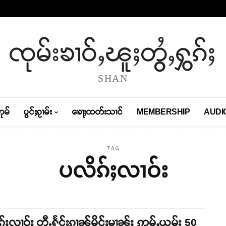
ၸုမ်းၶၢဝ်ႇၽူႈတွႆႇႁွၵ်ႈ
SHAN
တုမ်
ပွင်ႈၵႂၢမ်း
ၶေႃႈထတ်းသၢင်
MEMBERSHIP
AUDI
TAG
ပလိၵ်ႈလၢဝ်း
်ႈလၢဝ်း တီႉႁႅင်းၵၢၼ်မိူင်းမၢၼ်ႈ ဢမ်ႇယွမ်း 50