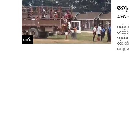
ၵေႃႉ
SHAN
-
ဝၼ်းတီ
မၢၼ်ႈ တီႈမ
ဢၼ်လွ
ၶၢဝ်ႇ
တ်း တ
ၵေႃႈ ဢ