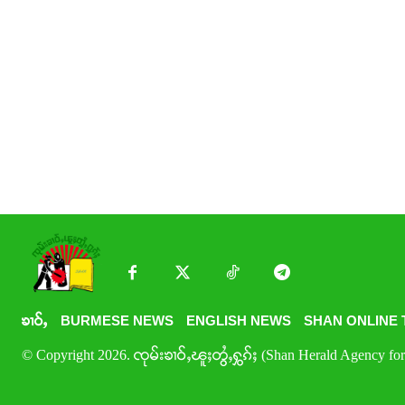
ၶၢဝ်ႇ
BURMESE NEWS
ENGLISH NEWS
SHAN ONLINE 
© Copyright 2026. ၸုမ်းၶၢဝ်ႇၽူႈတွႆႇႁွၵ်ႈ (Shan Herald Agency for 