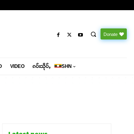
Donate
O
VIDEO
ၵပ်းသိုပ်ႇ
SHN
Latest news