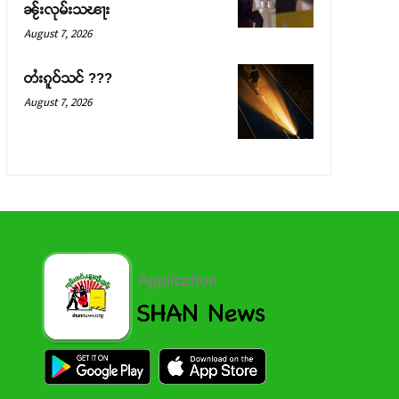
ၼႂ်းလုမ်းသၽႃး
August 7, 2026
တႆးၵူဝ်သင် ???
August 7, 2026