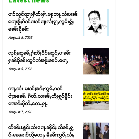
ပၢင်လူင်ၺႃးႁဵတ်းႁၢႆႉမႃးတႃႉလၢႆပၢၼ် ​​
ပေႃးၶႂ်ႈပဵၼ်ၵၢၼ်ၵႃႈလႆႈၵႂႃႇၸွမ်းႁွႆႈ
မၼ်းၶိုၼ်း
August 8, 2026
လုၵ်ႈဢွၼ်ႇႁၢႆတီႈဝဵင်းဢွင်ႇပၢၼ်း
ႁၼ်ၶိုၼ်းတူဝ်တၢႆၼႂ်းၼမ်ႉမေႃႇ
August 8, 2026
တႃႇထႆး-မၢၼ်ႈၶဝ်ႈဢွၵ်ႇၵၼ်
ငၢႆႈၼၼ်ႉ ၵဵတ်ႉလၢၼ်ႇတီႈႁူဝ်မိူင်း
ဢၢၼ်းပိုတ်ႇတေႉႁႃႉ
August 7, 2026
တႅၼ်းၽွင်းထႆးၵေႃႉၼိုင်ႈ သႅၼ်ႇႁွ
င်ႉၼႄၵၢင်ၸႂ်တေႃႇ မိၼ်းဢွင်ႇလၢႆႇ