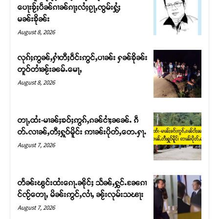
ပေႃးၶႂ်ႈပဵၼ်ၵၢၼ်ၵႃႈလႆႈၵႂႃႇၸွမ်းႁွႆႈ
မၼ်းၶိုၼ်း
August 8, 2026
လုၵ်ႈဢွၼ်ႇႁၢႆတီႈဝဵင်းဢွင်ႇပၢၼ်း ႁၼ်ၶိုၼ်း
တူဝ်တၢႆၼႂ်းၼမ်ႉမေႃႇ
August 8, 2026
တႃႇထႆး-မၢၼ်ႈၶဝ်ႈဢွၵ်ႇၵၼ်ငၢႆႈၼၼ်ႉ ၵဵ
တ်ႉလၢၼ်ႇတီႈႁူဝ်မိူင်း ဢၢၼ်းပိုတ်ႇတေႉႁႃႉ
Support SHAN
August 7, 2026
တႃႇႁႂ်ႈသဵင်ၵၢင်ၸႂ်ၵူၼ်းမိူင်း ၵူႈတီႈၵူႈလႅၼ်ပေႃးတေၸွ
တ်ႇ တူဝ်ႈလုမ်ႈၾႃႉၼၼ်ႉ ၶဝ်ႈႁူမ်ႈၵမ်ႉထႅမ် ၸုမ်းၶၢ
တႅၼ်းၽွင်းထႆးၵေႃႉၼိုင်ႈ သႅၼ်ႇႁွင်ႉၼႄၵၢ
ဝ်ႇၽူႈတွႆႇႁွၵ်ႈ လႆႈယူႇၶႃႈဢေႃႈ။
င်ၸႂ်တေႃႇ မိၼ်းဢွင်ႇလၢႆႇ ၼႂ်းလုမ်းသၽႃး
August 7, 2026
Donate Now