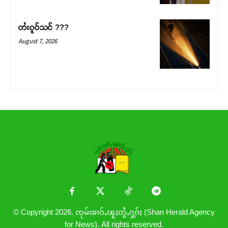
တႆးၵူဝ်သင် ???
August 7, 2026
© Copyright 2026. ၸုမ်းၶၢဝ်ႇၽူႈတွႆႇႁွၵ်ႈ (Shan Herald Agency
for News). All rights reserved.