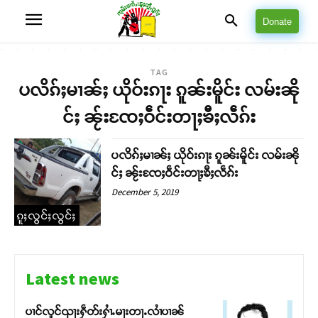
Donate
TAG
ပလိၵ်ႈမၢၼ်ႈ ယိုဝ်းၵႃး ၵူၼ်းမိူင်း လမ်းၼို
င်ႈ ၼႂ်းၸႄႈဝဵင်းတႃႈၶီႈလဵၵ်း
ပလိၵ်ႈမၢၼ်ႈ ယိုဝ်းၵႃး ၵူၼ်းမိူင်း လမ်းၼို
င်ႈ ၼႂ်းၸႄႈဝဵင်းတႃႈၶီႈလဵၵ်း
December 5, 2019
ၵူႈလွင်ႈလွင်ႈ
Latest news
ပၢင်လူင်ၺႃးႁဵတ်းႁၢႆႉမႃးတႃႉလၢႆပၢၼ် ​​