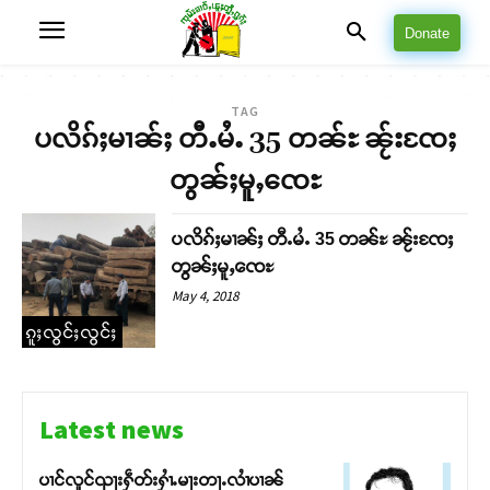
Donate
TAG
ပလိၵ်ႈမၢၼ်ႈ တီႉမႆႉ 35 တၼ်ႊ ၼႂ်းၸႄႈ
တွၼ်ႈမူႇၸေႊ
ပလိၵ်ႈမၢၼ်ႈ တီႉမႆႉ 35 တၼ်ႊ ၼႂ်းၸႄႈ
တွၼ်ႈမူႇၸေႊ
May 4, 2018
ၵူႈလွင်ႈလွင်ႈ
Latest news
ပၢင်လူင်ၺႃးႁဵတ်းႁၢႆႉမႃးတႃႉလၢႆပၢၼ် ​​