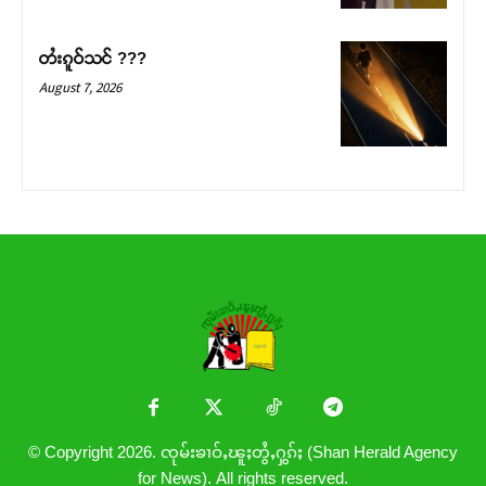
တႆးၵူဝ်သင် ???
August 7, 2026
© Copyright 2026. ၸုမ်းၶၢဝ်ႇၽူႈတွႆႇႁွၵ်ႈ (Shan Herald Agency
for News). All rights reserved.