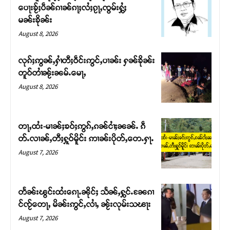
ပေႃးၶႂ်ႈပဵၼ်ၵၢၼ်ၵႃႈလႆႈၵႂႃႇၸွမ်းႁွႆႈ
မၼ်းၶိုၼ်း
August 8, 2026
လုၵ်ႈဢွၼ်ႇႁၢႆတီႈဝဵင်းဢွင်ႇပၢၼ်း ႁၼ်ၶိုၼ်း
တူဝ်တၢႆၼႂ်းၼမ်ႉမေႃႇ
August 8, 2026
တႃႇထႆး-မၢၼ်ႈၶဝ်ႈဢွၵ်ႇၵၼ်ငၢႆႈၼၼ်ႉ ၵဵ
တ်ႉလၢၼ်ႇတီႈႁူဝ်မိူင်း ဢၢၼ်းပိုတ်ႇတေႉႁႃႉ
Support SHAN
August 7, 2026
တႃႇႁႂ်ႈသဵင်ၵၢင်ၸႂ်ၵူၼ်းမိူင်း ၵူႈတီႈၵူႈလႅၼ်ပေႃးတေၸွ
တ်ႇ တူဝ်ႈလုမ်ႈၾႃႉၼၼ်ႉ ၶဝ်ႈႁူမ်ႈၵမ်ႉထႅမ် ၸုမ်းၶၢ
တႅၼ်းၽွင်းထႆးၵေႃႉၼိုင်ႈ သႅၼ်ႇႁွင်ႉၼႄၵၢ
ဝ်ႇၽူႈတွႆႇႁွၵ်ႈ လႆႈယူႇၶႃႈဢေႃႈ။
င်ၸႂ်တေႃႇ မိၼ်းဢွင်ႇလၢႆႇ ၼႂ်းလုမ်းသၽႃး
August 7, 2026
Donate Now