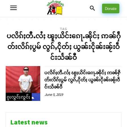
Donate
TAG
ပလိၵ်ႈတီႉလႆႈ ၽူႈယိင်းၵေႃႉၼိုင်ႈ ဢၼ်ႁဵ
တ်းလိၵ်ႈပွမ် လွၵ်ႇငိုတ်ႈ ယွၼ်းငိုၼ်းၼႂ်းဝဵ
င်းသႅၼ်ဝီ
ပလိၵ်ႈတီႉလႆႈ ၽူႈယိင်းၵေႃႉၼိုင်ႈ ဢၼ်ႁဵ
တ်းလိၵ်ႈပွမ် လွၵ်ႇငိုတ်ႈ ယွၼ်းငိုၼ်းၼႂ်းဝဵ
င်းသႅၼ်ဝီ
June 5, 2019
ၵူႈလွင်ႈလွင်ႈ
Latest news