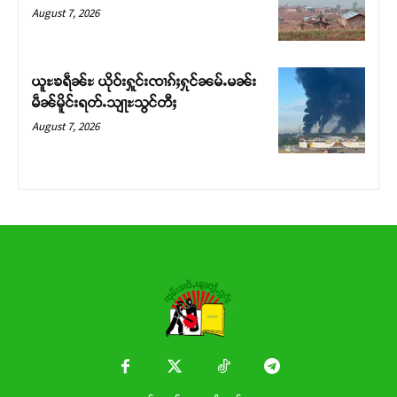
Donate Now
August 7, 2026
ယူႊၶရဵၼ်ႊ ယိုဝ်းႁူင်းၸၢၵ်ႈႁုင်ၼမ်ႉမၼ်း
မဵၼ်မိူင်းရတ်ႉသျႃႊသွင်တီႈ
August 7, 2026