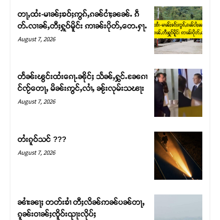
တႃႇထႆး-မၢၼ်ႈၶဝ်ႈဢွၵ်ႇၵၼ်ငၢႆႈၼၼ်ႉ ၵဵ
တ်ႉလၢၼ်ႇတီႈႁူဝ်မိူင်း ဢၢၼ်းပိုတ်ႇတေႉႁႃႉ
August 7, 2026
တႅၼ်းၽွင်းထႆးၵေႃႉၼိုင်ႈ သႅၼ်ႇႁွင်ႉၼႄၵၢ
င်ၸႂ်တေႃႇ မိၼ်းဢွင်ႇလၢႆႇ ၼႂ်းလုမ်းသၽႃး
August 7, 2026
တႆးၵူဝ်သင် ???
Support SHAN
August 7, 2026
တႃႇႁႂ်ႈသဵင်ၵၢင်ၸႂ်ၵူၼ်းမိူင်း ၵူႈတီႈၵူႈလႅၼ်ပေႃးတေၸွ
တ်ႇ တူဝ်ႈလုမ်ႈၾႃႉၼၼ်ႉ ၶဝ်ႈႁူမ်ႈၵမ်ႉထႅမ် ၸုမ်းၶၢ
ဝ်ႇၽူႈတွႆႇႁွၵ်ႈ လႆႈယူႇၶႃႈဢေႃႈ။
ၼၢႆးၼႃႈ တတ်းၶၢႆ တီႈလိၼ်ဢၼ်ပၼ်တႃႇ
ၵူၼ်းဝၢၼ်ႈၸိူဝ်းၺႃးလိုပ်ႈ