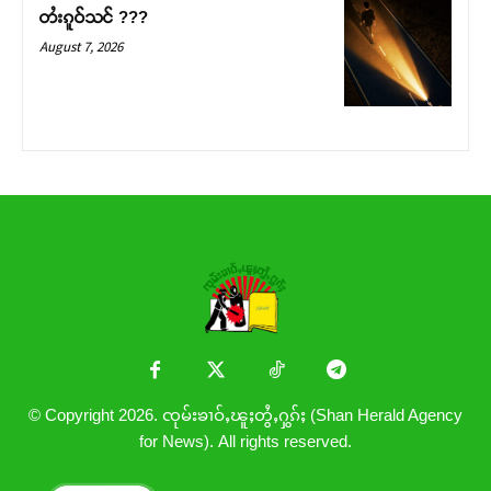
တႆးၵူဝ်သင် ???
August 7, 2026
© Copyright 2026. ၸုမ်းၶၢဝ်ႇၽူႈတွႆႇႁွၵ်ႈ (Shan Herald Agency
for News). All rights reserved.