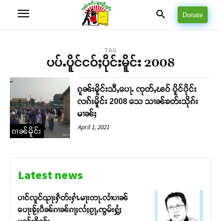
Donate
TAG
ပပ်ႉပိူင်ငဝ်ႈပိုင်းမိူင်း 2008
ၵူၼ်းမိူင်းသီႇပေႃႉ ၸုတ်ႇၽဝ် ပိူင်ပိုင်း
လၵ်းမိူင်း 2008 သေ သၢၼ်ၶတ်းသိုၵ်း
မၢၼ်ႈ
April 1, 2021
ၵၢၼ်မိူင်း
Latest news
ပၢင်လူင်ၺႃးႁဵတ်းႁၢႆႉမႃးတႃႉလၢႆပၢၼ် ​​
ပေႃးၶႂ်ႈပဵၼ်ၵၢၼ်ၵႃႈလႆႈၵႂႃႇၸွမ်းႁွႆႈ