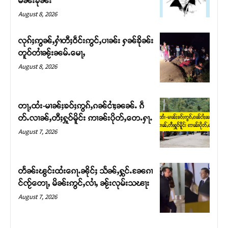
မၼ်းၶိုၼ်း
August 8, 2026
လုၵ်ႈဢွၼ်ႇႁၢႆတီႈဝဵင်းဢွင်ႇပၢၼ်း ႁၼ်ၶိုၼ်း
တူဝ်တၢႆၼႂ်းၼမ်ႉမေႃႇ
August 8, 2026
တႃႇထႆး-မၢၼ်ႈၶဝ်ႈဢွၵ်ႇၵၼ်ငၢႆႈၼၼ်ႉ ၵဵ
တ်ႉလၢၼ်ႇတီႈႁူဝ်မိူင်း ဢၢၼ်းပိုတ်ႇတေႉႁႃႉ
August 7, 2026
Support SHAN
တႃႇႁႂ်ႈသဵင်ၵၢင်ၸႂ်ၵူၼ်းမိူင်း ၵူႈတီႈၵူႈလႅၼ်ပေႃးတေၸွ
တႅၼ်းၽွင်းထႆးၵေႃႉၼိုင်ႈ သႅၼ်ႇႁွင်ႉၼႄၵၢ
တ်ႇ တူဝ်ႈလုမ်ႈၾႃႉၼၼ်ႉ ၶဝ်ႈႁူမ်ႈၵမ်ႉထႅမ် ၸုမ်းၶၢ
င်ၸႂ်တေႃႇ မိၼ်းဢွင်ႇလၢႆႇ ၼႂ်းလုမ်းသၽႃး
ဝ်ႇၽူႈတွႆႇႁွၵ်ႈ လႆႈယူႇၶႃႈဢေႃႈ။
August 7, 2026
Donate Now