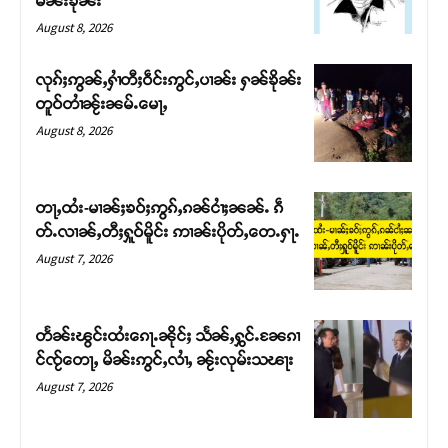
မၼ်းၶိုၼ်း
August 8, 2026
လုၵ်ႈဢွၼ်ႇႁၢႆတီႈဝဵင်းဢွင်ႇပၢၼ်း ႁၼ်ၶိုၼ်း
တူဝ်တၢႆၼႂ်းၼမ်ႉမေႃႇ
August 8, 2026
တႃႇထႆး-မၢၼ်ႈၶဝ်ႈဢွၵ်ႇၵၼ်ငၢႆႈၼၼ်ႉ ၵဵ
တ်ႉလၢၼ်ႇတီႈႁူဝ်မိူင်း ဢၢၼ်းပိုတ်ႇတေႉႁႃႉ
August 7, 2026
Support SHAN
တႃႇႁႂ်ႈသဵင်ၵၢင်ၸႂ်ၵူၼ်းမိူင်း ၵူႈတီႈၵူႈလႅၼ်ပေႃးတေၸွ
တႅၼ်းၽွင်းထႆးၵေႃႉၼိုင်ႈ သႅၼ်ႇႁွင်ႉၼႄၵၢ
တ်ႇ တူဝ်ႈလုမ်ႈၾႃႉၼၼ်ႉ ၶဝ်ႈႁူမ်ႈၵမ်ႉထႅမ် ၸုမ်းၶၢ
င်ၸႂ်တေႃႇ မိၼ်းဢွင်ႇလၢႆႇ ၼႂ်းလုမ်းသၽႃး
ဝ်ႇၽူႈတွႆႇႁွၵ်ႈ လႆႈယူႇၶႃႈဢေႃႈ။
August 7, 2026
Donate Now