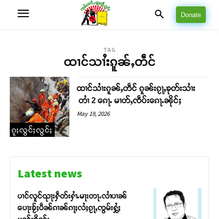
Donate
TAG
ထၢင်သၢႆးၵူၼ်ႇတဵင်
ထၢင်သၢႆးၵူၼ်ႇတဵင် ၵူၼ်းၵႂႃႇၶုတ်းသၢႆး
တၢႆ 2 ၵေႃႉ မၢတ်ႇၸဵပ်းၵေႃႉၼိုင်ႈ
May 19, 2026
ၵူႈလွင်ႈလွင်ႈ
Latest news
ပၢင်လူင်ၺႃးႁဵတ်းႁၢႆႉမႃးတႃႉလၢႆပၢၼ် ​​
ပေႃးၶႂ်ႈပဵၼ်ၵၢၼ်ၵႃႈလႆႈၵႂႃႇၸွမ်းႁွႆႈ