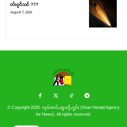
တႆးၵူဝ်သင် ???
August 7, 2026
© Copyright 2026. ၸုမ်းၶၢဝ်ႇၽူႈတွႆႇႁွၵ်ႈ (Shan Herald Agency
for News). All rights reserved.