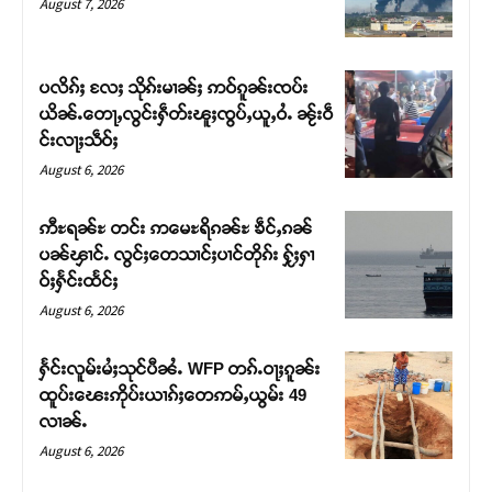
August 7, 2026
ပလိၵ်ႈ လႄႈ သိုၵ်းမၢၼ်ႈ ဢဝ်ၵူၼ်းၸပ်း
ယိၼ်ႉတေႃႇလွင်းႁဵတ်းၽူႈၸွပ်ႇယူႇဝႆႉ ၼႂ်းဝဵ
င်းလႃႈသဵဝ်ႈ
August 6, 2026
ဢီႊရၼ်ႊ တင်း ဢမေႊရိၵၼ်ႊ ၶဵင်ႇၵၼ်
ပၼ်ၾၢင်ႉ လွင်ႈတေသၢင်ႈပၢင်တိုၵ်း ႁႂ်ႈႁၢ
ဝ်ႈႁႅင်းထႅင်ႈ
Support SHAN
August 6, 2026
တႃႇႁႂ်ႈသဵင်ၵၢင်ၸႂ်ၵူၼ်းမိူင်း ၵူႈတီႈၵူႈလႅၼ်ပေႃးတေၸွ
ႁႅင်းလူမ်းမႆႈသုင်ပီၼႆႉ WFP တၵ်ႉဝႃႈၵူၼ်း
တ်ႇ တူဝ်ႈလုမ်ႈၾႃႉၼၼ်ႉ ၶဝ်ႈႁူမ်ႈၵမ်ႉထႅမ် ၸုမ်းၶၢ
ထူပ်းၽေးဢိုပ်းယၢၵ်ႈတေဢမ်ႇယွမ်း 49
ဝ်ႇၽူႈတွႆႇႁွၵ်ႈ လႆႈယူႇၶႃႈဢေႃႈ။
လၢၼ်ႉ
August 6, 2026
Donate Now