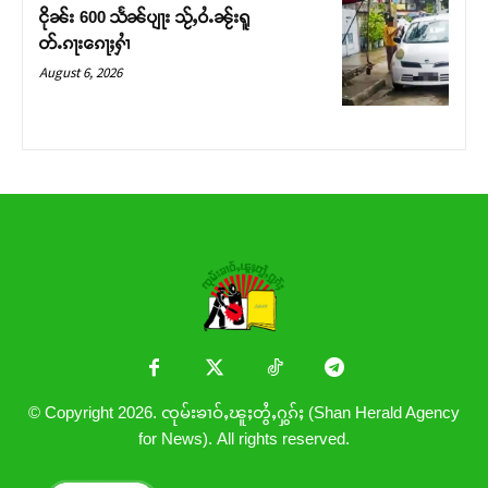
ငိုၼ်း 600 သႅၼ်ပျႃး သႂ်ႇဝႆႉၼႂ်းရူ
တ်ႉၵႃးၵေႃႈႁၢႆ
August 6, 2026
© Copyright 2026. ၸုမ်းၶၢဝ်ႇၽူႈတွႆႇႁွၵ်ႈ (Shan Herald Agency
for News). All rights reserved.