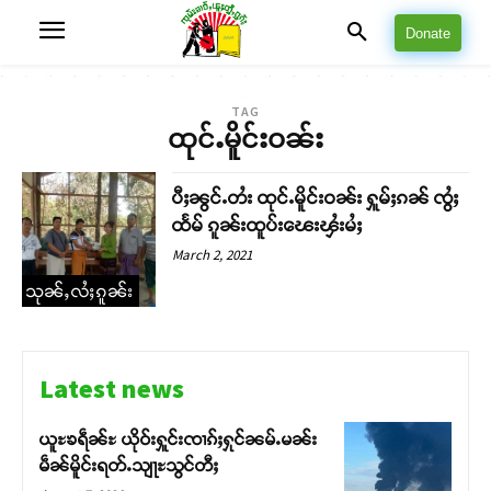
Donate
TAG
ထုင်ႉမိူင်းဝၼ်း
ပီႈၼွင်ႉတႆး ထုင်ႉမိူင်းဝၼ်း ႁူမ်ႈၵၼ် ၸွႆႈ
ထႅမ် ၵူၼ်းထူပ်းၽေးၾႆးမႆႈ
March 2, 2021
သုၼ်ႇလႆႈၵူၼ်း
Latest news
ယူႊၶရဵၼ်ႊ ယိုဝ်းႁူင်းၸၢၵ်ႈႁုင်ၼမ်ႉမၼ်း
မဵၼ်မိူင်းရတ်ႉသျႃႊသွင်တီႈ