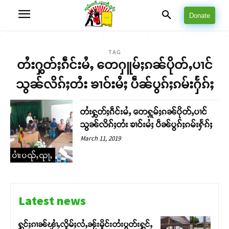
Donate
TAG
တႆးႁွတ်ႈၵဵင်းမႆႇ တေႁူမ်ႈၵၼ်ပိုတ်ႇပၢင်
သွၼ်လိၵ်ႈတႆး ၶၢဝ်းမႆႈ ပဵၼ်ပွၵ်ႈၵမ်းႁႅၵ်ႈ
တႆးႁွတ်ႈၵဵင်းမႆႇ တေႁူမ်ႈၵၼ်ပိုတ်ႇပၢင်
သွၼ်လိၵ်ႈတႆး ၶၢဝ်းမႆႈ ပဵၼ်ပွၵ်ႈၵမ်းႁႅၵ်ႈ
March 11, 2019
ပၢႆးပၺ်ႇၺႃႇ
Latest news
ႁွင်ႈၵၢၼ်ၾၢႆႇလိူမ်ႈလႆႇၼႂ်းမိူင်းတႆးပွတ်းႁွင်ႇ