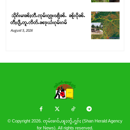
သိုၵ်းမၢၼ်ႈတီႉၸုမ်းၵျႃႊၽျႅၼ်ႉ ၼႂ်းပိုၼ်ႉ
တီႈပျီႇတူႉၸိတ်ႉၼႃးယႆးၵုမ်းၵမ်
August 5, 2026
© Copyright 2026. ၸုမ်းၶၢဝ်ႇၽူႈတွႆႇႁွၵ်ႈ (Shan Herald Agency
for News). All rights reserved.