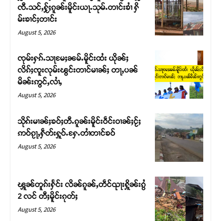
ၸီႉသင်ႇႁႂ်ႈၵူၼ်းမိူင်းယႃႉသုမ်ႉတၢင်းၶၢႆ ႁိ
မ်းၶၢင်ႈတၢင်း
August 5, 2026
ၸုမ်းႁၵ်ႉသႃမႄႈၼမ်ႉမိူင်းထႆး ယိုၼ်ႈ
လိၵ်ႈၸူးလုမ်းၽွင်းတၢင်မၢၼ်ႈ တႃႇပၼ်
မိၼ်းဢွင်ႇလၢႆႇ
August 5, 2026
သိုၵ်းမၢၼ်ႈၶဝ်ႈတီႉၵူၼ်းမိူင်းဝဵင်းဝၢၼ်ႈငႂ်ႈ
ဢဝ်ၵႂႃႇႁဵတ်းႁူဝ်ႉႁႄႉတၢႆတၢင်ၶဝ်
Support SHAN
August 5, 2026
တႃႇႁႂ်ႈသဵင်ၵၢင်ၸႂ်ၵူၼ်းမိူင်း ၵူႈတီႈၵူႈလႅၼ်ပေႃးတေၸွ
တ်ႇ တူဝ်ႈလုမ်ႈၾႃႉၼၼ်ႉ ၶဝ်ႈႁူမ်ႈၵမ်ႉထႅမ် ၸုမ်းၶၢ
ၾူၼ်တူၵ်းႁႅင်း လိၼ်ၵူၼ်ႇတဵင်ၺႃးႁိူၼ်းၵွႆ
ဝ်ႇၽူႈတွႆႇႁွၵ်ႈ လႆႈယူႇၶႃႈဢေႃႈ။
2 လင် တီႈမိူင်းၵုတ်ႈ
August 5, 2026
Donate Now