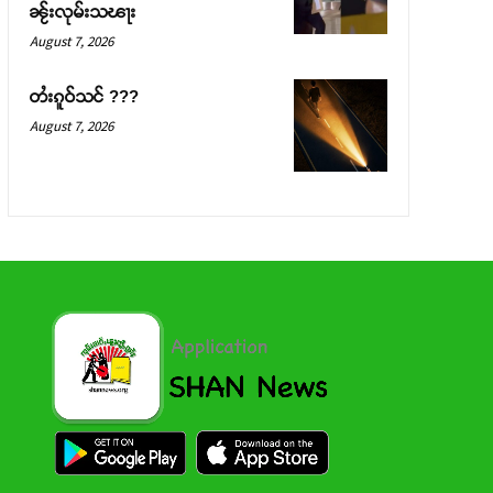
ၼႂ်းလုမ်းသၽႃး
August 7, 2026
တႆးၵူဝ်သင် ???
August 7, 2026