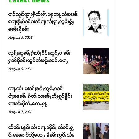
ပၢင်လူင်ၺႃးႁဵတ်းႁၢႆႉမႃးတႃႉလၢႆပၢၼ် ​​
ပေႃးၶႂ်ႈပဵၼ်ၵၢၼ်ၵႃႈလႆႈၵႂႃႇၸွမ်းႁွႆႈ
မၼ်းၶိုၼ်း
August 8, 2026
လုၵ်ႈဢွၼ်ႇႁၢႆတီႈဝဵင်းဢွင်ႇပၢၼ်း
ႁၼ်ၶိုၼ်းတူဝ်တၢႆၼႂ်းၼမ်ႉမေႃႇ
August 8, 2026
တႃႇထႆး-မၢၼ်ႈၶဝ်ႈဢွၵ်ႇၵၼ်
ငၢႆႈၼၼ်ႉ ၵဵတ်ႉလၢၼ်ႇတီႈႁူဝ်မိူင်း
ဢၢၼ်းပိုတ်ႇတေႉႁႃႉ
August 7, 2026
တႅၼ်းၽွင်းထႆးၵေႃႉၼိုင်ႈ သႅၼ်ႇႁွ
င်ႉၼႄၵၢင်ၸႂ်တေႃႇ မိၼ်းဢွင်ႇလၢႆႇ