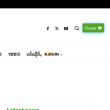
Donate
O
VIDEO
ၵပ်းသိုပ်ႇ
SHN
Latest news