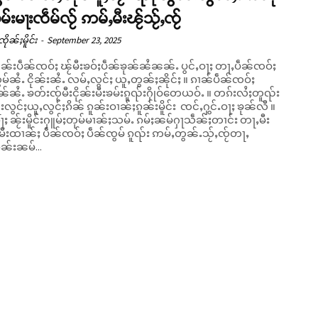
မ်းမႃးၸဵမ်လႂ် ဢမ်ႇမီးၽႂ်သႂ်ႇၸႂ်
ိုၼ်ႈမိူင်း
-
September 23, 2025
ငိုၼ်းပဵၼ်ၸဝ်ႈ ၽႂ်မီးၶဝ်ႈပဵၼ်ၶုၼ်ၼႆၼၼ်ႉ ပွင်ႇဝႃႈ တႃႇပဵၼ်ၸဝ်ႈ
မ်ၼႆႉ ငိုၼ်းၼႆႉ လမ်ႇလွင်ႈ ယူႇတွၼ်ႈၼိုင်ႈ ။ ၵၢၼ်ပဵၼ်ၸဝ်ႈ
ၼ်ၼႆႉ ၶတ်းၸႂ်မီးငိုၼ်းမီးၶမ်းၵူၺ်းႁိုဝ်တေယဝ်ႉ ။ တၵ်းလႆႈတူၺ်း
ႃးလွင်ႈယူႇလွင်ႈၵိၼ် ၵူၼ်းဝၢၼ်ႈၵူၼ်းမိူင်း ၸင်ႇႁွင်ႉဝႃႈ ၶုၼ်လီ ။
ႃႈ ၼႂ်းမိူင်းႁူမ်ႈတုမ်မၢၼ်ႈသမ်ႉ ၵမ်ႈၼမ်ႁႃသဵၼ်ႈတၢင်း တႃႇမီး
ီးထၢၼ်ႈ ပဵၼ်ၸဝ်ႈ ပဵၼ်ၸွမ် ၵူၺ်း ဢမ်ႇတွၼ်ႉသႂ်ႇၸႂ်တႃႇ
ူၼ်းၼမ်...