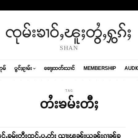
ၸုမ်းၶၢဝ်ႇၽူႈတွႆႇႁွၵ်ႈ
SHAN
တုမ်
ပွင်ႈၵႂၢမ်း
ၶေႃႈထတ်းသၢင်
MEMBERSHIP
AUDI
TAG
တႆးၶမ်းတီႈ
ွင်ႉၶမ်းတီႈထုင်ႉပူႇတႂ်း ၺႃးၽွၼ်းယွၼ်ႈၵၢၼ်ၶု