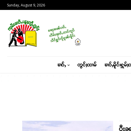
Sunday, August 9, 2026
ၶၢဝ်ႇ
တွင်ႈထၢမ်
ၶၢဝ်ႇမိူင်းႁူမ်ႈ
ပီႈၼ