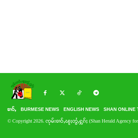
ၶၢဝ်ႇ
BURMESE NEWS
ENGLISH NEWS
SHAN ONLINE 
© Copyright 2026. ၸုမ်းၶၢဝ်ႇၽူႈတွႆႇႁွၵ်ႈ (Shan Herald Agency for 