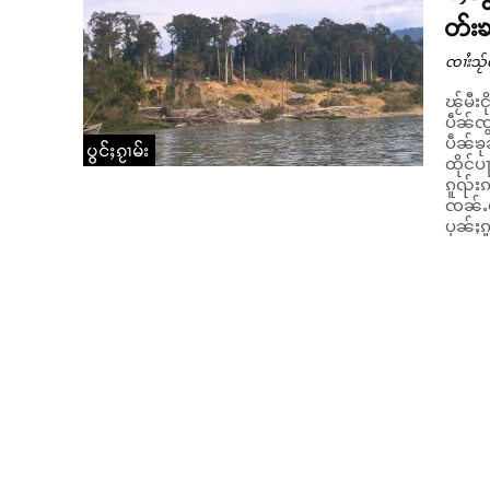
တ်းၶ
ၸၢႆးသႂ်ၸ
ၽႂ်မီး
ပဵၼ်ၸွ
ပဵၼ်ၶု
ပွင်ႈၵႂၢမ်း
ထိုင်ပ
ၵူၺ်းၵ
ၸၼ်ႉမ
ပုၼ်ႈၵ