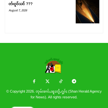
တႆးၵူဝ်သင် ???
August 7, 2026
© Copyright 2026. ၸုမ်းၶၢဝ်ႇၽူႈတွႆႇႁွၵ်ႈ (Shan Herald Agency
for News). All rights reserved.