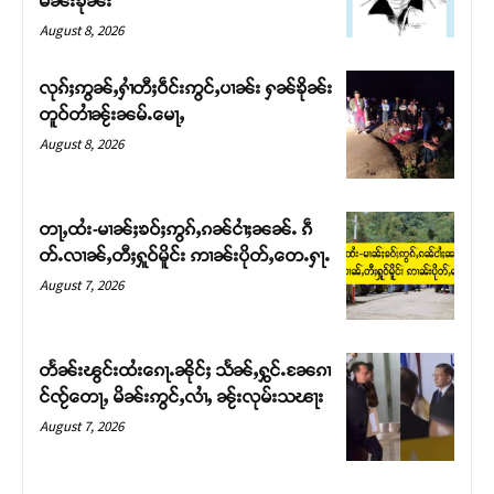
မၼ်းၶိုၼ်း
August 8, 2026
လုၵ်ႈဢွၼ်ႇႁၢႆတီႈဝဵင်းဢွင်ႇပၢၼ်း ႁၼ်ၶိုၼ်း
တူဝ်တၢႆၼႂ်းၼမ်ႉမေႃႇ
August 8, 2026
တႃႇထႆး-မၢၼ်ႈၶဝ်ႈဢွၵ်ႇၵၼ်ငၢႆႈၼၼ်ႉ ၵဵ
တ်ႉလၢၼ်ႇတီႈႁူဝ်မိူင်း ဢၢၼ်းပိုတ်ႇတေႉႁႃႉ
August 7, 2026
Support SHAN
တႃႇႁႂ်ႈသဵင်ၵၢင်ၸႂ်ၵူၼ်းမိူင်း ၵူႈတီႈၵူႈလႅၼ်ပေႃးတေၸွ
တႅၼ်းၽွင်းထႆးၵေႃႉၼိုင်ႈ သႅၼ်ႇႁွင်ႉၼႄၵၢ
တ်ႇ တူဝ်ႈလုမ်ႈၾႃႉၼၼ်ႉ ၶဝ်ႈႁူမ်ႈၵမ်ႉထႅမ် ၸုမ်းၶၢ
င်ၸႂ်တေႃႇ မိၼ်းဢွင်ႇလၢႆႇ ၼႂ်းလုမ်းသၽႃး
ဝ်ႇၽူႈတွႆႇႁွၵ်ႈ လႆႈယူႇၶႃႈဢေႃႈ။
August 7, 2026
Donate Now