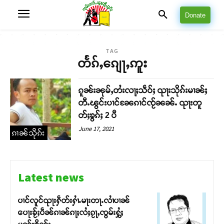
Donate
TAG
တႅၵ်ႇၵျေႃႇဢူး
ၵူၼ်းၼုမ်ႇတႆးလႃႈသဵဝ်ႈ ၺႃးသိုၵ်းမၢၼ်ႈ
တီႉၽွင်းပၢင်ၼႄၵၢင်ၸႂ်ၼၼ်ႉ ၺႃးတူ
တ်ႈၶွၵ်ႈ 2 ပီ
June 17, 2021
ၵၢၼ်သိုၵ်း
Latest news
ပၢင်လူင်ၺႃးႁဵတ်းႁၢႆႉမႃးတႃႉလၢႆပၢၼ် ​​
ပေႃးၶႂ်ႈပဵၼ်ၵၢၼ်ၵႃႈလႆႈၵႂႃႇၸွမ်းႁွႆႈ