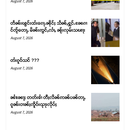
August 7, 2026
တႅၼ်းၽွင်းထႆးၵေႃႉၼိုင်ႈ သႅၼ်ႇႁွင်ႉၼႄၵၢ
င်ၸႂ်တေႃႇ မိၼ်းဢွင်ႇလၢႆႇ ၼႂ်းလုမ်းသၽႃး
August 7, 2026
တႆးၵူဝ်သင် ???
August 7, 2026
Support SHAN
တႃႇႁႂ်ႈသဵင်ၵၢင်ၸႂ်ၵူၼ်းမိူင်း ၵူႈတီႈၵူႈလႅၼ်ပေႃးတေၸွ
ၼၢႆးၼႃႈ တတ်းၶၢႆ တီႈလိၼ်ဢၼ်ပၼ်တႃႇ
တ်ႇ တူဝ်ႈလုမ်ႈၾႃႉၼၼ်ႉ ၶဝ်ႈႁူမ်ႈၵမ်ႉထႅမ် ၸုမ်းၶၢ
ၵူၼ်းဝၢၼ်ႈၸိူဝ်းၺႃးလိုပ်ႈ
ဝ်ႇၽူႈတွႆႇႁွၵ်ႈ လႆႈယူႇၶႃႈဢေႃႈ။
August 7, 2026
Donate Now