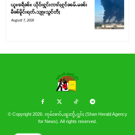
ယူႊၶရဵၼ်ႊ ယိုဝ်းႁူင်းၸၢၵ်ႈႁုင်ၼမ်ႉမၼ်း
မဵၼ်မိူင်းရတ်ႉသျႃႊသွင်တီႈ
August 7, 2026
© Copyright 2026. ၸုမ်းၶၢဝ်ႇၽူႈတွႆႇႁွၵ်ႈ (Shan Herald Agency
for News). All rights reserved.