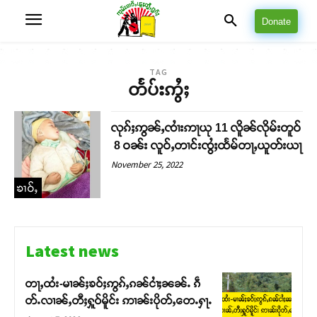
Donate
TAG
တႅပ်းဢွႆႈ
လုၵ်ႈဢွၼ်ႇၸၢႆးဢႃယု 11 လိူၼ်လိုမ်းတူဝ်
8 ဝၼ်း လူဝ်ႇတၢင်းၸွႆႈထႅမ်တႃႇယူတ်းယႃ
November 25, 2022
ၶၢဝ်ႇ
Latest news
တႃႇထႆး-မၢၼ်ႈၶဝ်ႈဢွၵ်ႇၵၼ်ငၢႆႈၼၼ်ႉ ၵဵ
တ်ႉလၢၼ်ႇတီႈႁူဝ်မိူင်း ဢၢၼ်းပိုတ်ႇတေႉႁႃႉ