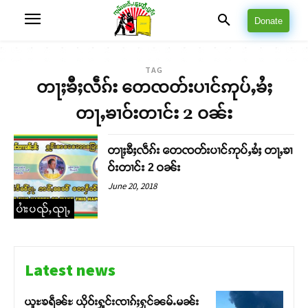
Donate
TAG
တႃႈၶီႈလဵၵ်း တေၸတ်းပၢင်ဢုပ်ႇၶႆႈ
တႃႇၶၢဝ်းတၢင်း 2 ဝၼ်း
တႃႈၶီႈလဵၵ်း တေၸတ်းပၢင်ဢုပ်ႇၶႆႈ တႃႇၶၢ
ဝ်းတၢင်း 2 ဝၼ်း
June 20, 2018
ပၢႆးပၺ်ႇၺႃႇ
Latest news
ယူႊၶရဵၼ်ႊ ယိုဝ်းႁူင်းၸၢၵ်ႈႁုင်ၼမ်ႉမၼ်း