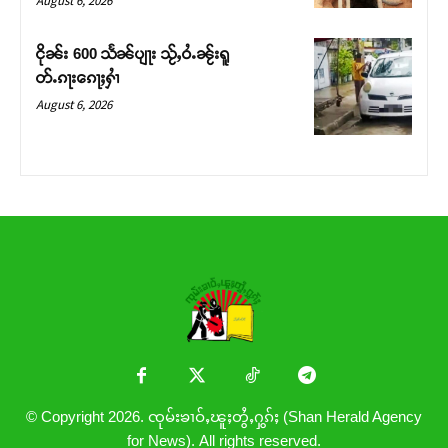
August 6, 2026
ငိုၼ်း 600 သႅၼ်ပျႃး သႂ်ႇဝႆႉၼႂ်းရူ
တ်ႉၵႃးၵေႃႈႁၢႆ
August 6, 2026
© Copyright 2026. ၸုမ်းၶၢဝ်ႇၽူႈတွႆႇႁွၵ်ႈ (Shan Herald Agency
for News). All rights reserved.