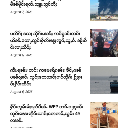
မဵၼ်မိူင်းရတ်ႉသျႃႊသွင်တီႈ
August 7, 2026
ပလိၵ်ႈ လႄႈ သိုၵ်းမၢၼ်ႈ ဢဝ်ၵူၼ်းၸပ်း
ယိၼ်ႉတေႃႇလွင်းႁဵတ်းၽူႈၸွပ်ႇယူႇဝႆႉ ၼႂ်းဝဵ
င်းလႃႈသဵဝ်ႈ
August 6, 2026
ဢီႊရၼ်ႊ တင်း ဢမေႊရိၵၼ်ႊ ၶဵင်ႇၵၼ်
ပၼ်ၾၢင်ႉ လွင်ႈတေသၢင်ႈပၢင်တိုၵ်း ႁႂ်ႈႁၢ
Support SHAN
ဝ်ႈႁႅင်းထႅင်ႈ
August 6, 2026
တႃႇႁႂ်ႈသဵင်ၵၢင်ၸႂ်ၵူၼ်းမိူင်း ၵူႈတီႈၵူႈလႅၼ်ပေႃးတေၸွ
တ်ႇ တူဝ်ႈလုမ်ႈၾႃႉၼၼ်ႉ ၶဝ်ႈႁူမ်ႈၵမ်ႉထႅမ် ၸုမ်းၶၢ
ႁႅင်းလူမ်းမႆႈသုင်ပီၼႆႉ WFP တၵ်ႉဝႃႈၵူၼ်း
ဝ်ႇၽူႈတွႆႇႁွၵ်ႈ လႆႈယူႇၶႃႈဢေႃႈ။
ထူပ်းၽေးဢိုပ်းယၢၵ်ႈတေဢမ်ႇယွမ်း 49
လၢၼ်ႉ
Donate Now