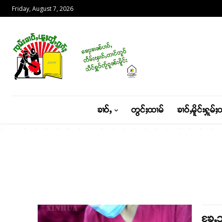
Friday, August 7, 2026
ၶၢဝ်ႇ
တွင်ႈထၢမ်
ၶၢဝ်ႇမိူင်းႁူမ်ႈ
ၶႄႇသ