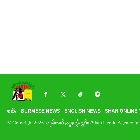
ၶၢဝ်ႇ
BURMESE NEWS
ENGLISH NEWS
SHAN ONLINE 
© Copyright 2026. ၸုမ်းၶၢဝ်ႇၽူႈတွႆႇႁွၵ်ႈ (Shan Herald Agency for 