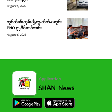
August 6, 2026
တူဝ်တႅၼ်းၸုမ်းပျီႇတူႉၸိတ်ႉပဢူဝ်း
PNO ၵႂႃႇဝဵင်းပၢင်သၢင်း
August 6, 2026