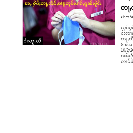
တႃႇၸ
Hom H
လူင်ပွ
င်းၸၢၵ
တႃႇၸႅၵ်ႇပၼ်ၵူ
ပၢႆးယူႇလီ
Group 
10/2/2
ဝၼ်းႁဵတ်
တၢင်းပ