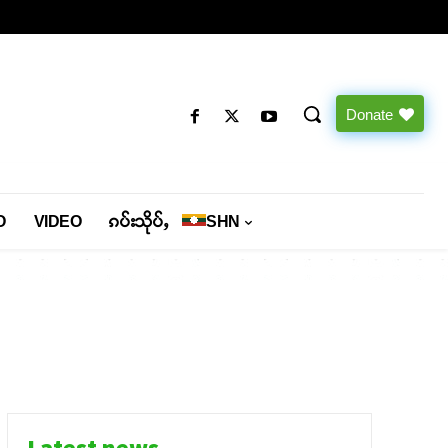
Donate
O
VIDEO
ၵပ်းသိုပ်ႇ
SHN
Latest news