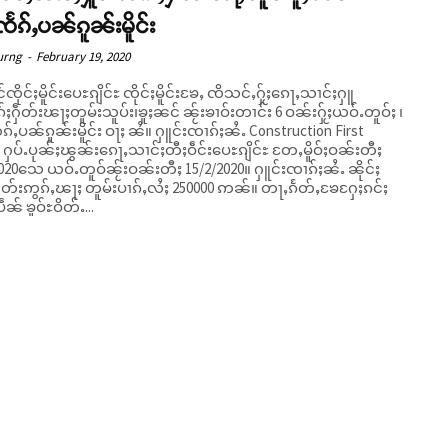
ႅၵ်ႇပၼ်ၵူၼ်းမိူင်း
urng
-
February 19, 2020
င်ၸိုင်ႈမိူင်းပေႊၵျိင်ႊ ၸိုင်ႈမိူင်းၶႄႇ ၸိသင်ႇႁႂ်ႈၵေႃႇသၢင်ႈႁူ
်ႈႁဵတ်းၽႃႈတူမ်းသူပ်း၊ၶူႈၼင် ၼႂ်းၶၢဝ်းတၢင်း 6 ဝၼ်းႁႂ်ႈယဝ်ႉတူဝ်ႈ ၊
ၼ်းမိူင်း ဝႃႈ ၼႆ။ ႁူင်းၸၢၵ်ႈၼႆႉ Construction First
ႁပ်ႉပုၼ်ႈၽွၼ်းၵေႃႇသၢင်ႈတီႈဝဵင်းပေႊၵျိင်ႊ တႄႇမိူဝ်ႈဝၼ်းတီႈ
020သေ ယဝ်ႉတူဝ်ၼႂ်းဝၼ်းတီႈ 15/2/2020။ ႁူင်းၸၢၵ်ႈၼႆႉ ၼိုင်ႈ
းဢွၵ်ႇၽႃႈ တူမ်းပၢၵ်ႇလႆႈ 250000 ဢၼ်။ တႃႇၵႅတ်ႇၶႄႁႄႈၵင်ႈ
ဵၼ် ၶူဝ်ႊဝိတ်ႉ...