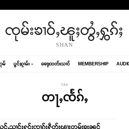
ၸုမ်းၶၢဝ်ႇၽူႈတွႆႇႁွၵ်ႈ
SHAN
တုမ်
ပွင်ႈၵႂၢမ်း
ၶေႃႈထတ်းသၢင်
MEMBERSHIP
AUDI
TAG
တႃႇၸႅၵ်ႇ
င်ႇသၢင်ႈႁူင်းၸၢၵ်ႈႁဵတ်းၽႃႈတူမ်းၶူႈၼင်