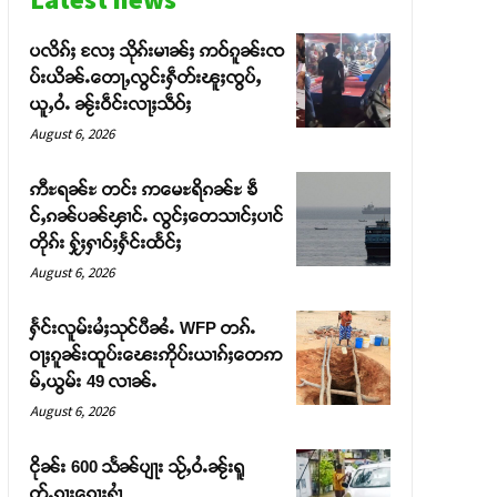
ပလိၵ်ႈ လႄႈ သိုၵ်းမၢၼ်ႈ ဢဝ်ၵူၼ်းၸ
ပ်းယိၼ်ႉတေႃႇလွင်းႁဵတ်းၽူႈၸွပ်ႇ
ယူႇဝႆႉ ၼႂ်းဝဵင်းလႃႈသဵဝ်ႈ
August 6, 2026
ဢီႊရၼ်ႊ တင်း ဢမေႊရိၵၼ်ႊ ၶဵ
င်ႇၵၼ်ပၼ်ၾၢင်ႉ လွင်ႈတေသၢင်ႈပၢင်
တိုၵ်း ႁႂ်ႈႁၢဝ်ႈႁႅင်းထႅင်ႈ
August 6, 2026
ႁႅင်းလူမ်းမႆႈသုင်ပီၼႆႉ WFP တၵ်ႉ
ဝႃႈၵူၼ်းထူပ်းၽေးဢိုပ်းယၢၵ်ႈတေဢ
မ်ႇယွမ်း 49 လၢၼ်ႉ
August 6, 2026
ငိုၼ်း 600 သႅၼ်ပျႃး သႂ်ႇဝႆႉၼႂ်းရူ
တ်ႉၵႃးၵေႃႈႁၢႆ