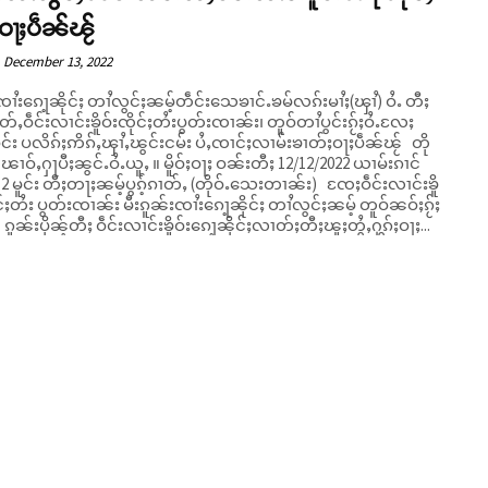
ႉဝႃႈပဵၼ်ၽႂ်
December 13, 2022
ၢႆးၵေႃ့ၼိုင်ႈ တၢႆလွင်ႈၼမ့်တဵင်းသေၶၢင်ႉၶမ်လၵ်းမၢႆႈ(ၾၢႆ) ဝႆႉ တီႈ
ၢတ်ႇဝဵင်းလၢင်းၶိူဝ်းၸိုင်ႈတႆးပွတ်းၸၢၼ်း၊ တူဝ်တၢႆပွင်းၵႂ်ႈဝႆႉလႄႈ
ိူင်း ပလိၵ်ႈဢိၵ်ႇၾၢႆႇၽွင်းငမ်း ပႆႇၸၢင်ႈလၢမ်းၶၢတ်ႈဝႃႈပဵၼ်ၽႂ် တို
ႃပီႈၼွင်ႉဝႆႉယူႇ ။ မိူဝ်ႈဝႃႈ ဝၼ်းတီႈ 12/12/2022 ယၢမ်းၵၢင်
2 မူင်း တီႈတႃႈၼမ့်ပွၵ့်ၵၢတ်ႇ (တိုဝ်ႉသေးတၢၼ်း) ၸႄႈဝဵင်းလၢင်းၶိူ
ုင်ႈတႆး ပွတ်းၸၢၼ်း မီးၵူၼ်းၸၢႆးၵေႃ့ၼိုင်ႈ တၢႆလွင်ႈၼမ့် တူဝ်ၼဝ်ႈၵႂ်ႈ
ပွင်းဝႆ့။ ၵူၼ်းပိုၼ့်တီႈ ဝဵင်းလၢင်းၶိူဝ်းၵေႃ့ၼိုင်ႈလၢတ်ႈတီႈၽူႈတွႆႇႁွၵ်ႈဝႃႈ...