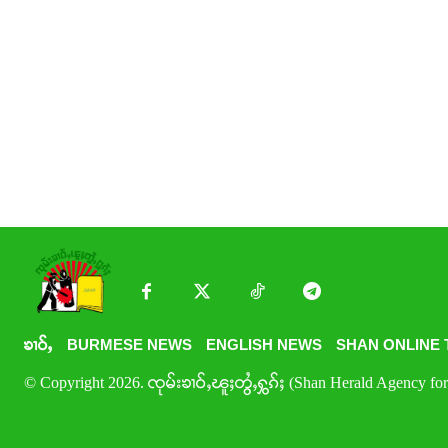
ၶၢဝ်ႇ
BURMESE NEWS
ENGLISH NEWS
SHAN ONLINE 
© Copyright 2026. ၸုမ်းၶၢဝ်ႇၽူႈတွႆႇႁွၵ်ႈ (Shan Herald Agency for 