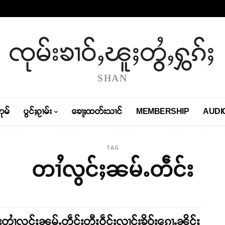
ၸုမ်းၶၢဝ်ႇၽူႈတွႆႇႁွၵ်ႈ
SHAN
တုမ်
ပွင်ႈၵႂၢမ်း
ၶေႃႈထတ်းသၢင်
MEMBERSHIP
AUDI
TAG
တၢႆလွင်ႈၼမ်ႉတဵင်း
းတၢႆလွင်ႈၼမ်ႉတဵင်းတီႈဝဵင်းလၢင်းၶိူဝ်းၵေႃႉၼိုင်ႈ