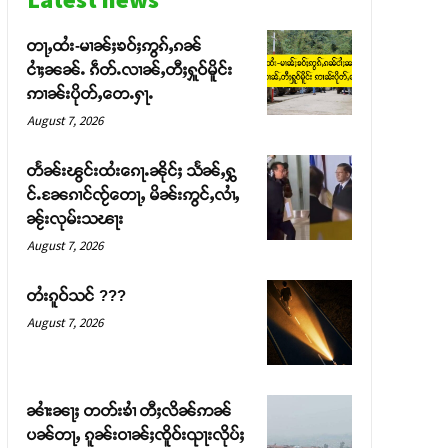
တႃႇထႆး-မၢၼ်ႈၶဝ်ႈဢွၵ်ႇၵၼ်
ငၢႆႈၼၼ်ႉ ၵဵတ်ႉလၢၼ်ႇတီႈႁူဝ်မိူင်း
ဢၢၼ်းပိုတ်ႇတေႉႁႃႉ
August 7, 2026
တႅၼ်းၽွင်းထႆးၵေႃႉၼိုင်ႈ သႅၼ်ႇႁွ
င်ႉၼႄၵၢင်ၸႂ်တေႃႇ မိၼ်းဢွင်ႇလၢႆႇ
ၼႂ်းလုမ်းသၽႃး
August 7, 2026
တႆးၵူဝ်သင် ???
August 7, 2026
ၼၢႆးၼႃႈ တတ်းၶၢႆ တီႈလိၼ်ဢၼ်
ပၼ်တႃႇ ၵူၼ်းဝၢၼ်ႈၸိူဝ်းၺႃးလိုပ်ႈ