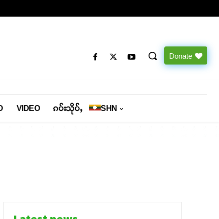
Donate
O
VIDEO
ၵပ်းသိုပ်ႇ
SHN
Latest news