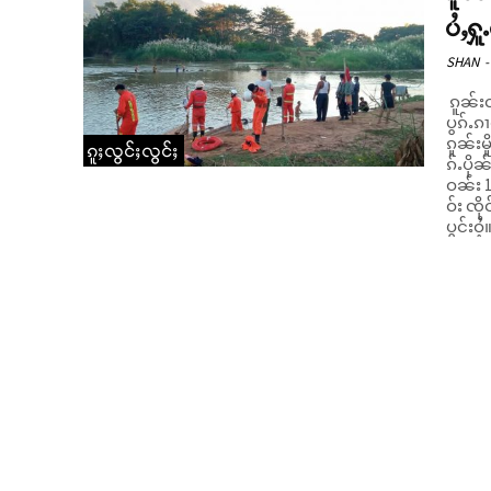
ပႆႇႁူ
SHAN
-
ၵူၼ်းၸ
ပွၵ်ႉၵ
ၵူၼ်းမ
ၵူႈလွင်ႈလွင်ႈ
ၵ်ႉပိုၼ်ၽၢဝ်ႇႁ
ဝၼ်း 1
ဝ်း ၸိ