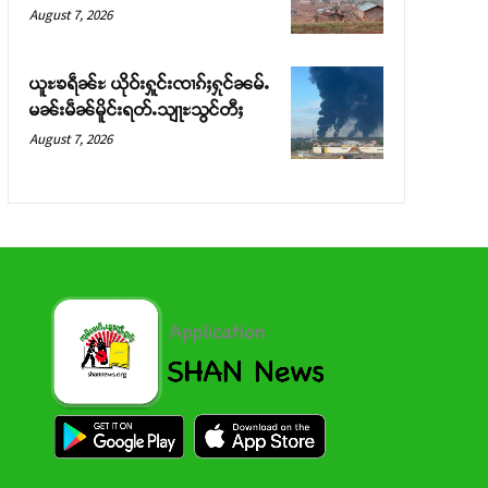
August 7, 2026
ယူႊၶရဵၼ်ႊ ယိုဝ်းႁူင်းၸၢၵ်ႈႁုင်ၼမ်ႉ
မၼ်းမဵၼ်မိူင်းရတ်ႉသျႃႊသွင်တီႈ
August 7, 2026