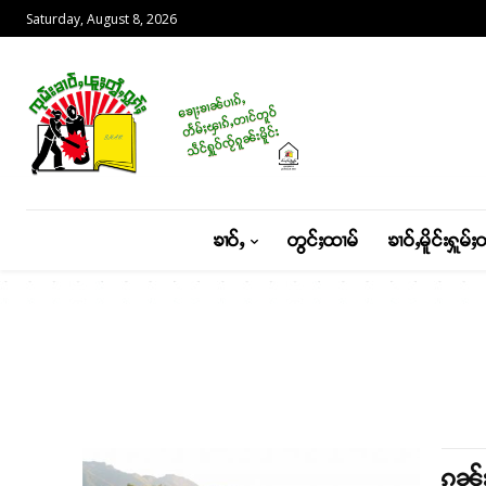
Saturday, August 8, 2026
ၶၢဝ်ႇ
တွင်ႈထၢမ်
ၶၢဝ်ႇမိူင်းႁူမ်ႈ
ၵူၼ်