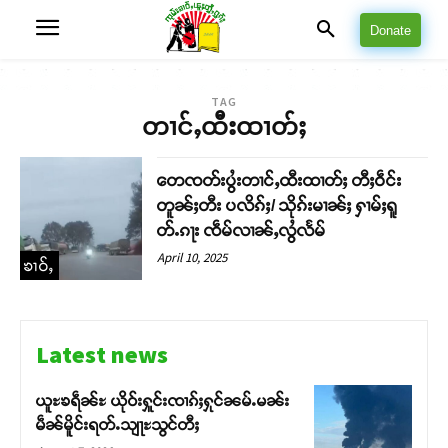
Donate
TAG
တၢင်ႇထီးထၢတ်ႈ
တေၸတ်းပွႆးတၢင်ႇထီးထၢတ်ႈ တီႈဝဵင်း
တူၼ်ႈတီး ပလိၵ်ႈ/ သိုၵ်းမၢၼ်ႈ ႁၢမ်ႈရူ
တ်ႉၵႃး ၸဵမ်လၢၼ်ႇလွႆလႅမ်
April 10, 2025
ၶၢဝ်ႇ
Latest news
ယူႊၶရဵၼ်ႊ ယိုဝ်းႁူင်းၸၢၵ်ႈႁုင်ၼမ်ႉမၼ်း
မဵၼ်မိူင်းရတ်ႉသျႃႊသွင်တီႈ