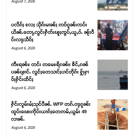
August 7, 2026
ပလိၵ်ႈ လႄႈ သိုၵ်းမၢၼ်ႈ ဢဝ်ၵူၼ်းၸပ်း
ယိၼ်ႉတေႃႇလွင်းႁဵတ်းၽူႈၸွပ်ႇယူႇဝႆႉ ၼႂ်းဝဵ
င်းလႃႈသဵဝ်ႈ
August 6, 2026
ဢီႊရၼ်ႊ တင်း ဢမေႊရိၵၼ်ႊ ၶဵင်ႇၵၼ်
ပၼ်ၾၢင်ႉ လွင်ႈတေသၢင်ႈပၢင်တိုၵ်း ႁႂ်ႈႁၢ
ဝ်ႈႁႅင်းထႅင်ႈ
Support SHAN
August 6, 2026
တႃႇႁႂ်ႈသဵင်ၵၢင်ၸႂ်ၵူၼ်းမိူင်း ၵူႈတီႈၵူႈလႅၼ်ပေႃးတေၸွ
ႁႅင်းလူမ်းမႆႈသုင်ပီၼႆႉ WFP တၵ်ႉဝႃႈၵူၼ်း
တ်ႇ တူဝ်ႈလုမ်ႈၾႃႉၼၼ်ႉ ၶဝ်ႈႁူမ်ႈၵမ်ႉထႅမ် ၸုမ်းၶၢ
ထူပ်းၽေးဢိုပ်းယၢၵ်ႈတေဢမ်ႇယွမ်း 49
ဝ်ႇၽူႈတွႆႇႁွၵ်ႈ လႆႈယူႇၶႃႈဢေႃႈ။
လၢၼ်ႉ
August 6, 2026
Donate Now