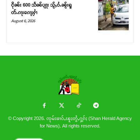
ငိုၼ်း 600 သႅၼ်ပျႃး သႂ်ႇဝႆႉၼႂ်းရူ
တ်ႉၵႃးၵေႃႈႁၢႆ
August 6, 2026
© Copyright 2026. ၸုမ်းၶၢဝ်ႇၽူႈတွႆႇႁွၵ်ႈ (Shan Herald Agency
for News). All rights reserved.