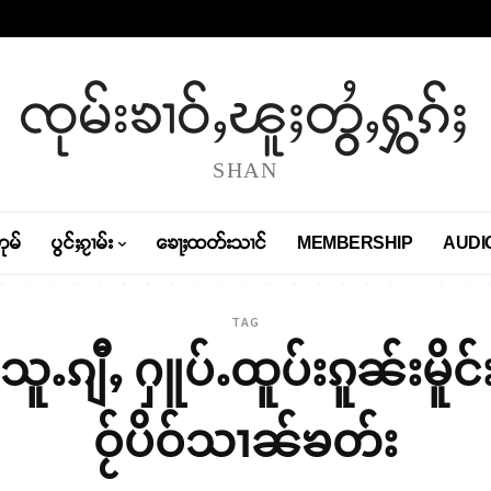
ၸုမ်းၶၢဝ်ႇၽူႈတွႆႇႁွၵ်ႈ
SHAN
တုမ်
ပွင်ႈၵႂၢမ်း
ၶေႃႈထတ်းသၢင်
MEMBERSHIP
AUDI
TAG
ၵျီႇ ႁူပ်ႉထူပ်းၵူၼ်းမိူင်
ဝႂ်ပိဝ်သၢၼ်ၶတ်း