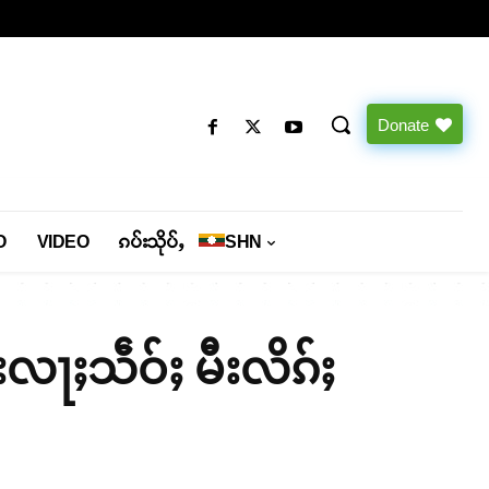
Donate
O
VIDEO
ၵပ်းသိုပ်ႇ
SHN
းလႃႈသဵဝ်ႈ မီးလိၵ်ႈ