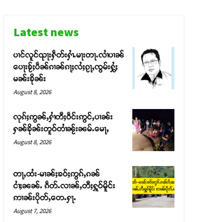
Latest news
ပၢင်လူင်ၺႃးႁဵတ်းႁၢႆႉမႃးတႃႉလၢႆပၢၼ် ​​
ပေႃးၶႂ်ႈပဵၼ်ၵၢၼ်ၵႃႈလႆႈၵႂႃႇၸွမ်းႁွႆႈ
မၼ်းၶိုၼ်း
August 8, 2026
လုၵ်ႈဢွၼ်ႇႁၢႆတီႈဝဵင်းဢွင်ႇပၢၼ်း
ႁၼ်ၶိုၼ်းတူဝ်တၢႆၼႂ်းၼမ်ႉမေႃႇ
August 8, 2026
တႃႇထႆး-မၢၼ်ႈၶဝ်ႈဢွၵ်ႇၵၼ်
ငၢႆႈၼၼ်ႉ ၵဵတ်ႉလၢၼ်ႇတီႈႁူဝ်မိူင်း
ဢၢၼ်းပိုတ်ႇတေႉႁႃႉ
August 7, 2026