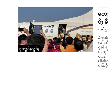
တေႃႇ
ဝ်ႈ 
ၸၢႆးယွ
မီးၵူၼ
လႃႈသဵဝ်ႈ တႃႇ
င်ၼႂ် 
ၵူႈလွင်ႈလွင်ႈ
ပ်ႉ ထူ
ဝ်ႈၵေႃ
ၽိုၼ်
မၢၵ်ႇမ