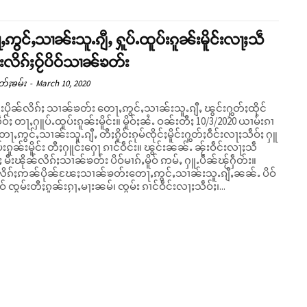
ဢွင်ႇသၢၼ်းသူႉၵျီႇ ႁူပ်ႉထူပ်းၵူၼ်းမိူင်းလႃႈသဵ
မီးလိၵ်ႈဝႂ်ပိဝ်သၢၼ်ၶတ်း
တ်ႈၶမ်း
-
March 10, 2020
်းပိုၼ်လိၵ်ႈ သၢၼ်ၶတ်း တေႃႇဢွင်ႇသၢၼ်းသူႉၵျီႇ ၽွင်းႁွတ်ႈထိုင်
ႁူပ်ႉထူပ်းၵူၼ်းမိူင်း။ မိူဝ်ႈၼႆႉ ဝၼ်းတီႈ 10/3/2020 ယၢမ်းၵၢ
တေႃႇဢွင်ႇသၢၼ်းသူႉၵျီႇ တီႈၵိူဝ်းၵုမ်ၸိုင်ႈမိူင်းႁွတ်ႈဝဵင်းလႃႈသဵဝ်ႈ ႁူ
ပ်းၵူၼ်းမိူင်း တီႈႁူင်းႁေႃ ၵၢင်ဝဵင်း။ ၽွင်းၼၼ်ႉ ၼႂ်းဝဵင်းလႃႈသဵ
ႈ မီးၽိုၼ်လိၵ်ႈသၢၼ်ၶတ်း ပိဝ်မၢၵ်ႇမိူဝ် ဢမ်ႇ ႁူႉပဵၼ်ၽႂ်ႁဵတ်း။
လိၵ်ႈဢၼ်ပိုၼ်ၽႄႈသၢၼ်ၶတ်းတေႃႇဢွင်ႇသၢၼ်းသူႉၵျီႇၼၼ်ႉ ပိဝ်
ိူဝ် ၸွမ်းတီႈၵူၼ်းၵႂႃႇမႃးၼမ်၊ ၸွမ်း ၵၢင်ဝဵင်းလႃႈသဵဝ်ႈ၊...