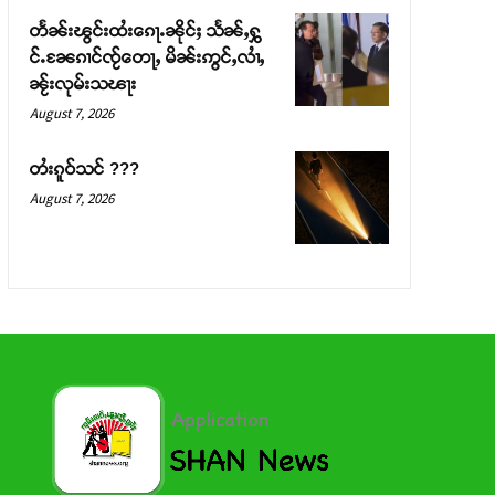
တႅၼ်းၽွင်းထႆးၵေႃႉၼိုင်ႈ သႅၼ်ႇႁွ
င်ႉၼႄၵၢင်ၸႂ်တေႃႇ မိၼ်းဢွင်ႇလၢႆႇ
ၼႂ်းလုမ်းသၽႃး
August 7, 2026
တႆးၵူဝ်သင် ???
August 7, 2026