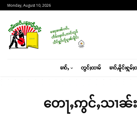
Monday, August 10, 2026
ၶၢဝ်ႇ
တွင်ႈထၢမ်
ၶၢဝ်ႇမိူင်းႁူမ်ႈ
တေႃႇဢွင်ႇသၢၼ်းသူႉ