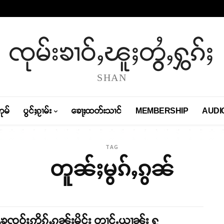
ၸုမ်းၶၢဝ်ႇၽူႈတွႆႇႁွၵ်ႈ
SHAN
တုမ်
ပွင်ႈၵႂၢမ်း
ၶေႃႈထတ်းသၢင်
MEMBERSHIP
AUDI
TAG
တူၼ်ႈမွၵ်ႇၵွၼ်
ၶၸဝ်ႈဢိၵ်ႇၵူၼ်းမိူင်း တၢင်ႉယၢၼ်း ႁူ