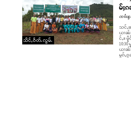
မ်ႈၵ
ၸၢႆးၽွ
သင်ႇၶၸ
ယၢၼ်း 
င်ႇ။ မိူဝ်ႈဝၼ်းတီႈ 07/07/2020 ပွတ်းၼႂ်တႄႇယၢမ်း 09:30 မူင်းတေႃႇထိုင်
သိင်ႇဝႅတ်ႉလွမ်ႉ
10:30
ယၢၼ်း)
မွၵ်ႇၵ