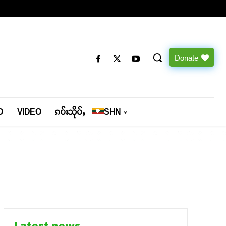
Donate
O
VIDEO
ၵပ်းသိုပ်ႇ
SHN
Latest news