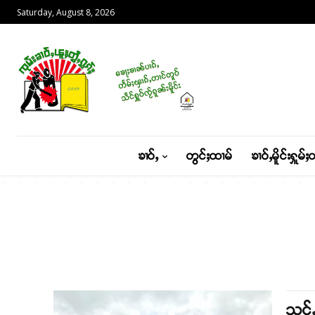
Saturday, August 8, 2026
ၶၢဝ်ႇ
တွင်ႈထၢမ်
ၶၢဝ်ႇမိူင်းႁူမ်ႈ
သင်ႇ