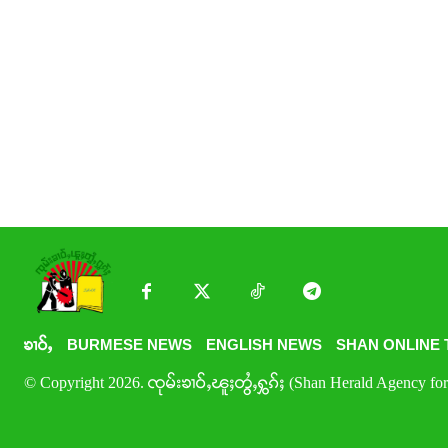
ၶၢဝ်ႇ
BURMESE NEWS
ENGLISH NEWS
SHAN ONLINE 
© Copyright 2026. ၸုမ်းၶၢဝ်ႇၽူႈတွႆႇႁွၵ်ႈ (Shan Herald Agency for 