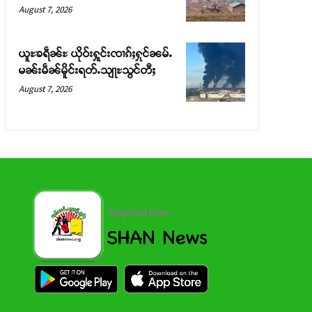
August 7, 2026
ယူႊၶရဵၼ်ႊ ယိုဝ်းႁူင်းၸၢၵ်ႈႁုင်ၼမ်ႉ
မၼ်းမဵၼ်မိူင်းရတ်ႉသျႃႊသွင်တီႈ
August 7, 2026