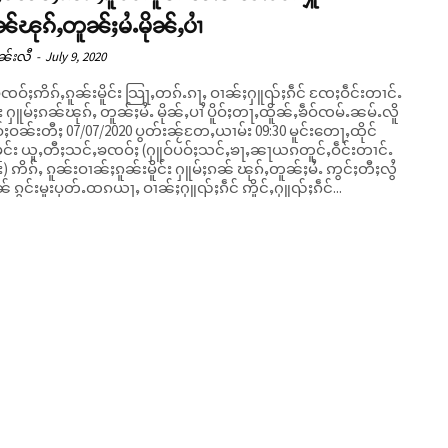
ၼ်ၽုၵ်ႇတူၼ်ႈမႆႉမိုၼ်ႇပၢႆ
ၼ်းလီ
-
July 9, 2020
ဝ်ႈဢိၵ်ႇၵူၼ်းမိူင်း သြႃႇတၵ်ႉၵႃႇ ဝၢၼ်ႈႁူၺ်ႈၵဵင် ၸႄႈဝဵင်းတၢင်ႉ
ႁူမ်ႈၵၼ်ၽုၵ်ႇ တူၼ်ႈမႆႉ မိုၼ်ႇပၢႆ ပိူဝ်ႈတႃႇထိူၼ်ႇၶဵဝ်ၸမ်ႉၼမ်ႉလိူ
 မူင်း ယူႇတီႈသင်ႇၶၸဝ်ႈ (ႁူဝ်ပဝ်ႈသင်ႇၶႃႇၼႃယၵတူင်ႇဝဵင်းတၢင်ႉ
 ဢိၵ်ႇ ၵူၼ်းဝၢၼ်ႈၵူၼ်းမိူင်း ႁူမ်ႈၵၼ် ၽုၵ်ႇတူၼ်ႈမႆႉ ဢွင်ႈတီႈလွႆ
ွၼ် ၵွင်းမူးပုတ်ႉထၵယႃႇ ဝၢၼ်ႈႁူၺ်ႈၵဵင် ဢိူင်ႇႁူၺ်ႈၵဵင်...