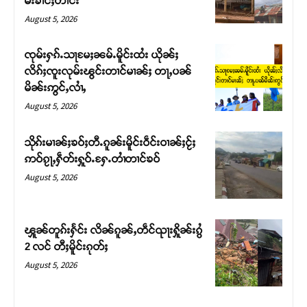
မ်းၶၢင်ႈတၢင်း
August 5, 2026
ၸုမ်းႁၵ်ႉသႃမႄႈၼမ်ႉမိူင်းထႆး ယိုၼ်ႈ
လိၵ်ႈၸူးလုမ်းၽွင်းတၢင်မၢၼ်ႈ တႃႇပၼ်
မိၼ်းဢွင်ႇလၢႆႇ
August 5, 2026
သိုၵ်းမၢၼ်ႈၶဝ်ႈတီႉၵူၼ်းမိူင်းဝဵင်းဝၢၼ်ႈငႂ်ႈ
ဢဝ်ၵႂႃႇႁဵတ်းႁူဝ်ႉႁႄႉတၢႆတၢင်ၶဝ်
August 5, 2026
Support SHAN
တႃႇႁႂ်ႈသဵင်ၵၢင်ၸႂ်ၵူၼ်းမိူင်း ၵူႈတီႈၵူႈလႅၼ်ပေႃးတေၸွ
ၾူၼ်တူၵ်းႁႅင်း လိၼ်ၵူၼ်ႇတဵင်ၺႃးႁိူၼ်းၵွႆ
တ်ႇ တူဝ်ႈလုမ်ႈၾႃႉၼၼ်ႉ ၶဝ်ႈႁူမ်ႈၵမ်ႉထႅမ် ၸုမ်းၶၢ
2 လင် တီႈမိူင်းၵုတ်ႈ
ဝ်ႇၽူႈတွႆႇႁွၵ်ႈ လႆႈယူႇၶႃႈဢေႃႈ။
August 5, 2026
Donate Now