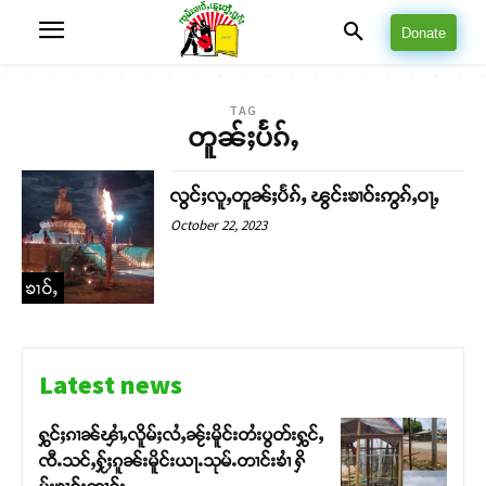
Donate
TAG
တူၼ်ႈပႅၵ်ႇ
လွင်ႈလူႇတူၼ်ႈပႅၵ်ႇ ၽွင်းၶၢဝ်းဢွၵ်ႇဝႃႇ
October 22, 2023
ၶၢဝ်ႇ
Latest news
ႁွင်ႈၵၢၼ်ၾၢႆႇလိူမ်ႈလႆႇၼႂ်းမိူင်းတႆးပွတ်းႁွင်ႇ
ၸီႉသင်ႇႁႂ်ႈၵူၼ်းမိူင်းယႃႉသုမ်ႉတၢင်းၶၢႆ ႁိ