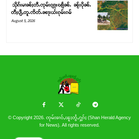
သိုၵ်းမၢၼ်ႈတီႉၸုမ်းၵျႃႊၽျႅၼ်ႉ ၼႂ်းပိုၼ်ႉ
တီႈပျီႇတူႉၸိတ်ႉၼႃးယႆးၵုမ်းၵမ်
August 5, 2026
© Copyright 2026. ၸုမ်းၶၢဝ်ႇၽူႈတွႆႇႁွၵ်ႈ (Shan Herald Agency
for News). All rights reserved.