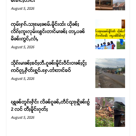
မ်းၶၢင်ႈတၢင်း
August 5, 2026
ၸုမ်းႁၵ်ႉသႃမႄႈၼမ်ႉမိူင်းထႆး ယိုၼ်ႈ
လိၵ်ႈၸူးလုမ်းၽွင်းတၢင်မၢၼ်ႈ တႃႇပၼ်
မိၼ်းဢွင်ႇလၢႆႇ
August 5, 2026
သိုၵ်းမၢၼ်ႈၶဝ်ႈတီႉၵူၼ်းမိူင်းဝဵင်းဝၢၼ်ႈငႂ်ႈ
ဢဝ်ၵႂႃႇႁဵတ်းႁူဝ်ႉႁႄႉတၢႆတၢင်ၶဝ်
August 5, 2026
Support SHAN
တႃႇႁႂ်ႈသဵင်ၵၢင်ၸႂ်ၵူၼ်းမိူင်း ၵူႈတီႈၵူႈလႅၼ်ပေႃးတေၸွ
ၾူၼ်တူၵ်းႁႅင်း လိၼ်ၵူၼ်ႇတဵင်ၺႃးႁိူၼ်းၵွႆ
တ်ႇ တူဝ်ႈလုမ်ႈၾႃႉၼၼ်ႉ ၶဝ်ႈႁူမ်ႈၵမ်ႉထႅမ် ၸုမ်းၶၢ
2 လင် တီႈမိူင်းၵုတ်ႈ
ဝ်ႇၽူႈတွႆႇႁွၵ်ႈ လႆႈယူႇၶႃႈဢေႃႈ။
August 5, 2026
Donate Now