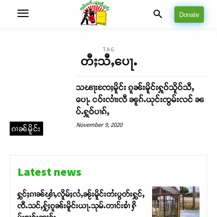
Donate
TAG
တီႈသီႇပေႃႉ
သၽႃးၸႄႈမိူင်း ၵူၼ်းမိူင်းႁူဝ်သိူဝ်သီႇ
ပေႃႉ ငဝ်းလၢႆးလီ ၼူၵ်ႉယုင်းၸွမ်းလင် ၼ
ပ်ႉႁူဝ်ပၢၵ်ႇ
November 9, 2020
ၵၢၼ်မိူင်း
Latest news
ႁွင်ႈၵၢၼ်ၾၢႆႇလိူမ်ႈလႆႇၼႂ်းမိူင်းတႆးပွတ်းႁွင်ႇ
ၸီႉသင်ႇႁႂ်ႈၵူၼ်းမိူင်းယႃႉသုမ်ႉတၢင်းၶၢႆ ႁိ