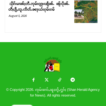
သိုၵ်းမၢၼ်ႈတီႉၸုမ်းၵျႃႊၽျႅၼ်ႉ ၼႂ်းပိုၼ်ႉ
တီႈပျီႇတူႉၸိတ်ႉၼႃးယႆးၵုမ်းၵမ်
August 5, 2026
© Copyright 2026. ၸုမ်းၶၢဝ်ႇၽူႈတွႆႇႁွၵ်ႈ (Shan Herald Agency
for News). All rights reserved.