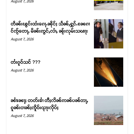
August 7, 2026
တႅၼ်းၽွင်းထႆးၵေႃႉၼိုင်ႈ သႅၼ်ႇႁွင်ႉၼႄၵၢ
င်ၸႂ်တေႃႇ မိၼ်းဢွင်ႇလၢႆႇ ၼႂ်းလုမ်းသၽႃး
August 7, 2026
တႆးၵူဝ်သင် ???
August 7, 2026
Support SHAN
တႃႇႁႂ်ႈသဵင်ၵၢင်ၸႂ်ၵူၼ်းမိူင်း ၵူႈတီႈၵူႈလႅၼ်ပေႃးတေၸွ
ၼၢႆးၼႃႈ တတ်းၶၢႆ တီႈလိၼ်ဢၼ်ပၼ်တႃႇ
တ်ႇ တူဝ်ႈလုမ်ႈၾႃႉၼၼ်ႉ ၶဝ်ႈႁူမ်ႈၵမ်ႉထႅမ် ၸုမ်းၶၢ
ၵူၼ်းဝၢၼ်ႈၸိူဝ်းၺႃးလိုပ်ႈ
ဝ်ႇၽူႈတွႆႇႁွၵ်ႈ လႆႈယူႇၶႃႈဢေႃႈ။
August 7, 2026
Donate Now