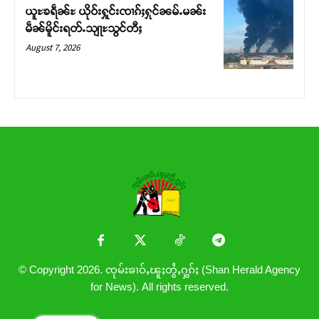
ယူႊၶရဵၼ်ႊ ယိုဝ်းႁူင်းၸၢၵ်ႈႁုင်ၼမ်ႉမၼ်း
မဵၼ်မိူင်းရတ်ႉသျႃႊသွင်တီႈ
August 7, 2026
© Copyright 2026. ၸုမ်းၶၢဝ်ႇၽူႈတွႆႇႁွၵ်ႈ (Shan Herald Agency
for News). All rights reserved.