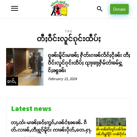
Donate
TAG
တီႈဝဵင်းလူင်ၵုင်းထဵပ်ႈ
ၵူၼ်းမိူင်းမၢၼ်ႈ ႁဵတ်းၵၢၼ်လႅၵ်ႈငိုၼ်း တီႈ
ဝဵင်းလူင်ၵုင်းထဵပ်ႈ ၺႃးၶႃႈႁႅမ်တၢႆၶမ်ႁွ
င်ႈၼွၼ်း
February 15, 2024
ၶၢဝ်ႇ
Latest news
တႃႇထႆး-မၢၼ်ႈၶဝ်ႈဢွၵ်ႇၵၼ်ငၢႆႈၼၼ်ႉ ၵဵ
တ်ႉလၢၼ်ႇတီႈႁူဝ်မိူင်း ဢၢၼ်းပိုတ်ႇတေႉႁႃႉ