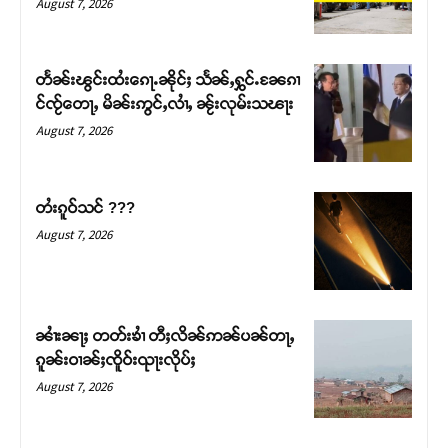
August 7, 2026
တႅၼ်းၽွင်းထႆးၵေႃႉၼိုင်ႈ သႅၼ်ႇႁွင်ႉၼႄၵၢ
င်ၸႂ်တေႃႇ မိၼ်းဢွင်ႇလၢႆႇ ၼႂ်းလုမ်းသၽႃး
August 7, 2026
တႆးၵူဝ်သင် ???
August 7, 2026
Support SHAN
တႃႇႁႂ်ႈသဵင်ၵၢင်ၸႂ်ၵူၼ်းမိူင်း ၵူႈတီႈၵူႈလႅၼ်ပေႃးတေၸွ
ၼၢႆးၼႃႈ တတ်းၶၢႆ တီႈလိၼ်ဢၼ်ပၼ်တႃႇ
တ်ႇ တူဝ်ႈလုမ်ႈၾႃႉၼၼ်ႉ ၶဝ်ႈႁူမ်ႈၵမ်ႉထႅမ် ၸုမ်းၶၢ
ၵူၼ်းဝၢၼ်ႈၸိူဝ်းၺႃးလိုပ်ႈ
ဝ်ႇၽူႈတွႆႇႁွၵ်ႈ လႆႈယူႇၶႃႈဢေႃႈ။
August 7, 2026
Donate Now