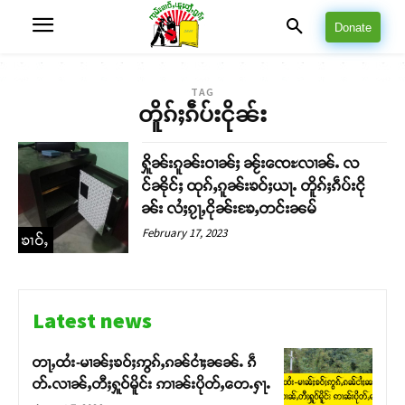
Donate
TAG
တိူၵ်ႈၵဵပ်းငိုၼ်း
ႁိူၼ်းၵူၼ်းဝၢၼ်ႈ ၼႂ်းၸေႊလၢၼ်ႉ လ
င်ၼိုင်ႈ ထုၵ်ႇၵူၼ်းၶဝ်ႈယႃႉ တိူၵ်ႈၵဵပ်းငို
ၼ်း လႆႈၵႂႃႇငိုၼ်းၶႄႇတင်းၼမ်
February 17, 2023
ၶၢဝ်ႇ
Latest news
တႃႇထႆး-မၢၼ်ႈၶဝ်ႈဢွၵ်ႇၵၼ်ငၢႆႈၼၼ်ႉ ၵဵ
တ်ႉလၢၼ်ႇတီႈႁူဝ်မိူင်း ဢၢၼ်းပိုတ်ႇတေႉႁႃႉ