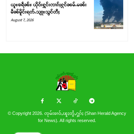
ယူႊၶရဵၼ်ႊ ယိုဝ်းႁူင်းၸၢၵ်ႈႁုင်ၼမ်ႉမၼ်း
မဵၼ်မိူင်းရတ်ႉသျႃႊသွင်တီႈ
August 7, 2026
© Copyright 2026. ၸုမ်းၶၢဝ်ႇၽူႈတွႆႇႁွၵ်ႈ (Shan Herald Agency
for News). All rights reserved.